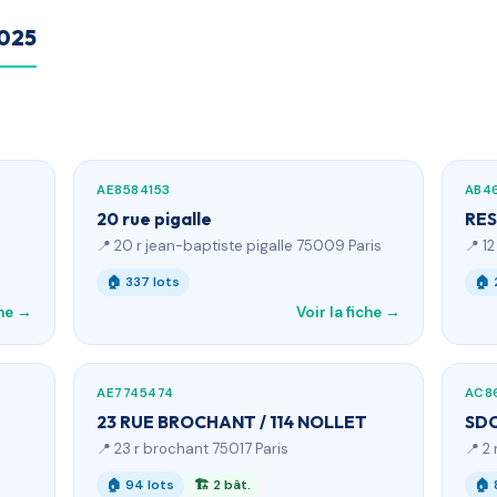
2025
AE8584153
AB4
20 rue pigalle
RES
📍 20 r jean-baptiste pigalle 75009 Paris
📍 1
🏠 337 lots
🏠 
che →
Voir la fiche →
AE7745474
AC8
23 RUE BROCHANT / 114 NOLLET
SDC
📍 23 r brochant 75017 Paris
📍 2
🏠 94 lots
🏗 2 bât.
🏠 