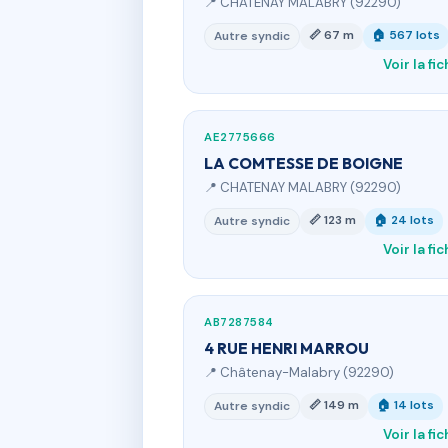
📍 CHATENAY MALABRY (92290)
📏 67 m
🏠 567 lots
Autre syndic
Voir la fi
AE2775666
LA COMTESSE DE BOIGNE
📍 CHATENAY MALABRY (92290)
📏 123 m
🏠 24 lots
Autre syndic
Voir la fi
AB7287584
4 RUE HENRI MARROU
📍 Châtenay-Malabry (92290)
📏 149 m
🏠 14 lots
Autre syndic
Voir la fi