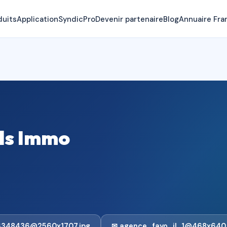
duits
Application
SyndicPro
Devenir partenaire
Blog
Annuaire Fra
ls Immo
6348436@2560x1707.jpg
✉ agence_fayo_jl_1@468x640