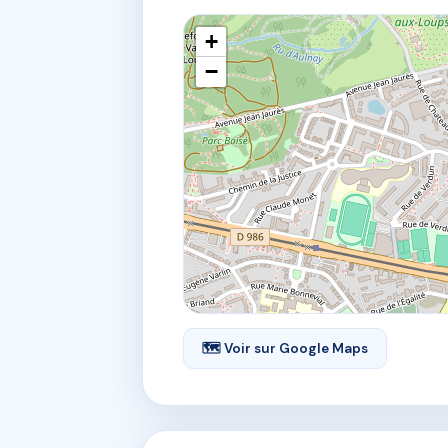
+
−
🗺 Voir sur Google Maps