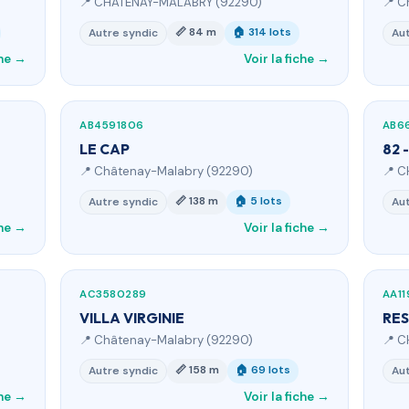
📍 CHATENAY-MALABRY (92290)
📍 C
📏 84 m
🏠 314 lots
Autre syndic
Aut
che →
Voir la fiche →
AB4591806
AB6
LE CAP
82 
📍 Châtenay-Malabry (92290)
📍 C
📏 138 m
🏠 5 lots
Autre syndic
Aut
che →
Voir la fiche →
AC3580289
AA1
VILLA VIRGINIE
RES
📍 Châtenay-Malabry (92290)
📍 C
📏 158 m
🏠 69 lots
Autre syndic
Aut
che →
Voir la fiche →