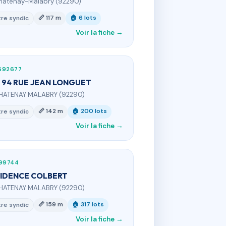
hâtenay-Malabry (92290)
📏 117 m
🏠 6 lots
re syndic
Voir la fiche →
692677
- 94 RUE JEAN LONGUET
HATENAY MALABRY (92290)
📏 142 m
🏠 200 lots
re syndic
Voir la fiche →
199744
IDENCE COLBERT
HATENAY MALABRY (92290)
📏 159 m
🏠 317 lots
re syndic
Voir la fiche →