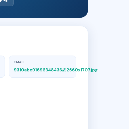
EMAIL
9310abc91696348436@2560x1707.jpg