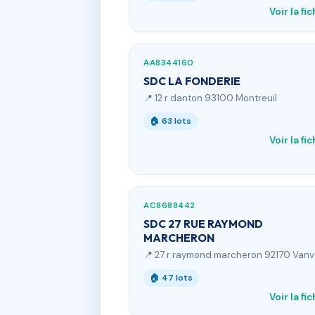
Voir la fi
AA8344160
SDC LA FONDERIE
📍 12 r danton 93100 Montreuil
🏠 63 lots
Voir la fi
AC8688442
SDC 27 RUE RAYMOND
MARCHERON
📍 27 r raymond marcheron 92170 Van
🏠 47 lots
Voir la fi