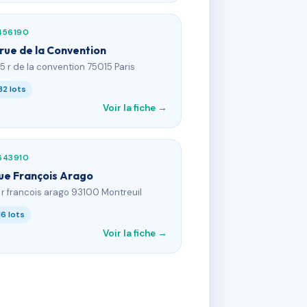
456190
 rue de la Convention
65 r de la convention 75015 Paris
32 lots
Voir la fiche →
643910
rue François Arago
1 r francois arago 93100 Montreuil
16 lots
Voir la fiche →