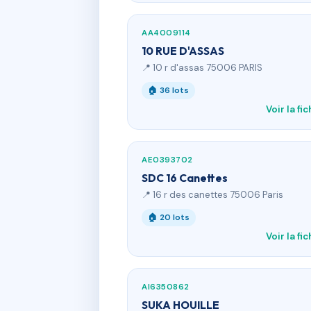
AA4009114
10 RUE D'ASSAS
📍 10 r d'assas 75006 PARIS
🏠 36 lots
Voir la fi
AE0393702
SDC 16 Canettes
📍 16 r des canettes 75006 Paris
🏠 20 lots
Voir la fi
AI6350862
SUKA HOUILLE