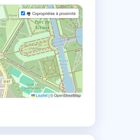
🏘 Copropriétés à proximité
Leaflet
|
© OpenStreetMap