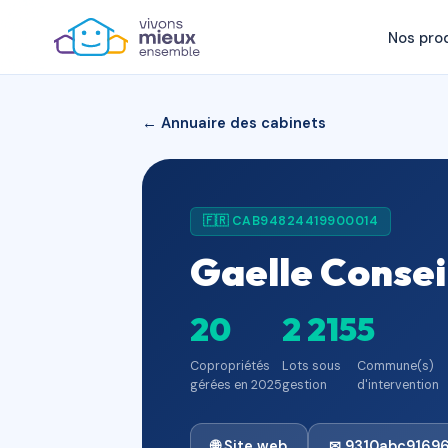
Nos pro
← Annuaire des cabinets
🇫🇷 CAB94824419900014
Gaelle Consei
20
2 215
5
Copropriétés
Lots sous
Commune(s)
gérées en 2025
gestion
d'intervention
🌐 Site web
✉ 9310abc9169