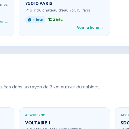
75010 PARIS
illes
📍 61 r du chateau d'eau 75010 Paris
🏠 4 lots
🏗 2 bât.
che →
Voir la fiche →
ituées dans un rayon de 3 km autour du cabinet.
AB4285730
AE6
VOLTAIRE 1
SDC