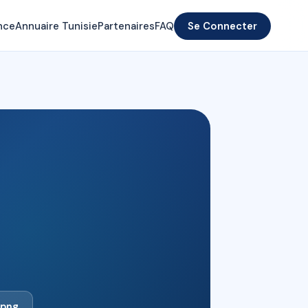
nce
Annuaire Tunisie
Partenaires
FAQ
Se Connecter
.png