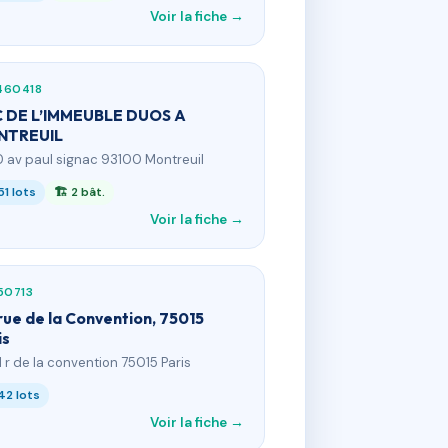
Voir la fiche →
460418
 DE L’IMMEUBLE DUOS A
NTREUIL
0 av paul signac 93100 Montreuil
51 lots
🏗 2 bât.
Voir la fiche →
50713
 rue de la Convention, 75015
is
71 r de la convention 75015 Paris
42 lots
Voir la fiche →