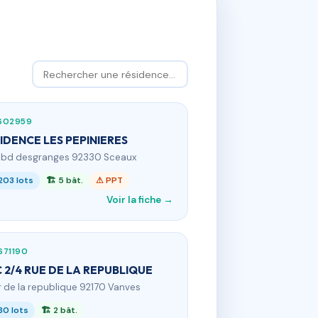
602959
IDENCE LES PEPINIERES
2 bd desgranges 92330 Sceaux
203 lots
🏗 5 bât.
⚠ PPT
Voir la fiche →
671190
 2/4 RUE DE LA REPUBLIQUE
 r de la republique 92170 Vanves
80 lots
🏗 2 bât.