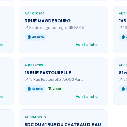
AA4010914
AE4
3 RUE MAGDEBOURG
165
📍 3 r de magdebourg 75116 PARIS
📍 1
🏠 35 lots
🏠 
che →
Voir la fiche →
AJ1824283
AE6
18 RUE PASTOURELLE
81 
📍 18 Rue Pastourelle 75003 Paris
📍 8
🏠 18 lots
🏗 2 bât.
🏠 
che →
Voir la fiche →
AD9346206
SDC DU 61 RUE DU CHATEAU D'EAU