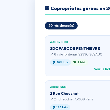
🏢 Copropriétés gérées en 
20 résidence(s)
AA0671990
SDC PARC DE PENTHIEVRE
📍 6 r de fontenay 92330 SCEAUX
🏠 880 lots
🏗 9 bât.
Voir la fi
AB8012338
2 Rue Chauchat
📍 2 r chauchat 75009 Paris
🏠 143 lots