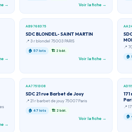
che →
Voir la fiche →
AB9768375
AA2
SDC BLONDEL- SAINT MARTIN
SDC
MO
📍 3 r blondel 75003 PARIS
📍 7
🏠 57 lots
🏗 2 bât.
🏠 
che →
Voir la fiche →
AA7751308
AD11
SDC 21 rue Barbet de Jouy
171
Par
📍 21 r barbet de jouy 75007 Paris
ves
📍 1
🏠 47 lots
🏗 2 bât.
🏠 
Voir la fiche →
che →