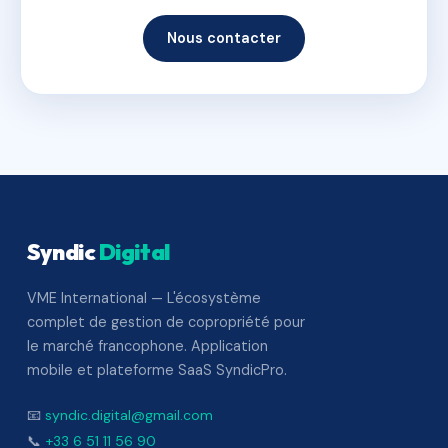
Nous contacter
Syndic
Digital
VME International — L'écosystème
complet de gestion de copropriété pour
le marché francophone. Application
mobile et plateforme SaaS SyndicPro.
📧
syndic.digital@gmail.com
📞
+33 6 51 11 56 90