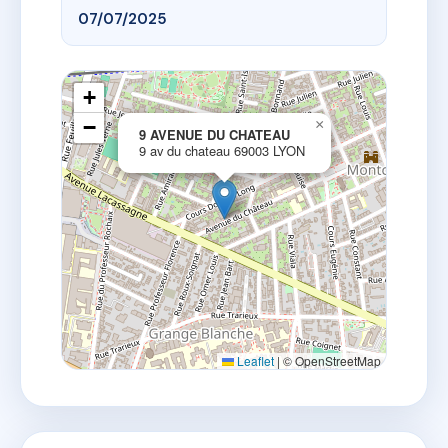
07/07/2025
+
−
×
9 AVENUE DU CHATEAU
9 av du chateau 69003 LYON
Leaflet
|
© OpenStreetMap