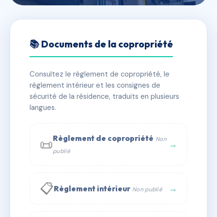
🇫🇷 RFRAA9254129
9 AVENUE DU CHATEAU
📚 Documents de la copropriété
📍 9 av du chateau 69003 LYON
Consultez le règlement de copropriété, le
✓ Immatriculée
🏠 16 lots
🏗 3 bâtiment(s)
règlement intérieur et les consignes de
sécurité de la résidence, traduits en plusieurs
langues.
📞 Contacter Syndic Digital
💬 WhatsApp
✉ Email
Règlement de copropriété
Non
📜
→
publié
📋
→
Règlement intérieur
Non publié