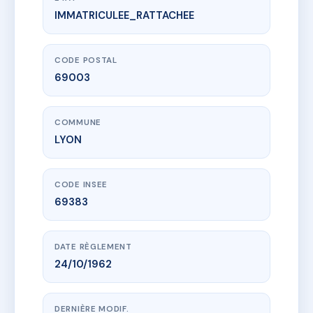
IMMATRICULEE_RATTACHEE
www.vme.plus/AA9254129
9 AVENUE DU CHATEAU
9 av du chateau
69003 LYON
CODE POSTAL
69003
COMMUNE
LYON
CODE INSEE
69383
DATE RÈGLEMENT
24/10/1962
DERNIÈRE MODIF.