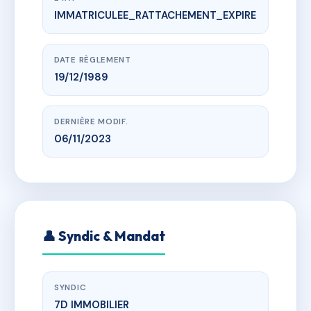
IMMATRICULEE_RATTACHEMENT_EXPIRE
www.vme.plus/AB4684478
ARMORIAL
imp de l'armorial, 31200 Toulouse
DATE RÈGLEMENT
19/12/1989
DERNIÈRE MODIF.
06/11/2023
👤 Syndic & Mandat
SYNDIC
7D IMMOBILIER