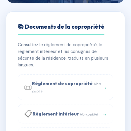
🇫🇷 RFRAB4684478
ARMORIAL
📚 Documents de la copropriété
📍 imp de l'armorial, 31200 Toulouse
Consultez le règlement de copropriété, le
⚠ IMMATRICULEE_RATTACHEMENT_EXPIRE
règlement intérieur et les consignes de
🏠 189 lots
🏗 5 bâtiment(s)
sécurité de la résidence, traduits en plusieurs
langues.
📞 Contacter Syndic Digital
💬 WhatsApp
Règlement de copropriété
Non
📜
✉ Email
→
publié
📋
→
Règlement intérieur
Non publié