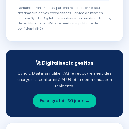
Demande transmise au partenaire sélectionné, seul
destinataire de vos coordonnées. Service de mise en
relation Syndic Digital — vous disposez d'un droit d'accès,
de rectification et d'effacement (voir politique de
confidentialité).
🚀 Digitalisez la gestion
Syndic Digital simplifie l'AG, le recouvrement des
charges, la conformité ALUR et la communication
résidents.
Essai gratuit 30 jours →