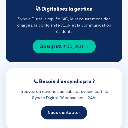
🚀 Digitalisez la gestion
Syndic Digital simplifie l'AG, le recouvrement des
charges, la conformité ALUR et la communication
résidents.
Essai gratuit 30 jours →
📞 Besoin d'un syndic pro ?
Trouvez ou devenez un cabinet syndic certifié
Syndic Digital. Réponse sous 24h.
Nous contacter