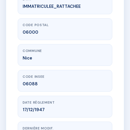
IMMATRICULEE_RATTACHEE
www.vme.plus/AC6403000
30 BIS RUE CHATEAUNEUF
30B r chateauneuf
06000 Nice
CODE POSTAL
06000
COMMUNE
Nice
CODE INSEE
06088
DATE RÈGLEMENT
17/12/1947
DERNIÈRE MODIF.