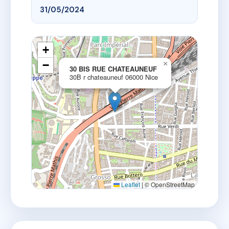
31/05/2024
+
−
×
30 BIS RUE CHATEAUNEUF
30B r chateauneuf 06000 Nice
Leaflet
|
© OpenStreetMap