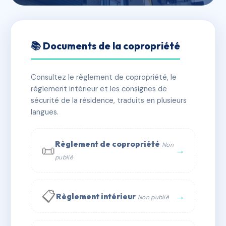
🇫🇷 RFRAC6403000
30 BIS RUE CHATEAUNEUF
📚 Documents de la copropriété
📍 30B r chateauneuf 06000 Nice
Consultez le règlement de copropriété, le
✓ Immatriculée
🏠 16 lots
🏗 1 bâtiment(s)
règlement intérieur et les consignes de
sécurité de la résidence, traduits en plusieurs
langues.
📞 Contacter Syndic Digital
💬 WhatsApp
✉ Email
Règlement de copropriété
Non
📜
→
publié
📋
→
Règlement intérieur
Non publié