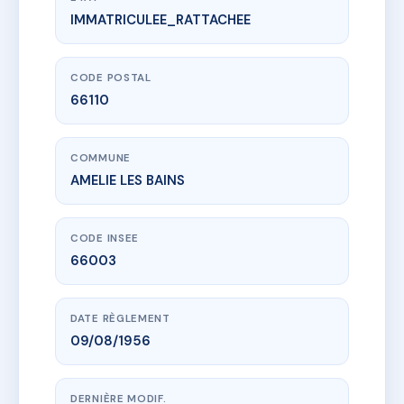
IMMATRICULEE_RATTACHEE
www.vme.plus/AC6480719
MARYLENE
55 av du vallespir
66110 AMELIE LES BAINS
CODE POSTAL
66110
COMMUNE
AMELIE LES BAINS
CODE INSEE
66003
DATE RÈGLEMENT
09/08/1956
DERNIÈRE MODIF.