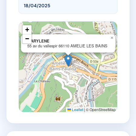
18/04/2025
+
−
×
MARYLENE
55 av du vallespir 66110 AMELIE LES BAINS
Leaflet
|
© OpenStreetMap