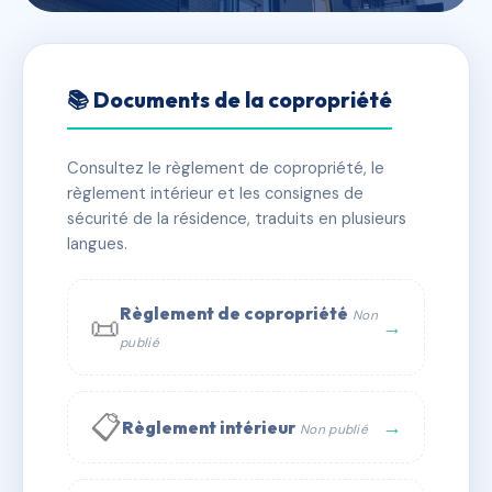
🇫🇷 RFRAC6480719
MARYLENE
📚 Documents de la copropriété
📍 55 av du vallespir 66110 AMELIE LES BAINS
Consultez le règlement de copropriété, le
✓ Immatriculée
🏠 18 lots
🏗 1 bâtiment(s)
règlement intérieur et les consignes de
sécurité de la résidence, traduits en plusieurs
langues.
📞 Contacter Syndic Digital
💬 WhatsApp
✉ Email
Règlement de copropriété
Non
📜
→
publié
📋
→
Règlement intérieur
Non publié