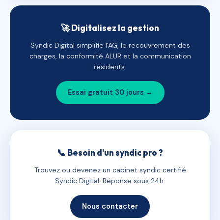
🚀 Digitalisez la gestion
Syndic Digital simplifie l'AG, le recouvrement des
charges, la conformité ALUR et la communication
résidents.
Essai gratuit 30 jours →
📞 Besoin d'un syndic pro ?
Trouvez ou devenez un cabinet syndic certifié
Syndic Digital. Réponse sous 24h.
Nous contacter