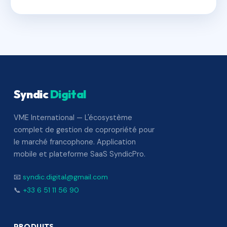
Syndic
Digital
VME International — L'écosystème
complet de gestion de copropriété pour
le marché francophone. Application
mobile et plateforme SaaS SyndicPro.
📧
syndic.digital@gmail.com
📞
+33 6 51 11 56 90
PRODUITS