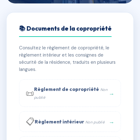
🇫🇷 RFRAC6520811
SDC4/6 RUE MARTIN
📚 Documents de la copropriété
BERNARD
Consultez le règlement de copropriété, le
📍 4 r martin bernard 75013 Paris
règlement intérieur et les consignes de
✓ Immatriculée
🏠 30 lots
🏗 1 bâtiment(s)
sécurité de la résidence, traduits en plusieurs
langues.
📞 Contacter Syndic Digital
💬 WhatsApp
Règlement de copropriété
Non
📜
✉ Email
→
publié
📋
→
Règlement intérieur
Non publié