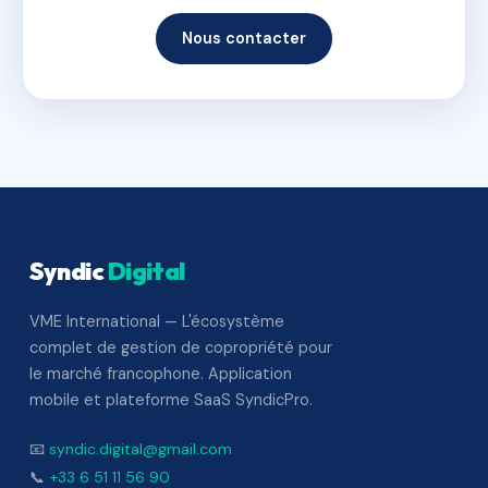
Nous contacter
Syndic
Digital
VME International — L'écosystème
complet de gestion de copropriété pour
le marché francophone. Application
mobile et plateforme SaaS SyndicPro.
📧
syndic.digital@gmail.com
📞
+33 6 51 11 56 90