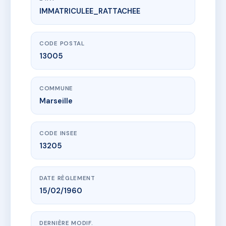
IMMATRICULEE_RATTACHEE
www.vme.plus/AC6578330
150 RUE ABBE DE L'EPEE
150 r abbe de l'epee
13005 Marseille
CODE POSTAL
13005
COMMUNE
Marseille
CODE INSEE
13205
DATE RÈGLEMENT
15/02/1960
DERNIÈRE MODIF.