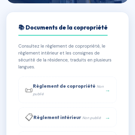
🇫🇷 RFRAC6578330
150 RUE ABBE DE L'EPEE
📚 Documents de la copropriété
📍 150 r abbe de l'epee 13005 Marseille
Consultez le règlement de copropriété, le
✓ Immatriculée
🏠 12 lots
🏗 1 bâtiment(s)
règlement intérieur et les consignes de
sécurité de la résidence, traduits en plusieurs
langues.
📞 Contacter Syndic Digital
💬 WhatsApp
✉ Email
Règlement de copropriété
Non
📜
→
publié
📋
→
Règlement intérieur
Non publié