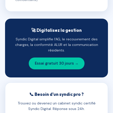
confidentialité).
🚀 Digitalisez la gestion
Syndic Digital simplifie l'AG, le recouvrement des
charges, la conformité ALUR et la communication
résidents.
Essai gratuit 30 jours →
📞 Besoin d'un syndic pro ?
Trouvez ou devenez un cabinet syndic certifié
Syndic Digital. Réponse sous 24h.