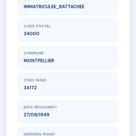
IMMATRICULEE_RATTACHEE
www.vme.plus/AC6701098
2 PASSAGE DAVID BELUGOU
2 pas david belugou
34000 MONTPELLIER
CODE POSTAL
34000
COMMUNE
MONTPELLIER
CODE INSEE
34172
DATE RÈGLEMENT
27/09/1949
DERNIÈRE MODIF.