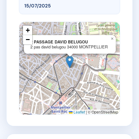
15/07/2025
+
−
×
2 PASSAGE DAVID BELUGOU
2 pas david belugou 34000 MONTPELLIER
Leaflet
|
© OpenStreetMap