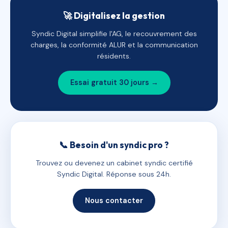
🚀 Digitalisez la gestion
Syndic Digital simplifie l'AG, le recouvrement des
charges, la conformité ALUR et la communication
résidents.
Essai gratuit 30 jours →
📞 Besoin d'un syndic pro ?
Trouvez ou devenez un cabinet syndic certifié
Syndic Digital. Réponse sous 24h.
Nous contacter