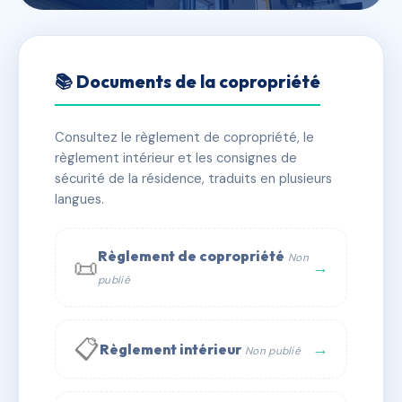
🇫🇷 RFRAC6701098
2 PASSAGE DAVID BELUGOU
📚 Documents de la copropriété
📍 2 pas david belugou 34000 MONTPELLIER
Consultez le règlement de copropriété, le
✓ Immatriculée
🏠 8 lots
🏗 1 bâtiment(s)
règlement intérieur et les consignes de
sécurité de la résidence, traduits en plusieurs
langues.
📞 Contacter Syndic Digital
💬 WhatsApp
✉ Email
Règlement de copropriété
Non
📜
→
publié
📋
→
Règlement intérieur
Non publié