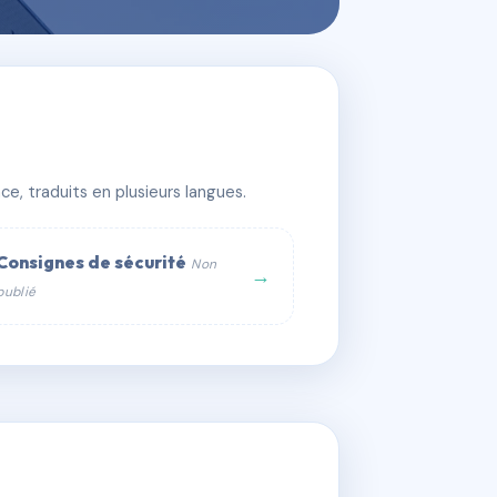
e, traduits en plusieurs langues.
Consignes de sécurité
Non
→
publié
web :
om