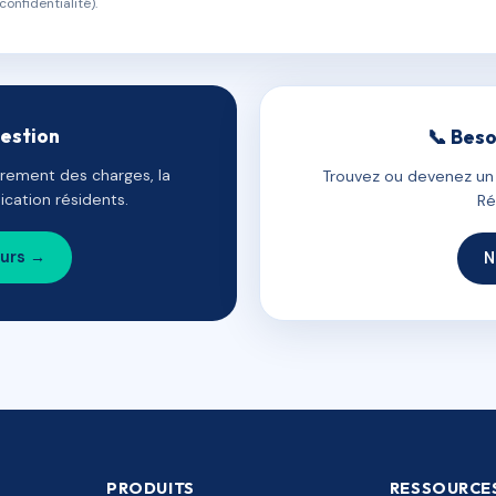
confidentialité).
gestion
📞 Beso
uvrement des charges, la
Trouvez ou devenez un c
cation résidents.
Ré
ours →
N
PRODUITS
RESSOURCE