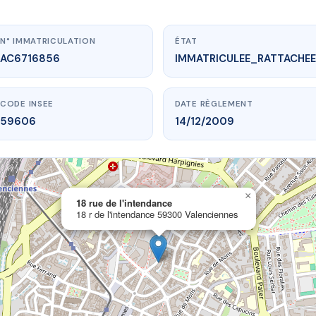
N° IMMATRICULATION
ÉTAT
AC6716856
IMMATRICULEE_RATTACHEE
CODE INSEE
DATE RÈGLEMENT
59606
14/12/2009
×
vme.plus/AC6716856
18 rue de l'intendance
18 r de l'intendance 59300 Valenciennes
rue de l'intendance
ntendance
59300 Valenciennes