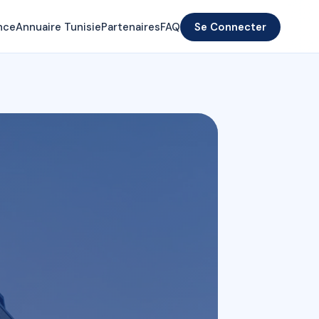
nce
Annuaire Tunisie
Partenaires
FAQ
Se Connecter