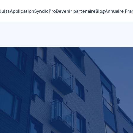
duits
Application
SyndicPro
Devenir partenaire
Blog
Annuaire Fra