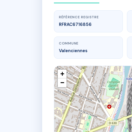
RÉFÉRENCE REGISTRE
RFRAC6716856
COMMUNE
Valenciennes
+
−
www.
18 
18 r de l'i