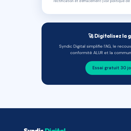
rectification et d'effacement (voir politique de 
🚀 Digitalisez la 
Syndic Digital simplifie l'AG, le reco
conformité ALUR et la communi
Essai gratuit 30 j
Syndic
Digital