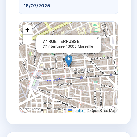
18/07/2025
+
−
×
77 RUE TERRUSSE
77 r terrusse 13005 Marseille
Leaflet
|
© OpenStreetMap