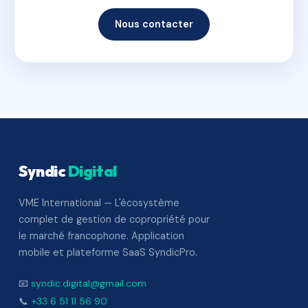
Nous contacter
Syndic
Digital
VME International — L'écosystème
complet de gestion de copropriété pour
le marché francophone. Application
mobile et plateforme SaaS SyndicPro.
📧
syndic.digital@gmail.com
📞
+33 6 51 11 56 90