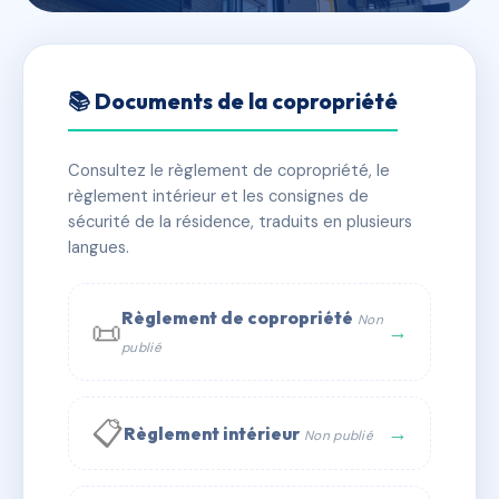
🇫🇷 RFRAC6723860
77 RUE TERRUSSE
📚 Documents de la copropriété
📍 77 r terrusse 13005 Marseille
Consultez le règlement de copropriété, le
✓ Immatriculée
🏠 8 lots
🏗 2 bâtiment(s)
règlement intérieur et les consignes de
sécurité de la résidence, traduits en plusieurs
langues.
📞 Contacter Syndic Digital
💬 WhatsApp
✉ Email
Règlement de copropriété
Non
📜
→
publié
📋
→
Règlement intérieur
Non publié