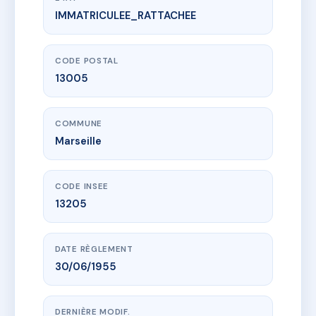
IMMATRICULEE_RATTACHEE
www.vme.plus/AC6723860
77 RUE TERRUSSE
77 Rue terrusse
13005 Marseille
CODE POSTAL
13005
COMMUNE
Marseille
CODE INSEE
13205
DATE RÈGLEMENT
30/06/1955
DERNIÈRE MODIF.