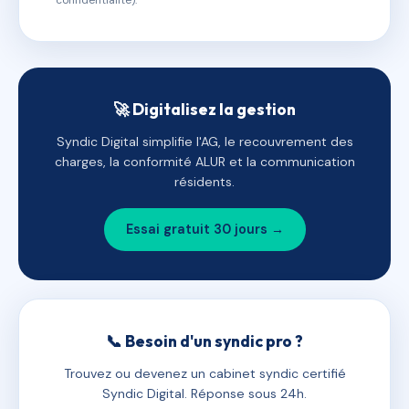
confidentialité).
🚀 Digitalisez la gestion
Syndic Digital simplifie l'AG, le recouvrement des
charges, la conformité ALUR et la communication
résidents.
Essai gratuit 30 jours →
📞 Besoin d'un syndic pro ?
Trouvez ou devenez un cabinet syndic certifié
Syndic Digital. Réponse sous 24h.