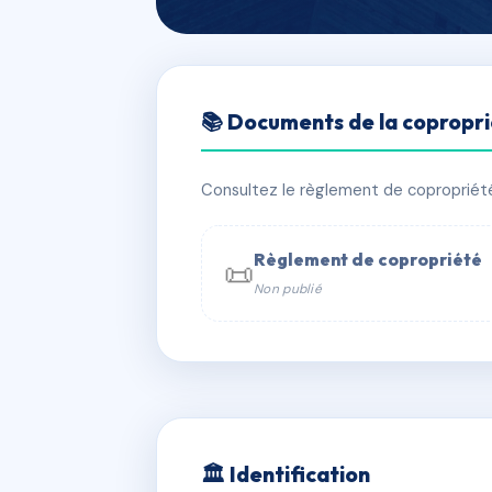
🇫🇷 RFRAC6728810
📚 Documents de la copropr
ESTEVE DE PR
📍 19 bd laromiguiere 12000 Rodez
Consultez le règlement de copropriété, 
✓ Immatriculée
🏠 14 lots
🏗 1 b
Règlement de copropriété
📜
Non publié
📞 Contacter Syndic Digital

Coproprié
229 
N°
w
🏛 Identification