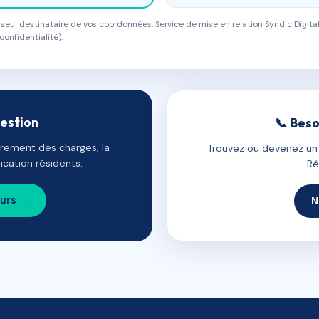
eul destinataire de vos coordonnées. Service de mise en relation Syndic Digital
confidentialité).
gestion
📞 Beso
uvrement des charges, la
Trouvez ou devenez un c
cation résidents.
Ré
ours →
N