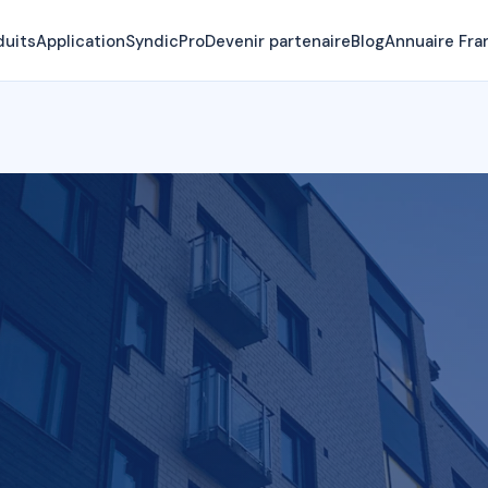
duits
Application
SyndicPro
Devenir partenaire
Blog
Annuaire Fra