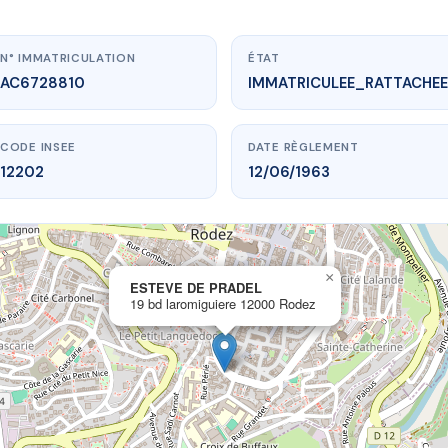
N° IMMATRICULATION
ÉTAT
AC6728810
IMMATRICULEE_RATTACHEE
CODE INSEE
DATE RÈGLEMENT
12202
12/06/1963
×
vme.plus/AC6728810
ESTEVE DE PRADEL
19 bd laromiguiere 12000 Rodez
STEVE DE PRADEL
laromiguiere
12000 Rodez