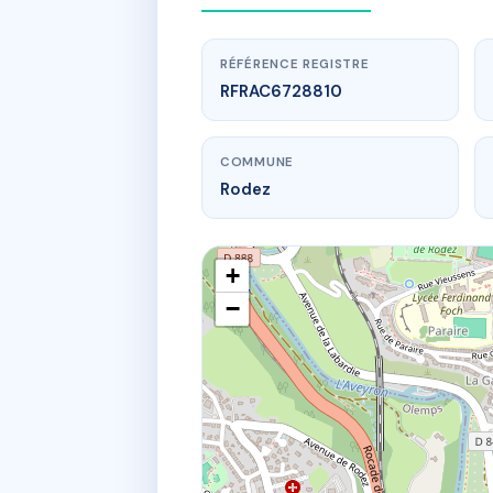
RÉFÉRENCE REGISTRE
RFRAC6728810
COMMUNE
Rodez
+
−
www.
E
19 bd 