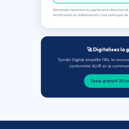
Demande transmise au partenaire sélectionné, s
rectification et d'effacement (voir politique de 
🚀 Digitalisez la 
Syndic Digital simplifie l'AG, le reco
conformité ALUR et la communi
Essai gratuit 30 j