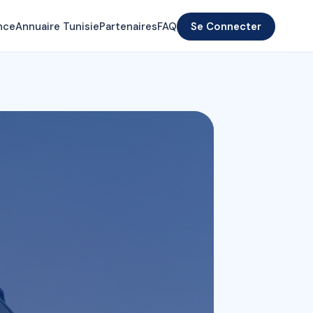
nce
Annuaire Tunisie
Partenaires
FAQ
Se Connecter