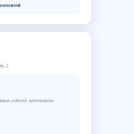
concerné
ie…).
ïque collectif, optimisation