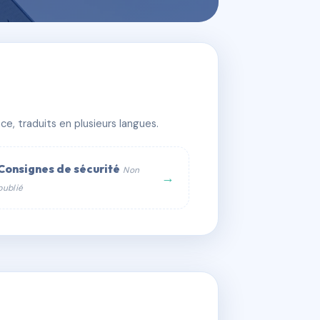
e, traduits en plusieurs langues.
Consignes de sécurité
Non
→
publié
web :
om