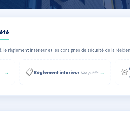
iété
ADEL
le règlement intérieur et les consignes de sécurité de la résidenc
âtiment(s)
📋
🚨
→
→
Règlement intérieur
Non publié
 WhatsApp
✉ Email
té
rue Saint-Honoré, 75001 Paris - Tél. : +33 6 51 11 56 90 - 
AC6728810
🇫🇷
ww.syndic.digital - E-mail : syndic.digital@gmail.c