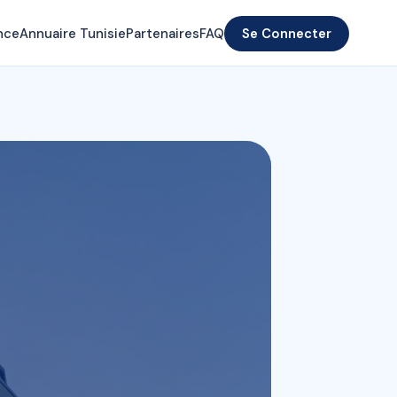
nce
Annuaire Tunisie
Partenaires
FAQ
Se Connecter