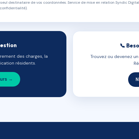
eul destinataire de vos coordonnées. Service de mise en relation Syndic Digital
confidentialité).
gestion
📞 Beso
uvrement des charges, la
Trouvez ou devenez un c
cation résidents.
Ré
ours →
N