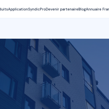
duits
Application
SyndicPro
Devenir partenaire
Blog
Annuaire Fra