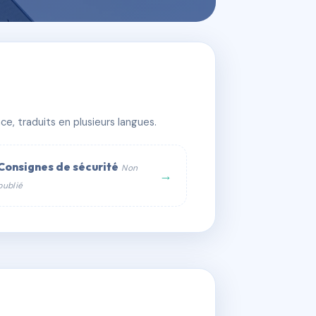
e, traduits en plusieurs langues.
Consignes de sécurité
Non
→
publié
web :
om