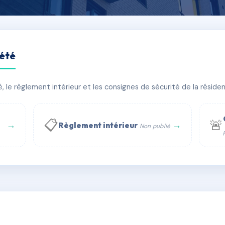
iété
T-JACQUES
le règlement intérieur et les consignes de sécurité de la résidenc
âtiment(s)
📋
🚨
→
→
Règlement intérieur
Non publié
 WhatsApp
✉ Email
té
rue Saint-Honoré, 75001 Paris - Tél. : +33 6 51 11 56 90 - 
AC6730121
🇫🇷
ww.syndic.digital - E-mail : syndic.digital@gmail.c