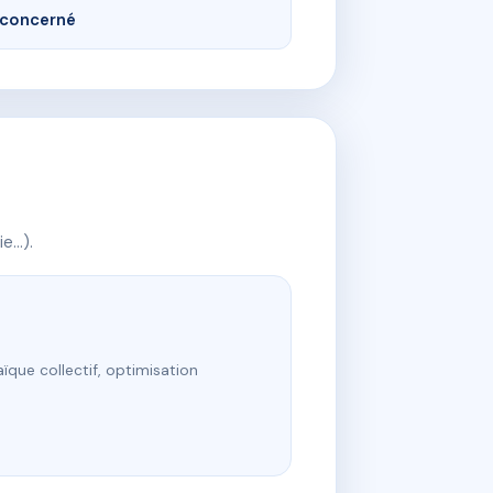
concerné
ie…).
ïque collectif, optimisation