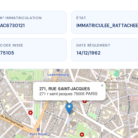
N° IMMATRICULATION
ÉTAT
AC6730121
IMMATRICULEE_RATTACHEE
CODE INSEE
DATE RÈGLEMENT
75105
14/12/1962
×
vme.plus/AC6730121
271, RUE SAINT-JACQUES
271 r saint-jacques 75005 PARIS
 RUE SAINT-JACQUES
aint-jacques
75005 PARIS