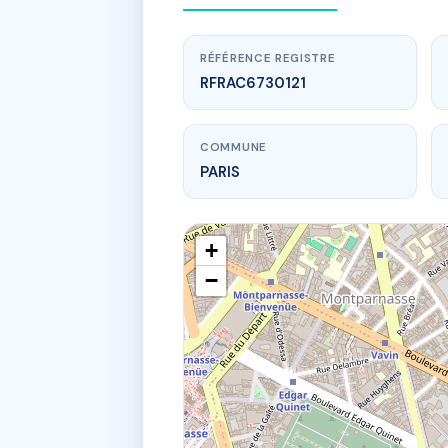
RÉFÉRENCE REGISTRE
RFRAC6730121
COMMUNE
PARIS
+
−
www.
271,
271 r s