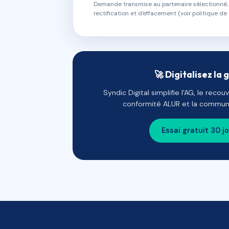
Demande transmise au partenaire sélectionné, s
rectification et d'effacement (voir politique de 
🚀 Digitalisez la 
Syndic Digital simplifie l'AG, le reco
conformité ALUR et la communi
Essai gratuit 30 j