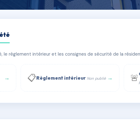
iété
 BRUN
le règlement intérieur et les consignes de sécurité de la résidenc
🏠 6 lots
🏗 1 bâtiment(s)
📋
🚨
→
→
Règlement intérieur
Non publié
 WhatsApp
✉ Email
té
rue Saint-Honoré, 75001 Paris - Tél. : +33 6 51 11 56 90 - 
AC6740773
🇫🇷
ww.syndic.digital - E-mail : syndic.digital@gmail.c