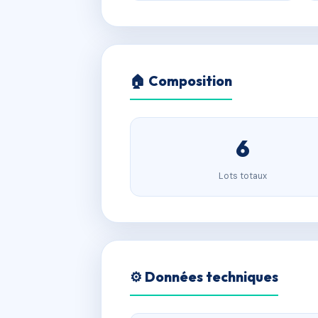
🏠 Composition
6
Lots totaux
⚙️ Données techniques