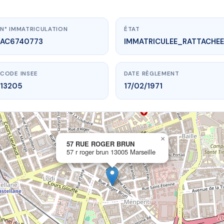
N° IMMATRICULATION
ÉTAT
AC6740773
IMMATRICULEE_RATTACHEE
CODE INSEE
DATE RÈGLEMENT
13205
17/02/1971
×
vme.plus/AC6740773
57 RUE ROGER BRUN
57 r roger brun 13005 Marseille
7 RUE ROGER BRUN
oger brun
13005 Marseille