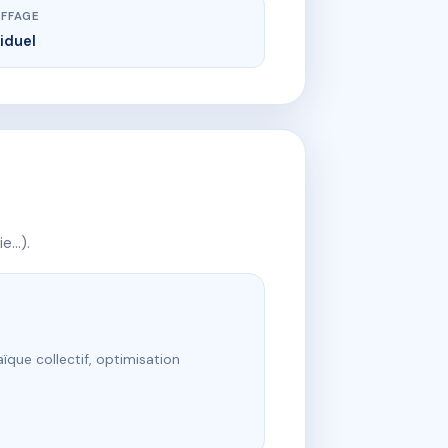
FFAGE
viduel
ie…).
ïque collectif, optimisation