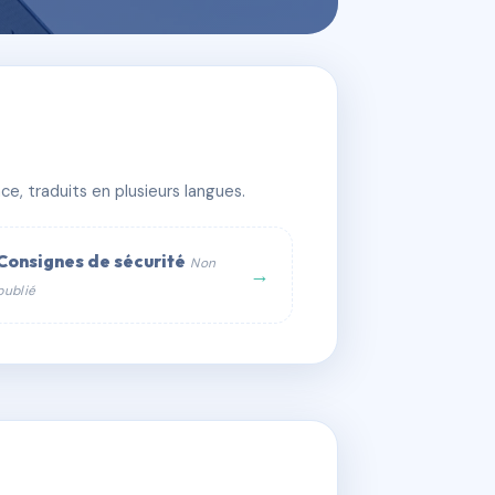
e, traduits en plusieurs langues.
Consignes de sécurité
Non
→
publié
web :
om