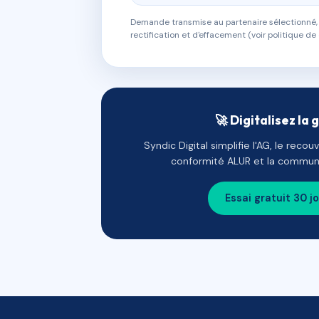
Demande transmise au partenaire sélectionné, s
rectification et d'effacement (voir politique de 
🚀 Digitalisez la 
Syndic Digital simplifie l'AG, le reco
conformité ALUR et la communi
Essai gratuit 30 j