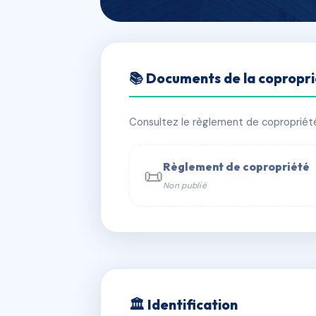
🇫🇷 RFRAC6740773
📚 Documents de la copropr
57 RUE ROGER
📍 57 r roger brun 13005 Marseille
Consultez le règlement de copropriété, 
✓ Immatriculée
⚠ Admin. provisoire
Règlement de copropriété
📜
Non publié
📞 Contacter Syndic Digital

Coproprié
229 
N°
w
🏛 Identification