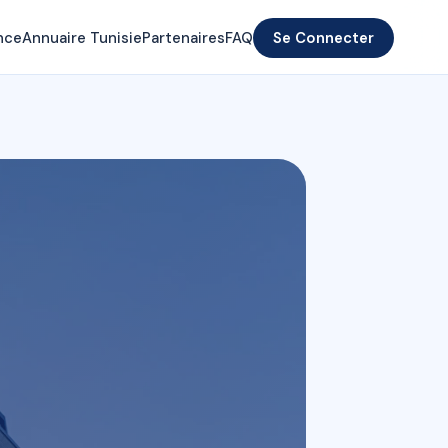
nce
Annuaire Tunisie
Partenaires
FAQ
Se Connecter