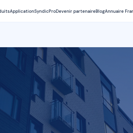
duits
Application
SyndicPro
Devenir partenaire
Blog
Annuaire Fra