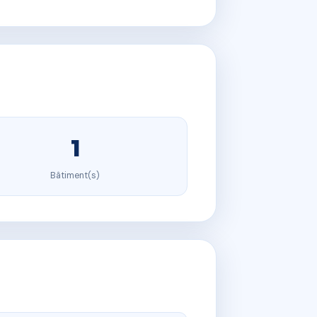
1
Bâtiment(s)