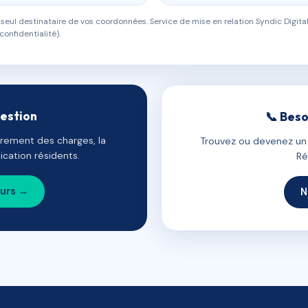
eul destinataire de vos coordonnées. Service de mise en relation Syndic Digital
confidentialité).
gestion
📞 Beso
uvrement des charges, la
Trouvez ou devenez un c
cation résidents.
Ré
ours →
N