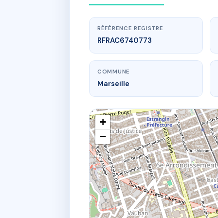
RÉFÉRENCE REGISTRE
RFRAC6740773
COMMUNE
Marseille
+
−
www.
5
57 r r