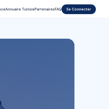
nce
Annuaire Tunisie
Partenaires
FAQ
Se Connecter