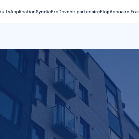
duits
Application
SyndicPro
Devenir partenaire
Blog
Annuaire Fra