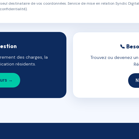
eul destinataire de vos coordonnées. Service de mise en relation Syndic Digital
confidentialité).
gestion
📞 Beso
uvrement des charges, la
Trouvez ou devenez un c
cation résidents.
Ré
ours →
N