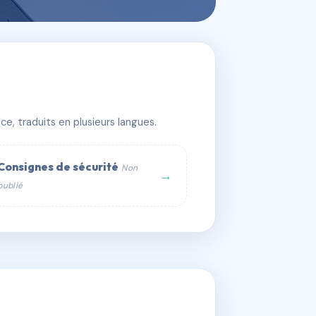
e, traduits en plusieurs langues.
Consignes de sécurité
Non
→
publié
web :
om