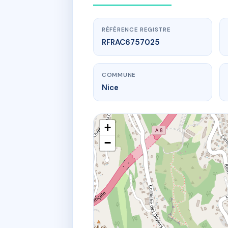
RÉFÉRENCE REGISTRE
RFRAC6757025
COMMUNE
Nice
+
−
www.
9 av a