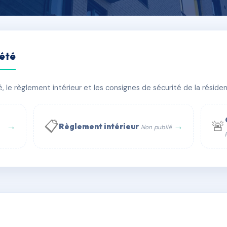
iété
le règlement intérieur et les consignes de sécurité de la résidenc
âtiment(s)
📋
🚨
→
→
Règlement intérieur
Non publié
 WhatsApp
✉ Email
té
rue Saint-Honoré, 75001 Paris - Tél. : +33 6 51 11 56 90 - 
AC6757025
🇫🇷
ww.syndic.digital - E-mail : syndic.digital@gmail.c