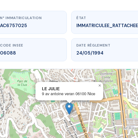
N° IMMATRICULATION
ÉTAT
AC6757025
IMMATRICULEE_RATTACHEE
CODE INSEE
DATE RÈGLEMENT
06088
24/05/1994
×
vme.plus/AC6757025
LE JULIE
9 av antoine veran 06100 Nice
LE JULIE
ntoine veran
06100 Nice