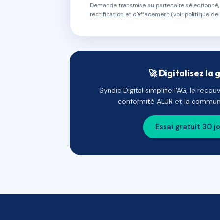
Demande transmise au partenaire sélectionné, s
rectification et d'effacement (voir politique de 
🚀 Digitalisez la 
Syndic Digital simplifie l'AG, le reco
conformité ALUR et la communi
Essai gratuit 30 j