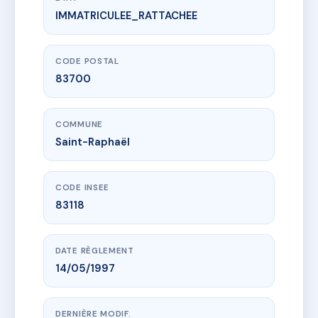
IMMATRICULEE_RATTACHEE
www.vme.plus/AC6815773
CAP SOLEIL
216 av des iscles
83700 Saint-Raphaël
CODE POSTAL
83700
COMMUNE
Saint-Raphaël
CODE INSEE
83118
DATE RÈGLEMENT
14/05/1997
DERNIÈRE MODIF.