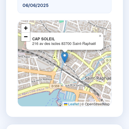
06/06/2025
+
−
×
CAP SOLEIL
216 av des iscles 83700 Saint-Raphaël
Leaflet
|
© OpenStreetMap