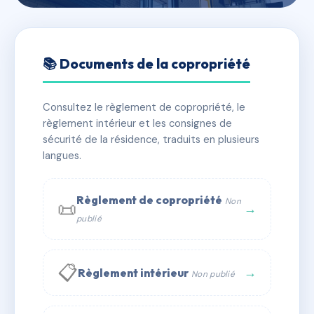
🇫🇷 RFRAC6815773
CAP SOLEIL
📚 Documents de la copropriété
📍 216 av des iscles 83700 Saint-Raphaël
Consultez le règlement de copropriété, le
✓ Immatriculée
🏠 69 lots
🏗 1 bâtiment(s)
règlement intérieur et les consignes de
sécurité de la résidence, traduits en plusieurs
langues.
📞 Contacter Syndic Digital
💬 WhatsApp
✉ Email
Règlement de copropriété
Non
📜
→
publié
📋
→
Règlement intérieur
Non publié