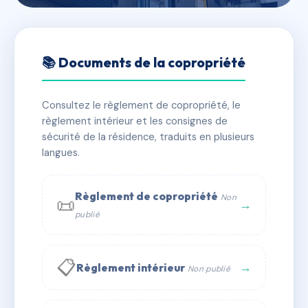
🇫🇷 RFRAE3383015
23 rue Saint Philippe
📚 Documents de la copropriété
📍 23 r saint-philippe 06000 Nice
Consultez le règlement de copropriété, le
✓ Immatriculée
🏠 12 lots
🏗 1 bâtiment(s)
règlement intérieur et les consignes de
sécurité de la résidence, traduits en plusieurs
langues.
📞 Contacter Syndic Digital
💬 WhatsApp
✉ Email
Règlement de copropriété
Non
📜
→
publié
📋
→
Règlement intérieur
Non publié