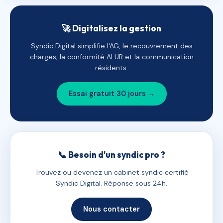
🚀 Digitalisez la gestion
Syndic Digital simplifie l'AG, le recouvrement des
charges, la conformité ALUR et la communication
résidents.
Essai gratuit 30 jours →
📞 Besoin d'un syndic pro ?
Trouvez ou devenez un cabinet syndic certifié
Syndic Digital. Réponse sous 24h.
Nous contacter