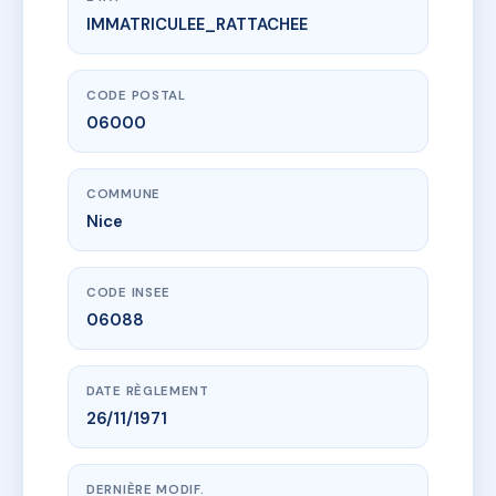
IMMATRICULEE_RATTACHEE
www.vme.plus/AE3383015
23 rue Saint Philippe
23 r saint-philippe
06000 Nice
CODE POSTAL
06000
COMMUNE
Nice
CODE INSEE
06088
DATE RÈGLEMENT
26/11/1971
DERNIÈRE MODIF.