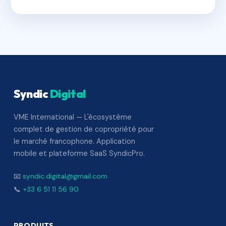
Syndic
Digital
VME International — L'écosystème
complet de gestion de copropriété pour
le marché francophone. Application
mobile et plateforme SaaS SyndicPro.
📧
syndic.digital@gmail.com
📞
+33 6 51 11 56 90
PRODUITS