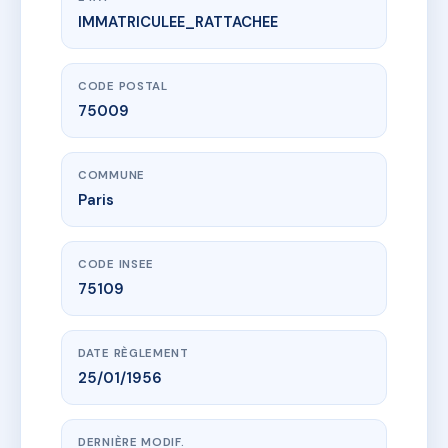
IMMATRICULEE_RATTACHEE
www.vme.plus/AE7653967
SDC PARIS 9 11 RUE DU CARDINAL MERCIER
11 r du cardinal mercier
75009 Paris
CODE POSTAL
75009
COMMUNE
Paris
CODE INSEE
75109
DATE RÈGLEMENT
25/01/1956
DERNIÈRE MODIF.