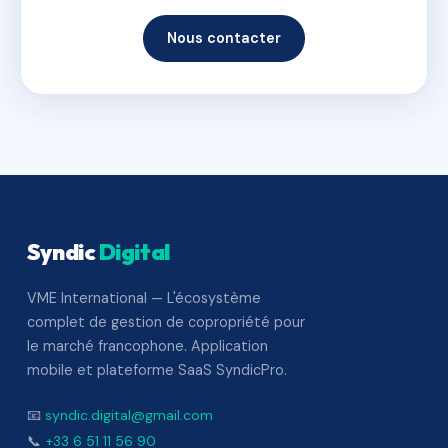
Nous contacter
Syndic
Digital
VME International — L'écosystème
complet de gestion de copropriété pour
le marché francophone. Application
mobile et plateforme SaaS SyndicPro.
📧
syndic.digital@gmail.com
📞
+33 6 51 11 56 90