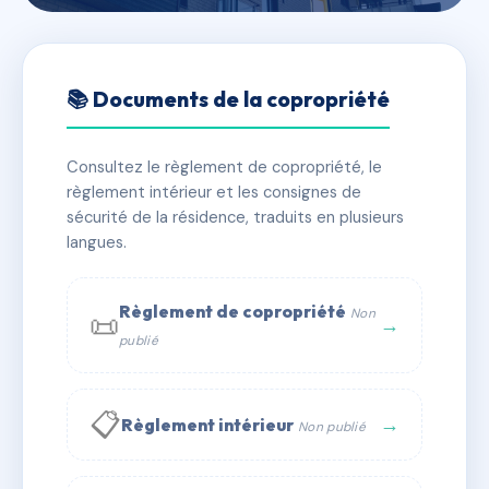
🇫🇷 RFRAE7653967
SDC PARIS 9 11 RUE DU
📚 Documents de la copropriété
CARDINAL MERCIER
Consultez le règlement de copropriété, le
📍 11 r du cardinal mercier 75009 Paris
règlement intérieur et les consignes de
✓ Immatriculée
🏠 67 lots
🏗 3 bâtiment(s)
sécurité de la résidence, traduits en plusieurs
langues.
📞 Contacter Syndic Digital
💬 WhatsApp
Règlement de copropriété
Non
📜
✉ Email
→
publié
📋
→
Règlement intérieur
Non publié