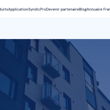
duits
Application
SyndicPro
Devenir partenaire
Blog
Annuaire Fra