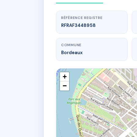
RÉFÉRENCE REGISTRE
RFRAF3448958
COMMUNE
Bordeaux
+
−
www.
1 r edou