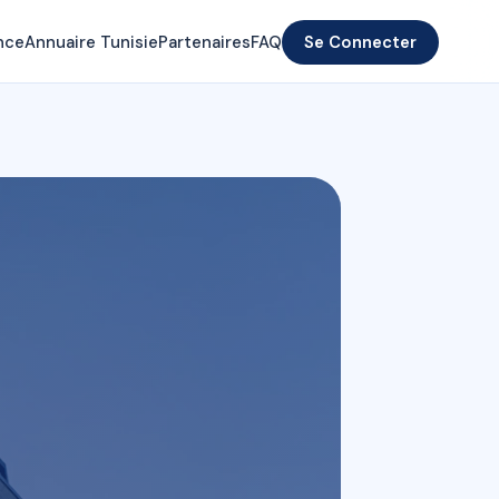
nce
Annuaire Tunisie
Partenaires
FAQ
Se Connecter