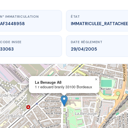
N° IMMATRICULATION
ÉTAT
AF3448958
IMMATRICULEE_RATTACHEE
CODE INSEE
DATE RÈGLEMENT
33063
29/04/2005
×
vme.plus/AF3448958
La Benauge A8
1 r edouard branly 33100 Bordeaux
La Benauge A8
ard branly
33100 Bordeaux