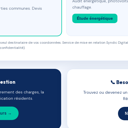
Audit énergétique, photovolta
chauffage.
arties communes. Devis
Étude énergétique
eul destinataire de vos coordonnées. Service de mise en relation Syndic Digital
confidentialité).
gestion
📞 Beso
uvrement des charges, la
Trouvez ou devenez un c
cation résidents.
Ré
ours →
N