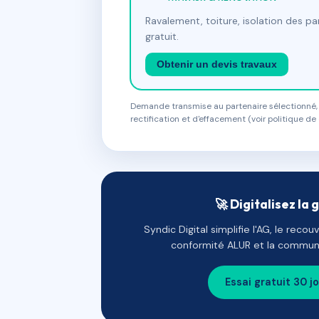
Ravalement, toiture, isolation des p
gratuit.
Obtenir un devis travaux
Demande transmise au partenaire sélectionné, s
rectification et d'effacement (voir politique de 
🚀 Digitalisez la 
Syndic Digital simplifie l'AG, le reco
conformité ALUR et la communi
Essai gratuit 30 j