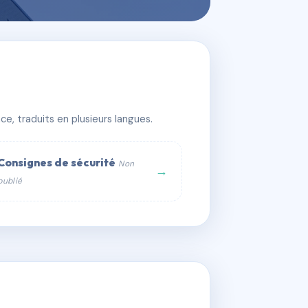
e, traduits en plusieurs langues.
Consignes de sécurité
Non
→
publié
web :
om