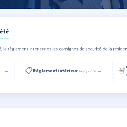
iété
le règlement intérieur et les consignes de sécurité de la résidenc
âtiment(s)
📋
🚨
→
→
Règlement intérieur
Non publié
 WhatsApp
✉ Email
té
rue Saint-Honoré, 75001 Paris - Tél. : +33 6 51 11 56 90 - 
AF3448958
🇫🇷
ww.syndic.digital - E-mail : syndic.digital@gmail.c