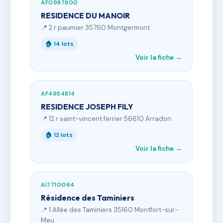
AF0987800
RESIDENCE DU MANOIR
📍 2 r paumier 35760 Montgermont
🏠 14 lots
Voir la fiche →
AF4954814
RESIDENCE JOSEPH FILY
📍 12 r saint-vincent ferrier 56610 Arradon
🏠 12 lots
Voir la fiche →
AI7710064
Résidence des Taminiers
📍 1 Allée des Taminiers 35160 Montfort-sur-
Meu