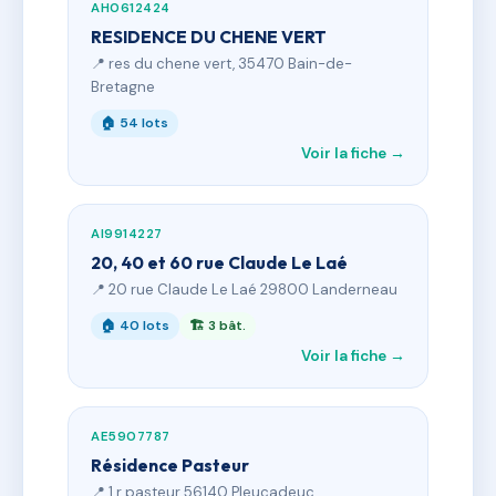
AH0612424
RESIDENCE DU CHENE VERT
📍 res du chene vert, 35470 Bain-de-
Bretagne
🏠 54 lots
Voir la fiche →
AI9914227
20, 40 et 60 rue Claude Le Laé
📍 20 rue Claude Le Laé 29800 Landerneau
🏠 40 lots
🏗 3 bât.
Voir la fiche →
AE5907787
Résidence Pasteur
📍 1 r pasteur 56140 Pleucadeuc