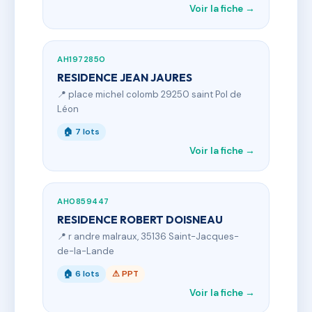
Voir la fiche →
AH1972850
RESIDENCE JEAN JAURES
📍 place michel colomb 29250 saint Pol de
Léon
🏠 7 lots
Voir la fiche →
AH0859447
RESIDENCE ROBERT DOISNEAU
📍 r andre malraux, 35136 Saint-Jacques-
de-la-Lande
🏠 6 lots
⚠ PPT
Voir la fiche →