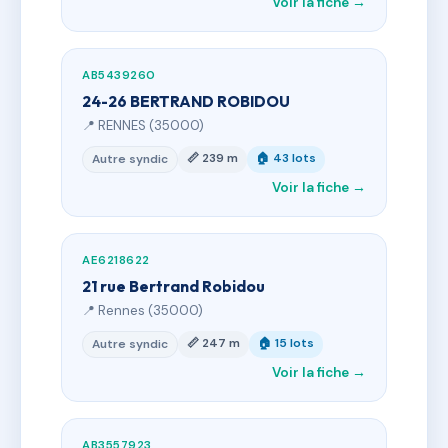
Voir la fiche →
AB5439260
24-26 BERTRAND ROBIDOU
📍 RENNES (35000)
📏 239 m
🏠 43 lots
Autre syndic
Voir la fiche →
AE6218622
21 rue Bertrand Robidou
📍 Rennes (35000)
📏 247 m
🏠 15 lots
Autre syndic
Voir la fiche →
AB3557923