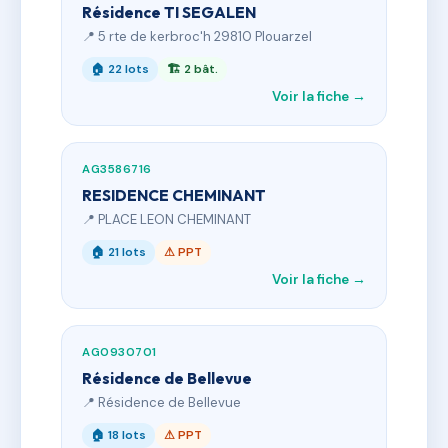
Résidence TI SEGALEN
📍 5 rte de kerbroc'h 29810 Plouarzel
🏠 22 lots
🏗 2 bât.
Voir la fiche →
AG3586716
RESIDENCE CHEMINANT
📍 PLACE LEON CHEMINANT
🏠 21 lots
⚠ PPT
Voir la fiche →
AG0930701
Résidence de Bellevue
📍 Résidence de Bellevue
🏠 18 lots
⚠ PPT