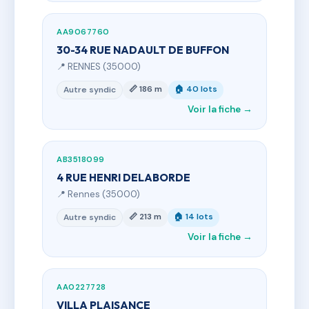
AA9067760
30-34 RUE NADAULT DE BUFFON
📍 RENNES (35000)
📏 186 m
🏠 40 lots
Autre syndic
Voir la fiche →
AB3518099
4 RUE HENRI DELABORDE
📍 Rennes (35000)
📏 213 m
🏠 14 lots
Autre syndic
Voir la fiche →
AA0227728
VILLA PLAISANCE