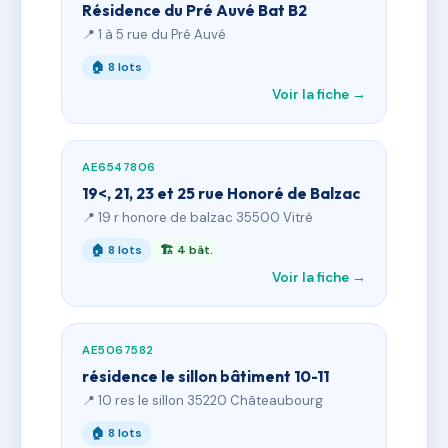
Résidence du Pré Auvé Bat B2
📍 1 à 5 rue du Pré Auvé
🏠 8 lots
Voir la fiche →
AE6547806
19<, 21, 23 et 25 rue Honoré de Balzac
📍 19 r honore de balzac 35500 Vitré
🏠 8 lots
🏗 4 bât.
Voir la fiche →
AE5067582
résidence le sillon bâtiment 10-11
📍 10 res le sillon 35220 Châteaubourg
🏠 8 lots