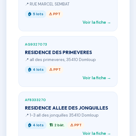
📍 RUE MARCEL SEMBAT
🏠 5 lots
⚠ PPT
Voir la fiche →
AG9327073
RESIDENCE DES PRIMEVERES
📍 all des primeveres, 35410 Domloup
🏠 4 lots
⚠ PPT
Voir la fiche →
AF8333270
RESIDENCE ALLEE DES JONQUILLES
📍 1-3 all des jonquilles 35410 Domloup
🏠 4 lots
🏗 2 bât.
⚠ PPT
Voir la fiche →