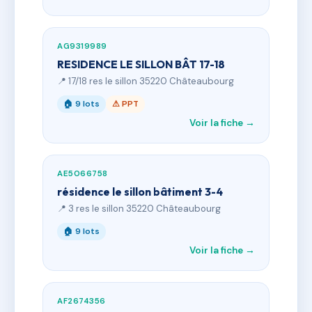
AG9319989
RESIDENCE LE SILLON BÂT 17-18
📍 17/18 res le sillon 35220 Châteaubourg
🏠 9 lots
⚠ PPT
Voir la fiche →
AE5066758
résidence le sillon bâtiment 3-4
📍 3 res le sillon 35220 Châteaubourg
🏠 9 lots
Voir la fiche →
AF2674356