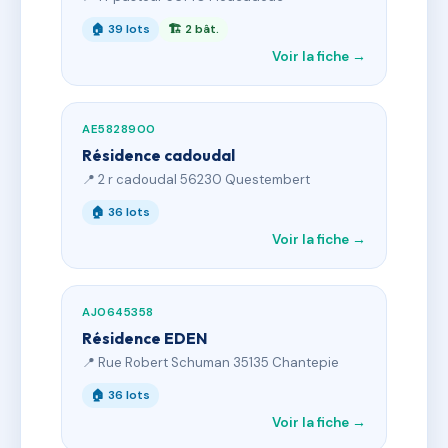
🏠 39 lots
🏗 2 bât.
Voir la fiche →
AE5828900
Résidence cadoudal
📍 2 r cadoudal 56230 Questembert
🏠 36 lots
Voir la fiche →
AJ0645358
Résidence EDEN
📍 Rue Robert Schuman 35135 Chantepie
🏠 36 lots
Voir la fiche →