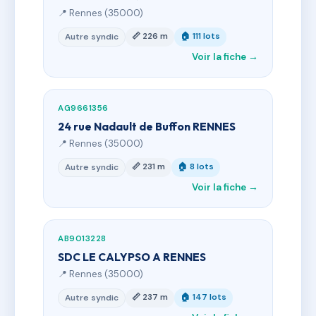
📍 Rennes (35000)
📏 226 m
🏠 111 lots
Autre syndic
Voir la fiche →
AG9661356
24 rue Nadault de Buffon RENNES
📍 Rennes (35000)
📏 231 m
🏠 8 lots
Autre syndic
Voir la fiche →
AB9013228
SDC LE CALYPSO A RENNES
📍 Rennes (35000)
📏 237 m
🏠 147 lots
Autre syndic