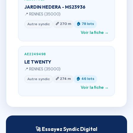
JARDIN HEDERA - MS23936
📍 RENNES (35000)
📏 270 m
🏠 78 lots
Autre syndic
Voir la fiche →
AE2249498
LE TWENTY
📍 RENNES (35000)
📏 274 m
🏠 46 lots
Autre syndic
Voir la fiche →
🚀 Essayez Syndic Digital