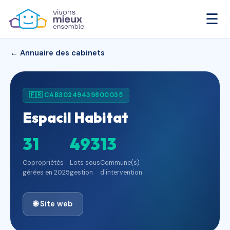
☰
← Annuaire des cabinets
🇫🇷 CAB30249439800035
Espacil Habitat
31
493
13
Copropriétés
Lots sous
Commune(s)
gérées en 2025
gestion
d'intervention
🌐 Site web