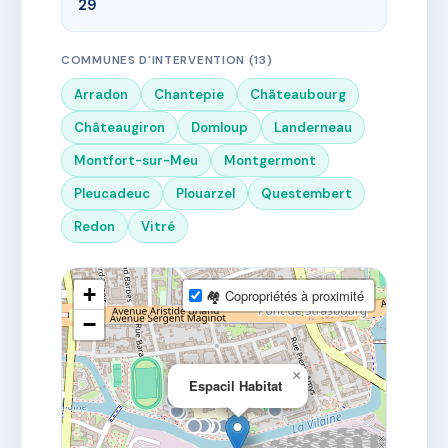
29
COMMUNES D'INTERVENTION (13)
Arradon
Chantepie
Châteaubourg
Châteaugiron
Domloup
Landerneau
Montfort-sur-Meu
Montgermont
Pleucadeuc
Plouarzel
Questembert
Redon
Vitré
+
🏘 Copropriétés à proximité
−
×
Espacil Habitat