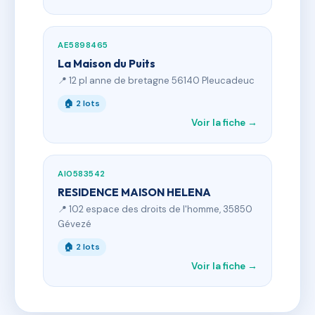
AE5898465
La Maison du Puits
📍 12 pl anne de bretagne 56140 Pleucadeuc
🏠 2 lots
Voir la fiche →
AI0583542
RESIDENCE MAISON HELENA
📍 102 espace des droits de l'homme, 35850
Gévezé
🏠 2 lots
Voir la fiche →