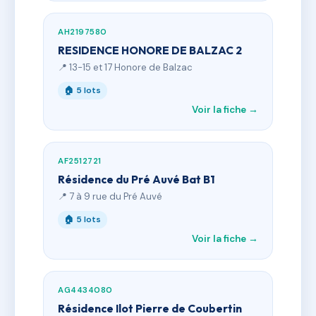
AH2197580
RESIDENCE HONORE DE BALZAC 2
📍 13-15 et 17 Honore de Balzac
🏠 5 lots
Voir la fiche →
AF2512721
Résidence du Pré Auvé Bat B1
📍 7 à 9 rue du Pré Auvé
🏠 5 lots
Voir la fiche →
AG4434080
Résidence Ilot Pierre de Coubertin