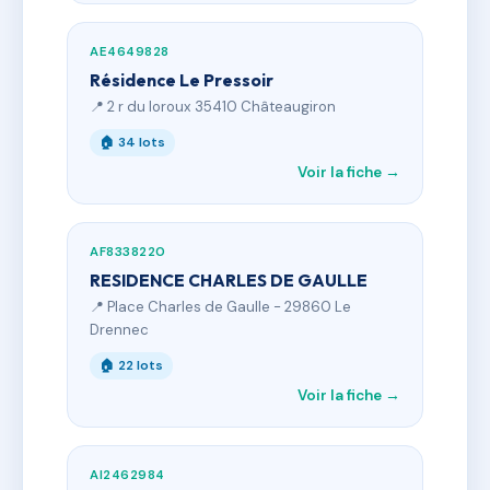
AE4649828
Résidence Le Pressoir
📍 2 r du loroux 35410 Châteaugiron
🏠 34 lots
Voir la fiche →
AF8338220
RESIDENCE CHARLES DE GAULLE
📍 Place Charles de Gaulle - 29860 Le
Drennec
🏠 22 lots
Voir la fiche →
AI2462984