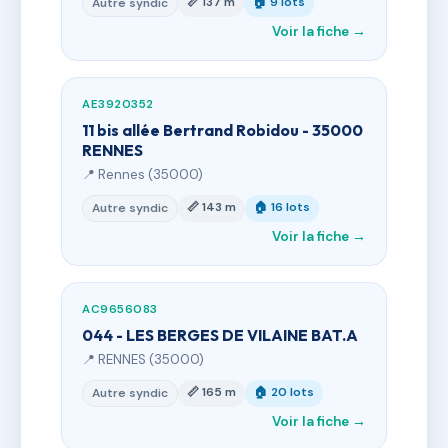
📏 137 m
🏠 9 lots
Autre syndic
Voir la fiche →
AE3920352
11 bis allée Bertrand Robidou - 35000
RENNES
📍 Rennes (35000)
📏 143 m
🏠 16 lots
Autre syndic
Voir la fiche →
AC9656083
044 - LES BERGES DE VILAINE BAT.A
📍 RENNES (35000)
📏 165 m
🏠 20 lots
Autre syndic
Voir la fiche →