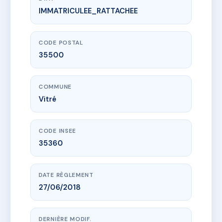
IMMATRICULEE_RATTACHEE
www.vme.plus/AE6547806
19<, 21, 23 et 25 rue Honoré de Balzac
19 r honore de balzac
35500 Vitré
CODE POSTAL
35500
COMMUNE
Vitré
CODE INSEE
35360
DATE RÈGLEMENT
27/06/2018
DERNIÈRE MODIF.