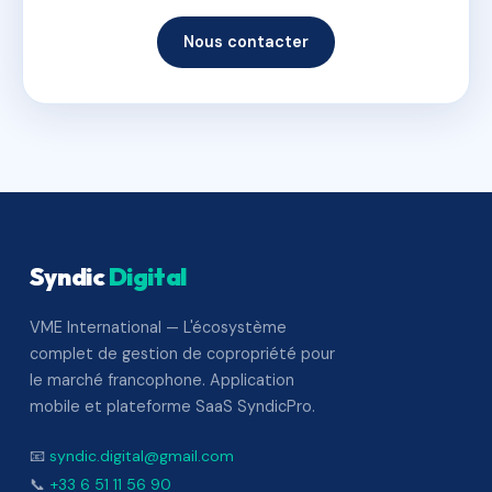
Nous contacter
Syndic
Digital
VME International — L'écosystème
complet de gestion de copropriété pour
le marché francophone. Application
mobile et plateforme SaaS SyndicPro.
📧
syndic.digital@gmail.com
📞
+33 6 51 11 56 90