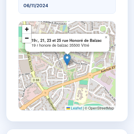
06/11/2024
+
−
×
19<, 21, 23 et 25 rue Honoré de Balzac
19 r honore de balzac 35500 Vitré
Leaflet
|
© OpenStreetMap