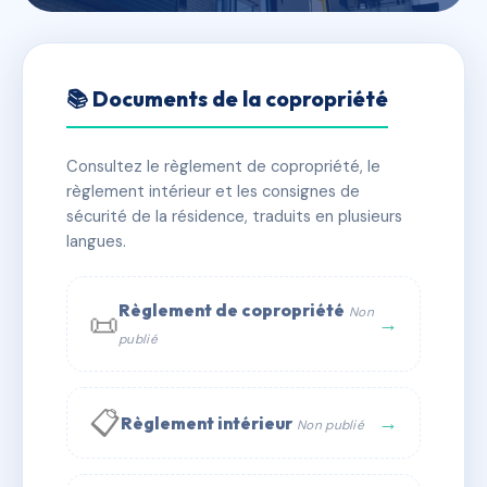
🇫🇷 RFRAE6547806
19<, 21, 23 et 25 rue Honoré
📚 Documents de la copropriété
de Balzac
Consultez le règlement de copropriété, le
📍 19 r honore de balzac 35500 Vitré
règlement intérieur et les consignes de
✓ Immatriculée
🏠 8 lots
🏗 4 bâtiment(s)
sécurité de la résidence, traduits en plusieurs
langues.
📞 Contacter Syndic Digital
💬 WhatsApp
Règlement de copropriété
Non
📜
✉ Email
→
publié
📋
→
Règlement intérieur
Non publié