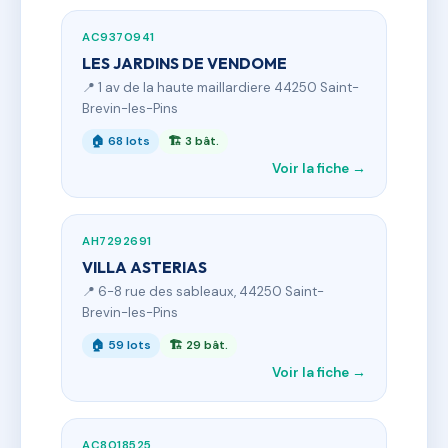
AC9370941
LES JARDINS DE VENDOME
📍 1 av de la haute maillardiere 44250 Saint-
Brevin-les-Pins
🏠 68 lots
🏗 3 bât.
Voir la fiche →
AH7292691
VILLA ASTERIAS
📍 6-8 rue des sableaux, 44250 Saint-
Brevin-les-Pins
🏠 59 lots
🏗 29 bât.
Voir la fiche →
AC8018525