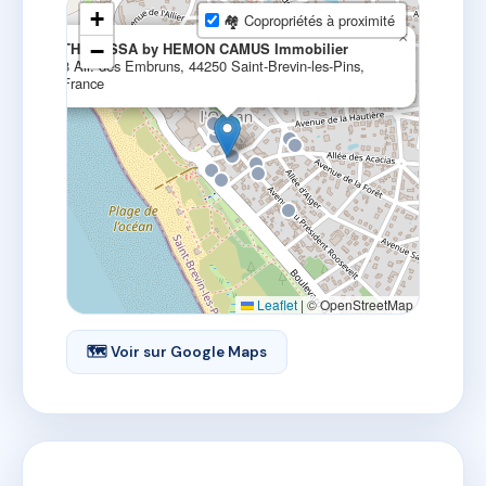
+
🏘 Copropriétés à proximité
×
THALASSA by HEMON CAMUS Immobilier
−
8 All. des Embruns, 44250 Saint-Brevin-les-Pins,
France
Leaflet
|
© OpenStreetMap
🗺 Voir sur Google Maps