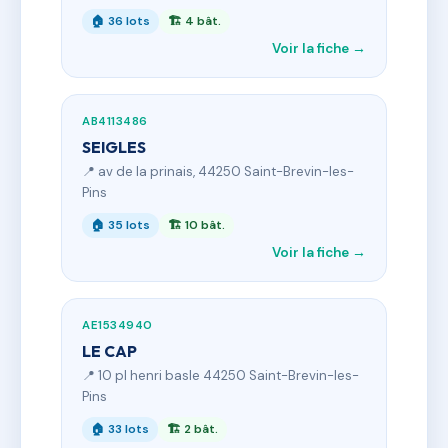
🏠 36 lots
🏗 4 bât.
Voir la fiche →
AB4113486
SEIGLES
📍 av de la prinais, 44250 Saint-Brevin-les-
Pins
🏠 35 lots
🏗 10 bât.
Voir la fiche →
AE1534940
LE CAP
📍 10 pl henri basle 44250 Saint-Brevin-les-
Pins
🏠 33 lots
🏗 2 bât.