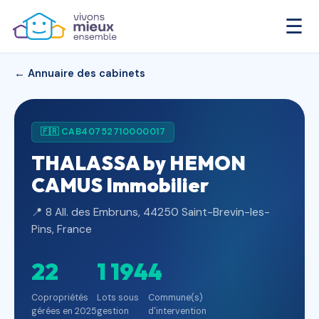
☰
← Annuaire des cabinets
🇫🇷 CAB40752710000017
THALASSA by HEMON
CAMUS Immobilier
📍 8 All. des Embruns, 44250 Saint-Brevin-les-
Pins, France
22
1 194
4
Copropriétés
Lots sous
Commune(s)
gérées en 2025
gestion
d'intervention