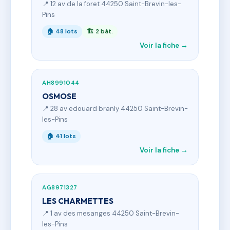
📍 12 av de la foret 44250 Saint-Brevin-les-
Pins
🏠 48 lots
🏗 2 bât.
Voir la fiche →
AH8991044
OSMOSE
📍 28 av edouard branly 44250 Saint-Brevin-
les-Pins
🏠 41 lots
Voir la fiche →
AG8971327
LES CHARMETTES
📍 1 av des mesanges 44250 Saint-Brevin-
les-Pins