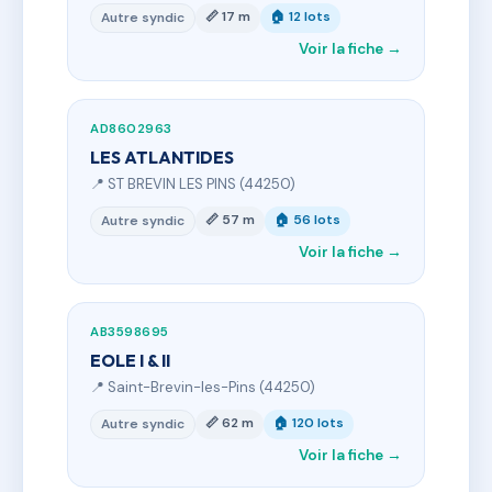
📏 17 m
🏠 12 lots
Autre syndic
Voir la fiche →
AD8602963
LES ATLANTIDES
📍 ST BREVIN LES PINS (44250)
📏 57 m
🏠 56 lots
Autre syndic
Voir la fiche →
AB3598695
EOLE I & II
📍 Saint-Brevin-les-Pins (44250)
📏 62 m
🏠 120 lots
Autre syndic
Voir la fiche →