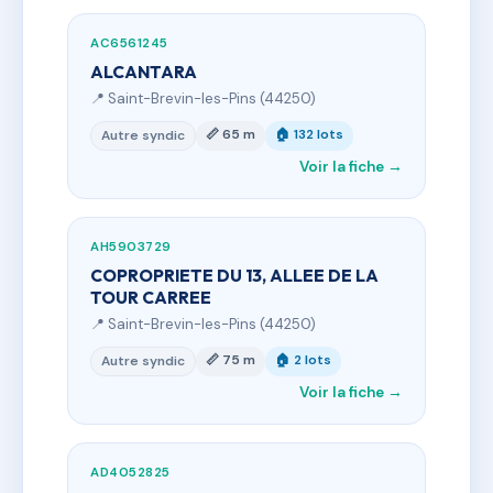
AC6561245
ALCANTARA
📍 Saint-Brevin-les-Pins (44250)
📏 65 m
🏠 132 lots
Autre syndic
Voir la fiche →
AH5903729
COPROPRIETE DU 13, ALLEE DE LA
TOUR CARREE
📍 Saint-Brevin-les-Pins (44250)
📏 75 m
🏠 2 lots
Autre syndic
Voir la fiche →
AD4052825