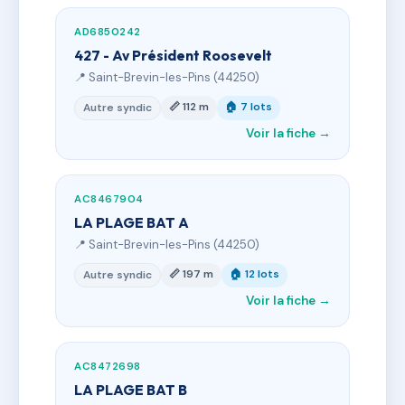
AD6850242
427 - Av Président Roosevelt
📍 Saint-Brevin-les-Pins (44250)
📏 112 m
🏠 7 lots
Autre syndic
Voir la fiche →
AC8467904
LA PLAGE BAT A
📍 Saint-Brevin-les-Pins (44250)
📏 197 m
🏠 12 lots
Autre syndic
Voir la fiche →
AC8472698
LA PLAGE BAT B