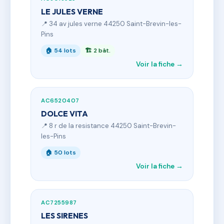
LE JULES VERNE
📍 34 av jules verne 44250 Saint-Brevin-les-
Pins
🏠 54 lots
🏗 2 bât.
Voir la fiche →
AC6520407
DOLCE VITA
📍 8 r de la resistance 44250 Saint-Brevin-
les-Pins
🏠 50 lots
Voir la fiche →
AC7255987
LES SIRENES