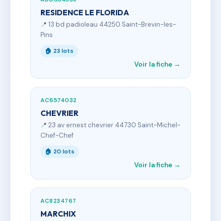
RESIDENCE LE FLORIDA
📍 13 bd padioleau 44250 Saint-Brevin-les-
Pins
🏠 23 lots
Voir la fiche →
AC6574032
CHEVRIER
📍 23 av ernest chevrier 44730 Saint-Michel-
Chef-Chef
🏠 20 lots
Voir la fiche →
AC8234767
MARCHIX