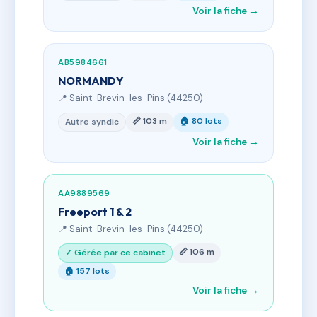
Voir la fiche →
AB5984661
NORMANDY
📍 Saint-Brevin-les-Pins (44250)
📏 103 m
🏠 80 lots
Autre syndic
Voir la fiche →
AA9889569
Freeport 1 & 2
📍 Saint-Brevin-les-Pins (44250)
📏 106 m
✓ Gérée par ce cabinet
🏠 157 lots
Voir la fiche →