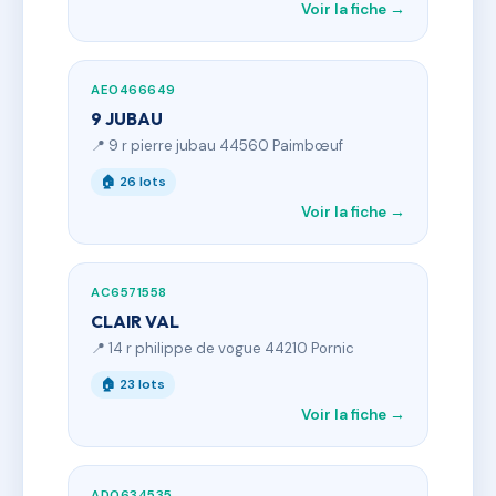
Voir la fiche →
AE0466649
9 JUBAU
📍 9 r pierre jubau 44560 Paimbœuf
🏠 26 lots
Voir la fiche →
AC6571558
CLAIR VAL
📍 14 r philippe de vogue 44210 Pornic
🏠 23 lots
Voir la fiche →
AD0634535