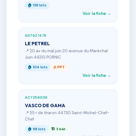
🏠 138 lots
Voir la fiche →
AD7927478
LE PETREL
📍 20 av du mal juin 20 avenue du Maréchal
Juin 44210 PORNIC
🏠 104 lots
⚠ PPT
Voir la fiche →
AC7259039
VASCO DE GAMA
📍 55 r de tharon 44730 Saint-Michel-Chef-
Chef
🏠 98 lots
🏗 3 bât.