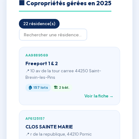
🏢 Copropriétés gérées en 2025
22 résidence(s)
AA9889569
Freeport 1 & 2
📍 10 av de la tour carree 44250 Saint-
Brevin-les-Pins
🏠 157 lots
🏗 2 bât.
Voir la fiche →
AF6125157
CLOS SAINTE MARIE
📍 r de la republique, 44210 Pornic