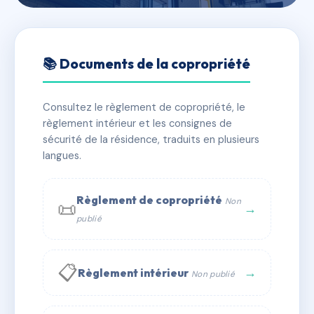
🇫🇷 RFRAC6571558
CLAIR VAL
📚 Documents de la copropriété
📍 14 r philippe de vogue 44210 Pornic
Consultez le règlement de copropriété, le
✓ Immatriculée
🏠 23 lots
🏗 1 bâtiment(s)
règlement intérieur et les consignes de
sécurité de la résidence, traduits en plusieurs
langues.
📞 Contacter Syndic Digital
💬 WhatsApp
✉ Email
Règlement de copropriété
Non
📜
→
publié
📋
→
Règlement intérieur
Non publié