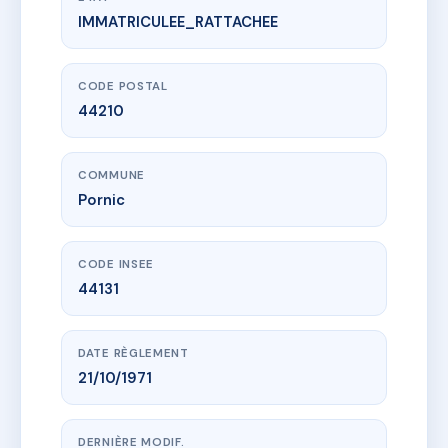
IMMATRICULEE_RATTACHEE
www.vme.plus/AC6571558
CLAIR VAL
14 r philippe de vogue
44210 Pornic
CODE POSTAL
44210
COMMUNE
Pornic
CODE INSEE
44131
DATE RÈGLEMENT
21/10/1971
DERNIÈRE MODIF.