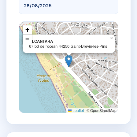
28/08/2025
+
−
×
ALCANTARA
67 bd de l'ocean 44250 Saint-Brevin-les-Pins
Leaflet
|
© OpenStreetMap