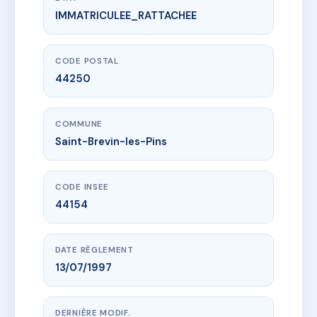
IMMATRICULEE_RATTACHEE
www.vme.plus/AC6561245
ALCANTARA
67 bd de l'ocean
44250 Saint-Brevin-les-Pins
CODE POSTAL
44250
COMMUNE
Saint-Brevin-les-Pins
CODE INSEE
44154
DATE RÈGLEMENT
13/07/1997
DERNIÈRE MODIF.