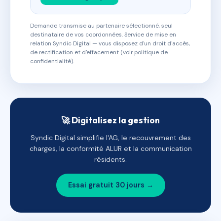
Demande transmise au partenaire sélectionné, seul
destinataire de vos coordonnées. Service de mise en
relation Syndic Digital — vous disposez d'un droit d'accès,
de rectification et d'effacement (voir politique de
confidentialité).
🚀 Digitalisez la gestion
Syndic Digital simplifie l'AG, le recouvrement des
charges, la conformité ALUR et la communication
résidents.
Essai gratuit 30 jours →