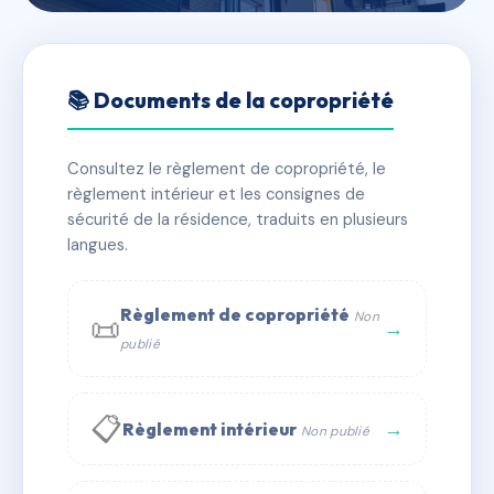
🇫🇷 RFRAC6561245
ALCANTARA
📚 Documents de la copropriété
📍 67 bd de l'ocean 44250 Saint-Brevin-les-Pins
Consultez le règlement de copropriété, le
✓ Immatriculée
🏠 132 lots
🏗 1 bâtiment(s)
règlement intérieur et les consignes de
sécurité de la résidence, traduits en plusieurs
langues.
📞 Contacter Syndic Digital
💬 WhatsApp
✉ Email
Règlement de copropriété
Non
📜
→
publié
📋
→
Règlement intérieur
Non publié