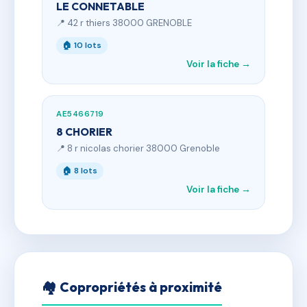
LE CONNETABLE
📍 42 r thiers 38000 GRENOBLE
🏠 10 lots
Voir la fiche →
AE5466719
8 CHORIER
📍 8 r nicolas chorier 38000 Grenoble
🏠 8 lots
Voir la fiche →
🏘 Copropriétés à proximité