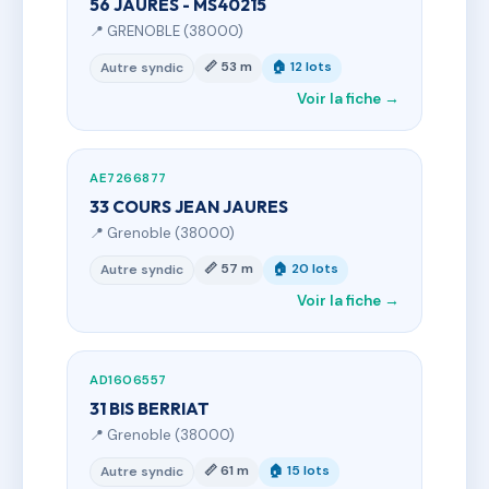
56 JAURES - MS40215
📍 GRENOBLE (38000)
📏 53 m
🏠 12 lots
Autre syndic
Voir la fiche →
AE7266877
33 COURS JEAN JAURES
📍 Grenoble (38000)
📏 57 m
🏠 20 lots
Autre syndic
Voir la fiche →
AD1606557
31 BIS BERRIAT
📍 Grenoble (38000)
📏 61 m
🏠 15 lots
Autre syndic