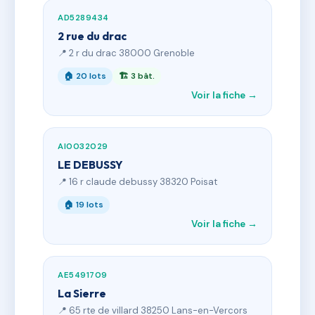
AD5289434
2 rue du drac
📍 2 r du drac 38000 Grenoble
🏠 20 lots
🏗 3 bât.
Voir la fiche →
AI0032029
LE DEBUSSY
📍 16 r claude debussy 38320 Poisat
🏠 19 lots
Voir la fiche →
AE5491709
La Sierre
📍 65 rte de villard 38250 Lans-en-Vercors