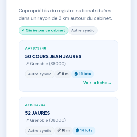
Copropriétés du registre national situées
dans un rayon de 3 km autour du cabinet.
✓ Gérée par ce cabinet
Autre syndic
AA7873748
50 COURS JEAN JAURES
📍 Grenoble (38000)
📏 5 m
🏠 15 lots
Autre syndic
Voir la fiche →
AF1934744
52 JAURES
📍 Grenoble (38000)
📏 16 m
🏠 14 lots
Autre syndic