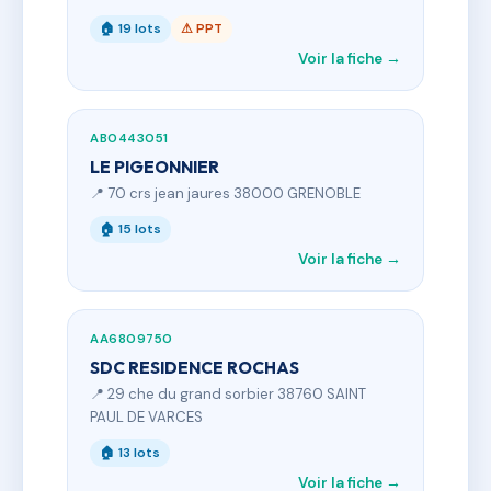
🏠 19 lots
⚠ PPT
Voir la fiche →
AB0443051
LE PIGEONNIER
📍 70 crs jean jaures 38000 GRENOBLE
🏠 15 lots
Voir la fiche →
AA6809750
SDC RESIDENCE ROCHAS
📍 29 che du grand sorbier 38760 SAINT
PAUL DE VARCES
🏠 13 lots
Voir la fiche →