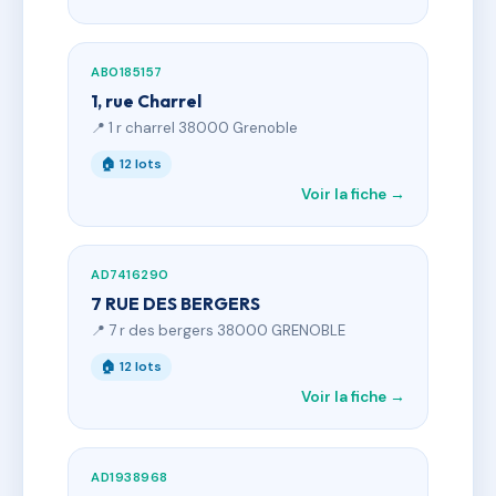
AB0185157
1, rue Charrel
📍 1 r charrel 38000 Grenoble
🏠 12 lots
Voir la fiche →
AD7416290
7 RUE DES BERGERS
📍 7 r des bergers 38000 GRENOBLE
🏠 12 lots
Voir la fiche →
AD1938968