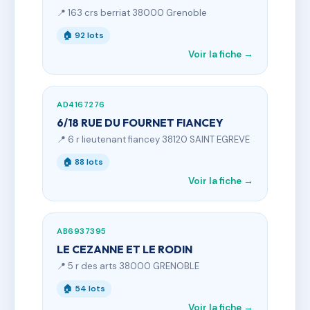
📍 163 crs berriat 38000 Grenoble
🏠 92 lots
Voir la fiche →
AD4167276
6/18 RUE DU FOURNET FIANCEY
📍 6 r lieutenant fiancey 38120 SAINT EGREVE
🏠 88 lots
Voir la fiche →
AB6937395
LE CEZANNE ET LE RODIN
📍 5 r des arts 38000 GRENOBLE
🏠 54 lots
Voir la fiche →