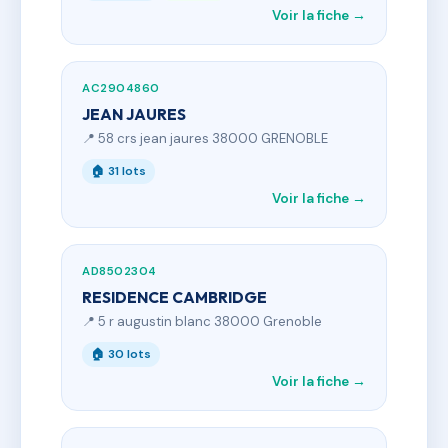
Voir la fiche →
AC2904860
JEAN JAURES
📍 58 crs jean jaures 38000 GRENOBLE
🏠 31 lots
Voir la fiche →
AD8502304
RESIDENCE CAMBRIDGE
📍 5 r augustin blanc 38000 Grenoble
🏠 30 lots
Voir la fiche →