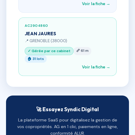
Voir la fiche →
AC2904860
JEAN JAURES
📍 GRENOBLE (38000)
📏 61 m
✓ Gérée par ce cabinet
🏠 31 lots
Voir la fiche →
🚀 Essayez Syndic Digital
La plateforme SaaS pour digitalisez la gestion de
vos copropriétés. AG en 1 clic, paiements en ligne,
conformité ALUR.