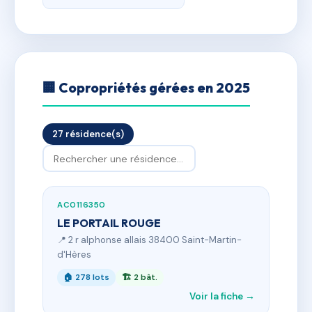
🏢 Copropriétés gérées en 2025
27 résidence(s)
AC0116350
LE PORTAIL ROUGE
📍 2 r alphonse allais 38400 Saint-Martin-
d'Hères
🏠 278 lots
🏗 2 bât.
Voir la fiche →