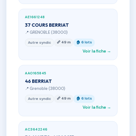
AE1661248
37 COURS BERRIAT
📍 GRENOBLE (38000)
📏 49 m
🏠 6 lots
Autre syndic
Voir la fiche →
AA0165845
46 BERRIAT
📍 Grenoble (38000)
📏 49 m
🏠 6 lots
Autre syndic
Voir la fiche →
AC3642246