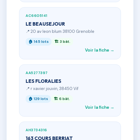
AC6605141
LE BEAUSEJOUR
📍 20 av leon blum 38100 Grenoble
🏠 145 lots
🏗 3 bât.
Voir la fiche →
AA5277397
LES FLORALIES
📍 r xavier jouvin, 38450 Vif
🏠 129 lots
🏗 6 bât.
Voir la fiche →
AH3734316
163 COURS BERRIAT