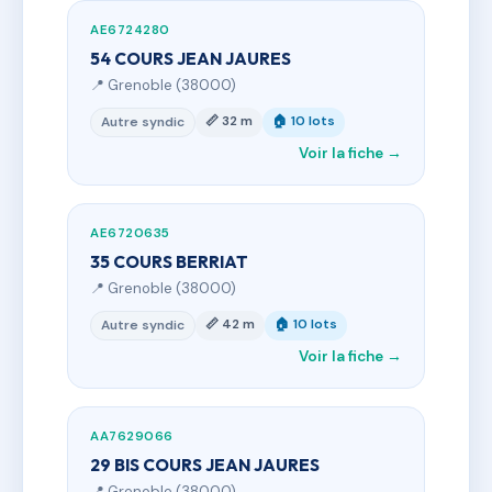
AE6724280
54 COURS JEAN JAURES
📍 Grenoble (38000)
📏 32 m
🏠 10 lots
Autre syndic
Voir la fiche →
AE6720635
35 COURS BERRIAT
📍 Grenoble (38000)
📏 42 m
🏠 10 lots
Autre syndic
Voir la fiche →
AA7629066
29 BIS COURS JEAN JAURES
📍 Grenoble (38000)