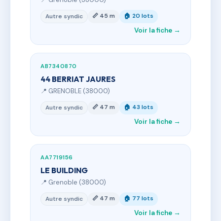
📏 45 m
🏠 20 lots
Autre syndic
Voir la fiche →
AB7340870
44 BERRIAT JAURES
📍 GRENOBLE (38000)
📏 47 m
🏠 43 lots
Autre syndic
Voir la fiche →
AA7719156
LE BUILDING
📍 Grenoble (38000)
📏 47 m
🏠 77 lots
Autre syndic
Voir la fiche →