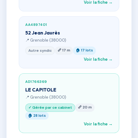
Voir la fiche →
AA4897401
52 Jean Jaurès
📍 Grenoble (38000)
📏 17 m
🏠 17 lots
Autre syndic
Voir la fiche →
AD1766369
LE CAPITOLE
📍 Grenoble (38000)
📏 20 m
✓ Gérée par ce cabinet
🏠 28 lots
Voir la fiche →