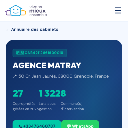
☰
← Annuaire des cabinets
🇫🇷 CAB42112661600018
AGENCE MATRAY
📍 50 Cr Jean Jaurès, 38000 Grenoble, France
27
1 322
8
Copropriétés
Lots sous
Commune(s)
gérées en 2025
gestion
d'intervention
📞 +33476460787
💬 WhatsApp