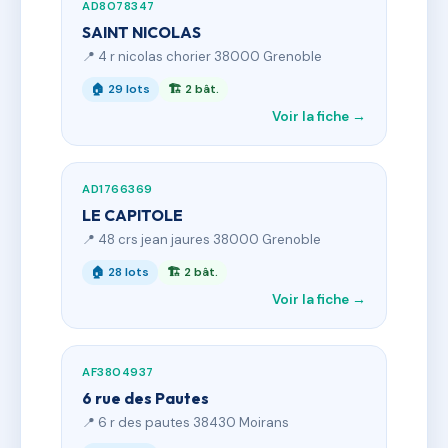
AD8078347
SAINT NICOLAS
📍 4 r nicolas chorier 38000 Grenoble
🏠 29 lots
🏗 2 bât.
Voir la fiche →
AD1766369
LE CAPITOLE
📍 48 crs jean jaures 38000 Grenoble
🏠 28 lots
🏗 2 bât.
Voir la fiche →
AF3804937
6 rue des Pautes
📍 6 r des pautes 38430 Moirans