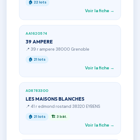
🏠 22 lots
Voir la fiche →
AA1620574
39 AMPERE
📍 39 r ampere 38000 Grenoble
🏠 21 lots
Voir la fiche →
AD8783300
LES MAISONS BLANCHES
📍 41 r edmond rostand 38320 EYBENS
🏠 21 lots
🏗 3 bât.
Voir la fiche →