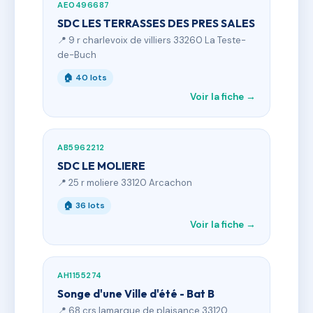
AE0496687
SDC LES TERRASSES DES PRES SALES
📍 9 r charlevoix de villiers 33260 La Teste-
de-Buch
🏠 40 lots
Voir la fiche →
AB5962212
SDC LE MOLIERE
📍 25 r moliere 33120 Arcachon
🏠 36 lots
Voir la fiche →
AH1155274
Songe d'une Ville d'été - Bat B
📍 68 crs lamarque de plaisance 33120