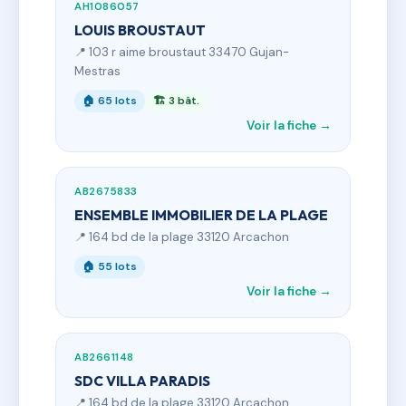
AH1086057
LOUIS BROUSTAUT
📍 103 r aime broustaut 33470 Gujan-
Mestras
🏠 65 lots
🏗 3 bât.
Voir la fiche →
AB2675833
ENSEMBLE IMMOBILIER DE LA PLAGE
📍 164 bd de la plage 33120 Arcachon
🏠 55 lots
Voir la fiche →
AB2661148
SDC VILLA PARADIS
📍 164 bd de la plage 33120 Arcachon