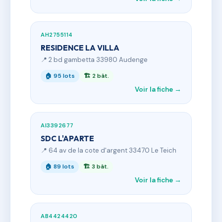
AH2755114
RESIDENCE LA VILLA
📍 2 bd gambetta 33980 Audenge
🏠 95 lots
🏗 2 bât.
Voir la fiche →
AI3392677
SDC L'APARTE
📍 64 av de la cote d'argent 33470 Le Teich
🏠 89 lots
🏗 3 bât.
Voir la fiche →
AB4424420