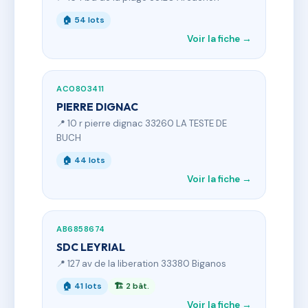
🏠 54 lots
Voir la fiche →
AC0803411
PIERRE DIGNAC
📍 10 r pierre dignac 33260 LA TESTE DE
BUCH
🏠 44 lots
Voir la fiche →
AB6858674
SDC LEYRIAL
📍 127 av de la liberation 33380 Biganos
🏠 41 lots
🏗 2 bât.
Voir la fiche →