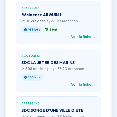
AB5876917
Résidence ARGUIN 1
📍 96 crs desbiey 33120 Arcachon
🏠 168 lots
🏗 2 bât.
Voir la fiche →
AC0302133
SDC LA JETEE DES MARINS
📍 398 bd de la plage 33120 Arcachon
🏠 150 lots
Voir la fiche →
AF5726443
SDC SONGE D'UNE VILLE D'ETE
📍 1-1B r francis lanine 33120 Arcachon