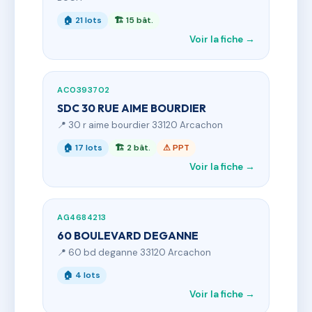
🏠 21 lots
🏗 15 bât.
Voir la fiche →
AC0393702
SDC 30 RUE AIME BOURDIER
📍 30 r aime bourdier 33120 Arcachon
🏠 17 lots
🏗 2 bât.
⚠ PPT
Voir la fiche →
AG4684213
60 BOULEVARD DEGANNE
📍 60 bd deganne 33120 Arcachon
🏠 4 lots
Voir la fiche →