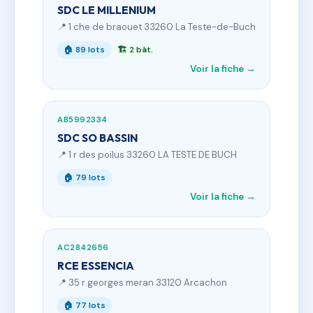
SDC LE MILLENIUM
📍 1 che de braouet 33260 La Teste-de-Buch
🏠 89 lots
🏗 2 bât.
Voir la fiche →
AB5992334
SDC SO BASSIN
📍 1 r des poilus 33260 LA TESTE DE BUCH
🏠 79 lots
Voir la fiche →
AC2842656
RCE ESSENCIA
📍 35 r georges meran 33120 Arcachon
🏠 77 lots