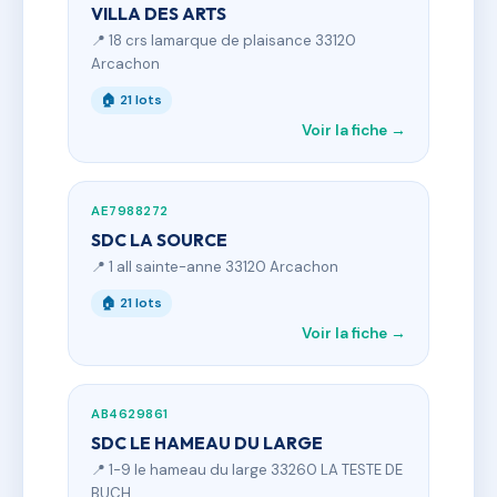
VILLA DES ARTS
📍 18 crs lamarque de plaisance 33120
Arcachon
🏠 21 lots
Voir la fiche →
AE7988272
SDC LA SOURCE
📍 1 all sainte-anne 33120 Arcachon
🏠 21 lots
Voir la fiche →
AB4629861
SDC LE HAMEAU DU LARGE
📍 1-9 le hameau du large 33260 LA TESTE DE
BUCH