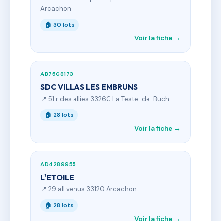
Arcachon
🏠 30 lots
Voir la fiche →
AB7568173
SDC VILLAS LES EMBRUNS
📍 51 r des allies 33260 La Teste-de-Buch
🏠 28 lots
Voir la fiche →
AD4289955
L'ETOILE
📍 29 all venus 33120 Arcachon
🏠 28 lots
Voir la fiche →