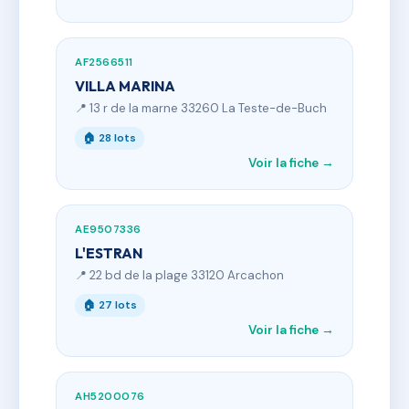
AF2566511
VILLA MARINA
📍 13 r de la marne 33260 La Teste-de-Buch
🏠 28 lots
Voir la fiche →
AE9507336
L'ESTRAN
📍 22 bd de la plage 33120 Arcachon
🏠 27 lots
Voir la fiche →
AH5200076