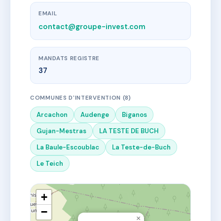
EMAIL
contact@groupe-invest.com
MANDATS REGISTRE
37
COMMUNES D'INTERVENTION (8)
Arcachon
Audenge
Biganos
Gujan-Mestras
LA TESTE DE BUCH
La Baule-Escoublac
La Teste-de-Buch
Le Teich
+
−
×