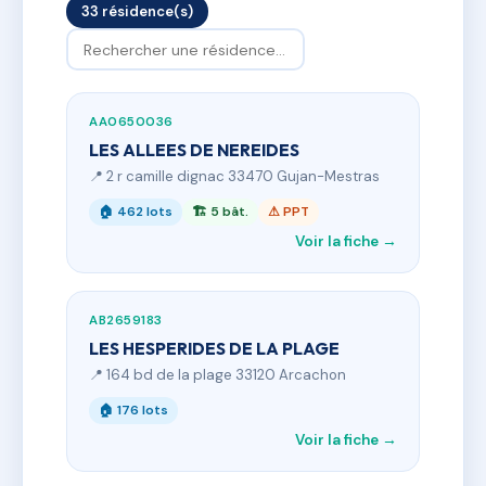
33 résidence(s)
AA0650036
LES ALLEES DE NEREIDES
📍 2 r camille dignac 33470 Gujan-Mestras
🏠 462 lots
🏗 5 bât.
⚠ PPT
Voir la fiche →
AB2659183
LES HESPERIDES DE LA PLAGE
📍 164 bd de la plage 33120 Arcachon
🏠 176 lots
Voir la fiche →