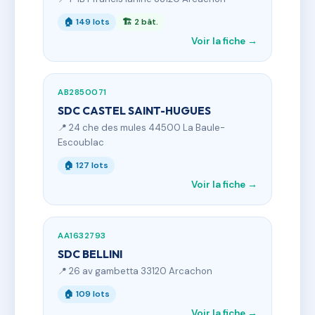
🏠 149 lots
🏗 2 bât.
Voir la fiche →
AB2850071
SDC CASTEL SAINT-HUGUES
📍 24 che des mules 44500 La Baule-
Escoublac
🏠 127 lots
Voir la fiche →
AA1632793
SDC BELLINI
📍 26 av gambetta 33120 Arcachon
🏠 109 lots
Voir la fiche →