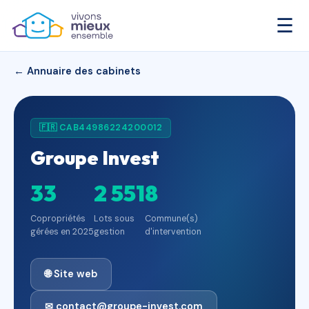
☰
← Annuaire des cabinets
🇫🇷 CAB44986224200012
Groupe Invest
33
2 551
8
Copropriétés
Lots sous
Commune(s)
gérées en 2025
gestion
d'intervention
🌐 Site web
✉ contact@groupe-invest.com