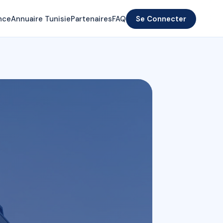
nce
Annuaire Tunisie
Partenaires
FAQ
Se Connecter