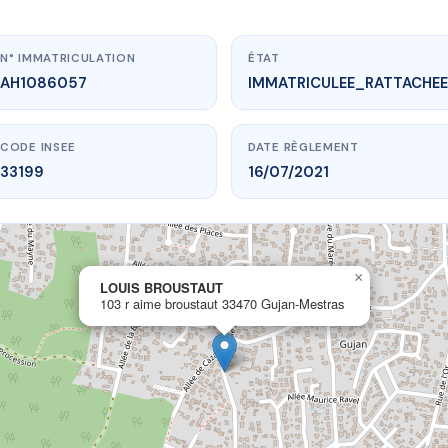
N° IMMATRICULATION
ÉTAT
AH1086057
IMMATRICULEE_RATTACHEE
CODE INSEE
DATE RÈGLEMENT
33199
16/07/2021
×
.vme.plus/AH1086057
LOUIS BROUSTAUT
103 r aime broustaut 33470 Gujan-Mestras
LOUIS BROUSTAUT
roustaut
33470 Gujan-Mestras