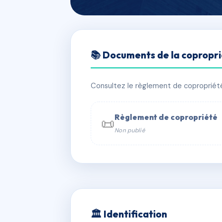
🇫🇷 RFRAH1086057
📚 Documents de la copropr
LOUIS BROUS
📍 103 r aime broustaut 33470 Guja
Consultez le règlement de copropriété, 
✓ Immatriculée
🏠 65 lots
🏗 3 
Règlement de copropriété
📜
Non publié
📞 Contacter Syndic Digital

Coproprié
229 
N°
w
🏛 Identification