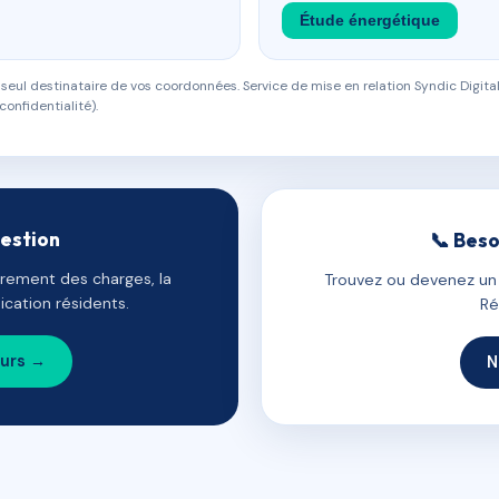
Étude énergétique
eul destinataire de vos coordonnées. Service de mise en relation Syndic Digital
confidentialité).
gestion
📞 Beso
uvrement des charges, la
Trouvez ou devenez un c
cation résidents.
Ré
ours →
N