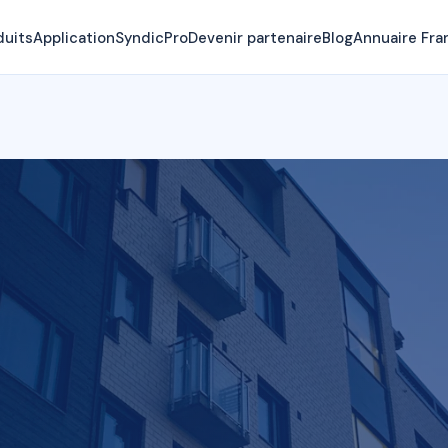
duits
Application
SyndicPro
Devenir partenaire
Blog
Annuaire Fra