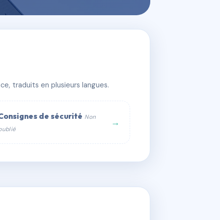
e, traduits en plusieurs langues.
Consignes de sécurité
Non
→
publié
web :
om