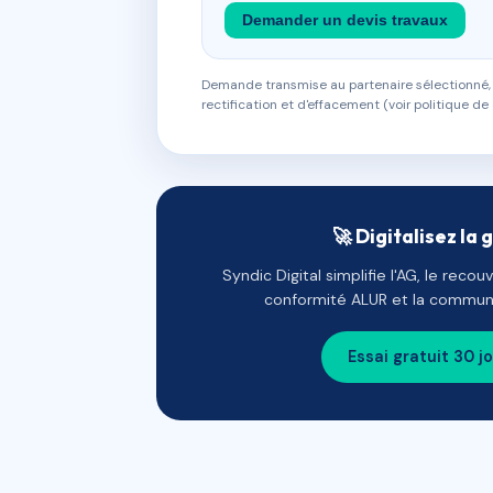
Demander un devis travaux
Demande transmise au partenaire sélectionné, s
rectification et d'effacement (voir politique de 
🚀 Digitalisez la 
Syndic Digital simplifie l'AG, le reco
conformité ALUR et la communi
Essai gratuit 30 j