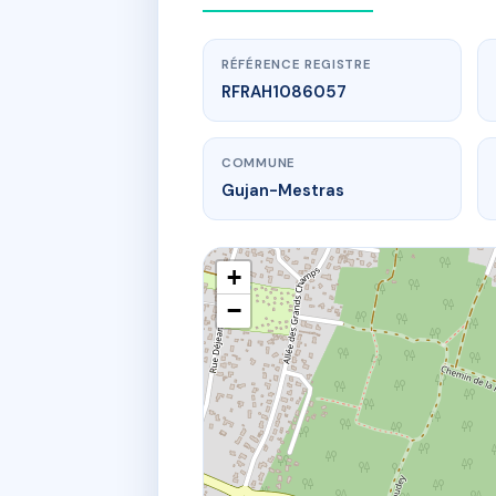
RÉFÉRENCE REGISTRE
RFRAH1086057
COMMUNE
Gujan-Mestras
+
−
www
103 r aime b