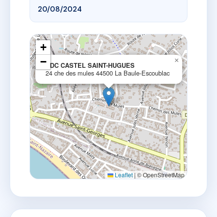
20/08/2024
+
−
×
SDC CASTEL SAINT-HUGUES
24 che des mules 44500 La Baule-Escoublac
Leaflet
|
© OpenStreetMap