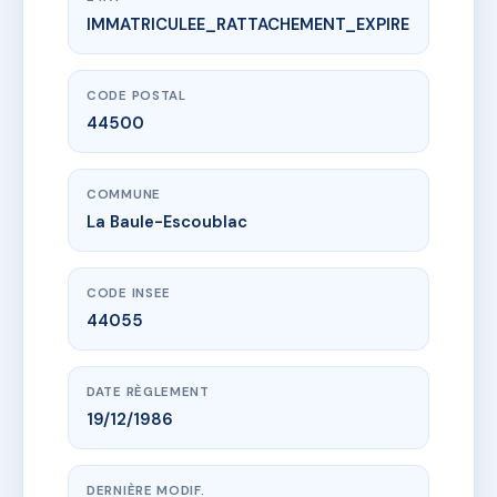
IMMATRICULEE_RATTACHEMENT_EXPIRE
www.vme.plus/AB2850071
SDC CASTEL SAINT-HUGUES
24 che des mules
44500 La Baule-Escoublac
CODE POSTAL
44500
COMMUNE
La Baule-Escoublac
CODE INSEE
44055
DATE RÈGLEMENT
19/12/1986
DERNIÈRE MODIF.