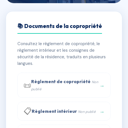
🇫🇷 RFRAB2850071
SDC CASTEL SAINT-HUGUES
📚 Documents de la copropriété
📍 24 che des mules 44500 La Baule-Escoublac
Consultez le règlement de copropriété, le
⚠ IMMATRICULEE_RATTACHEMENT_EXPIRE
règlement intérieur et les consignes de
🏠 127 lots
🏗 1 bâtiment(s)
sécurité de la résidence, traduits en plusieurs
langues.
📞 Contacter Syndic Digital
💬 WhatsApp
Règlement de copropriété
Non
📜
✉ Email
→
publié
📋
→
Règlement intérieur
Non publié