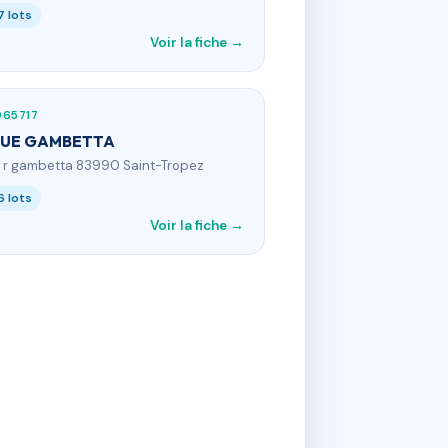
7 lots
Voir la fiche →
965717
RUE GAMBETTA
4 r gambetta 83990 Saint-Tropez
6 lots
Voir la fiche →