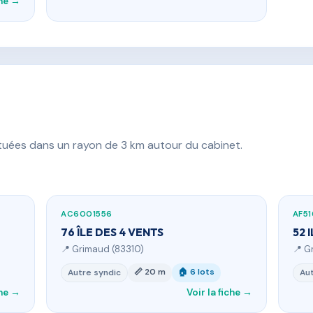
che →
ituées dans un rayon de 3 km autour du cabinet.
AC6001556
AF51
76 ÎLE DES 4 VENTS
52 
📍 Grimaud (83310)
📍 G
📏 20 m
🏠 6 lots
Autre syndic
Aut
che →
Voir la fiche →