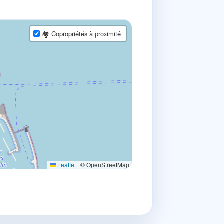
🏘 Copropriétés à proximité
Leaflet
|
© OpenStreetMap