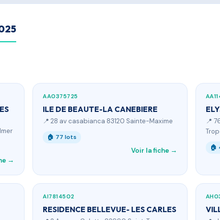
2025
AA0375725
AA11
ES
ILE DE BEAUTE-LA CANEBIERE
ELY
📍 28 av casabianca 83120 Sainte-Maxime
📍 7
almer
Trop
🏠 77 lots
🏠 
Voir la fiche →
che →
AI7814502
AH0
RESIDENCE BELLEVUE- LES CARLES
VIL