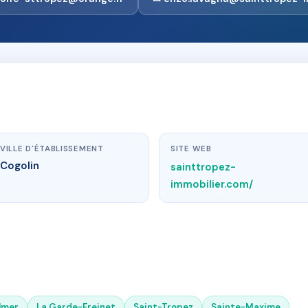
VILLE D'ÉTABLISSEMENT
SITE WEB
Cogolin
sainttropez-
immobilier.com/
lmer
La Garde-Freinet
Saint-Tropez
Sainte-Maxime