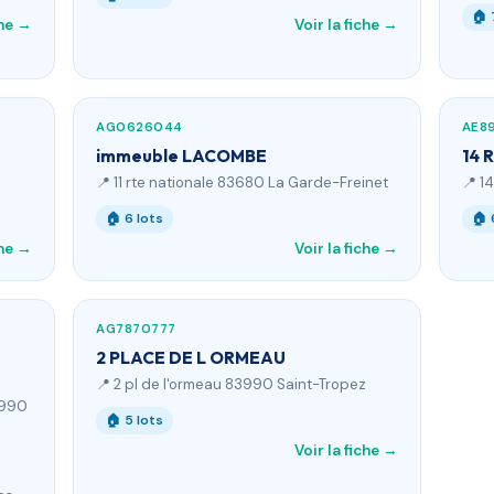
🏠 
che →
Voir la fiche →
AG0626044
AE8
immeuble LACOMBE
14 
📍 11 rte nationale 83680 La Garde-Freinet
📍 1
🏠 6 lots
🏠 
che →
Voir la fiche →
AG7870777
2 PLACE DE L ORMEAU
📍 2 pl de l'ormeau 83990 Saint-Tropez
3990
🏠 5 lots
Voir la fiche →