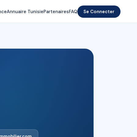
nce
Annuaire Tunisie
Partenaires
FAQ
Se Connecter
mmobilier.com