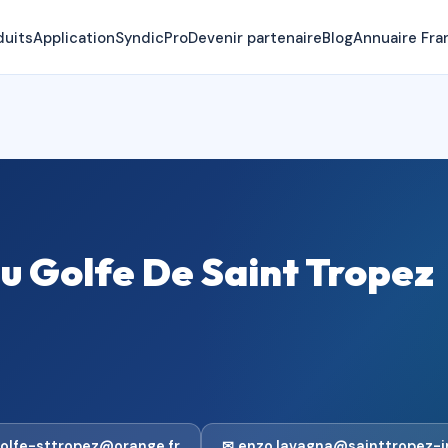
duits
Application
SyndicPro
Devenir partenaire
Blog
Annuaire Fra
u Golfe De Saint Tropez
olfe-sttropez@orange.fr
✉ enzo.lavagna@sainttropez-i