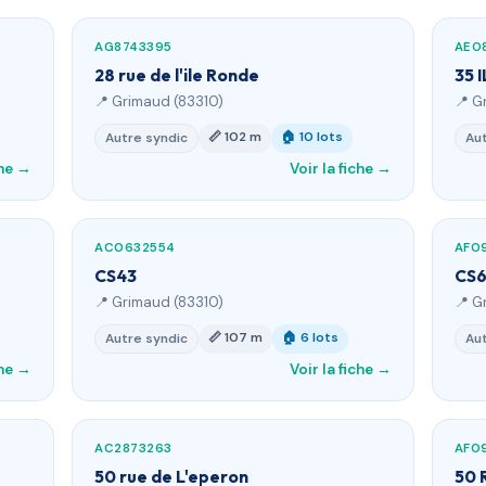
AG8743395
AE0
28 rue de l'ile Ronde
35 
📍 Grimaud (83310)
📍 G
📏 102 m
🏠 10 lots
Autre syndic
Aut
che →
Voir la fiche →
AC0632554
AF0
CS43
CS
📍 Grimaud (83310)
📍 G
📏 107 m
🏠 6 lots
Autre syndic
Aut
che →
Voir la fiche →
AC2873263
AF0
50 rue de L'eperon
50 