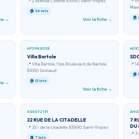
📍 2 Avenue Colette 83990 Saint-Tropez
📍 c
Max
🏠 24 lots
🏠 
che →
Voir la fiche →
AF0569038
AD5
Villa Bartole
SDC
📍 Villa Bartole, 1 bis Boulevard de Bartole,
📍 1
83310 Grimaud
🏠 
🏠 12 lots
che →
Voir la fiche →
AG5972781
AH0
22 RUE DE LA CITADELLE
7 R
DU 
📍 32 r de la citadelle 83990 Saint-Tropez
📍 7
🏠 7 lots