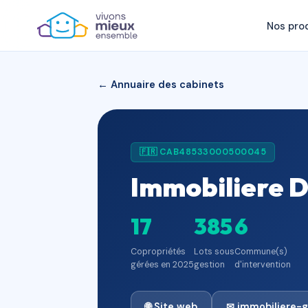
Nos pro
← Annuaire des cabinets
🇫🇷 CAB48533000500045
Immobiliere D
17
385
6
Copropriétés
Lots sous
Commune(s)
gérées en 2025
gestion
d'intervention
🌐 Site web
✉ immobiliere-g