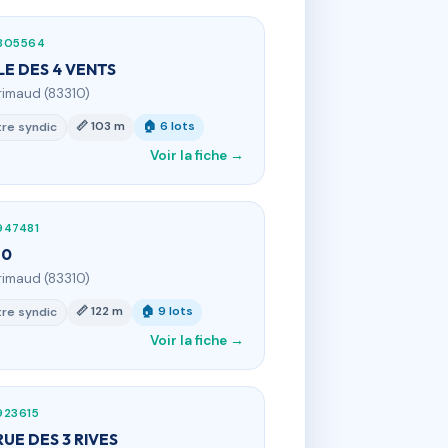
805564
ILE DES 4 VENTS
rimaud (83310)
📏 103 m
🏠 6 lots
re syndic
Voir la fiche →
947481
60
rimaud (83310)
📏 122 m
🏠 9 lots
re syndic
Voir la fiche →
923615
RUE DES 3 RIVES