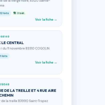
he de la vierge noire, 83120 Sainte-
ime
22 lots
🏗 3 bât.
Voir la fiche →
268149
 LE CENTRAL
4 r du 11 novembre 83310 COGOLIN
11 lots
Voir la fiche →
518548
UE DE LA TREILLE ET 4 RUE AIRE
CHEMIN
 r de la treille 83990 Saint-Tropez