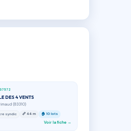
67572
ILE DES 4 VENTS
rimaud (83310)
📏 44 m
🏠 10 lots
re syndic
Voir la fiche →