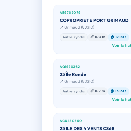
AE5762075
COPROPRIETE PORT GRIMAUD
📍 Grimaud (83310)
📏 100 m
🏠 12 lots
Autre syndic
Voir la fi
AG1576362
25 Île Ronde
📍 Grimaud (83310)
📏 107 m
🏠 15 lots
Autre syndic
Voir la fi
AC8430860
25 ILE DES 4 VENTS CS68