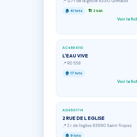
📍 127 r de la giscle 83310 Grimaud
🏠 41 lots
🏗 2 bât.
Voir la fi
AC4884110
L'EAU VIVE
📍 RD 558
🏠 17 lots
Voir la fi
AG4501714
2 RUE DE L EGLISE
📍 2 r de l'eglise 83990 Saint-Tropez
🏠 9 lots