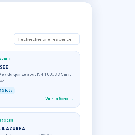
42801
SEE
6 av du quinze aout 1944 83990 Saint-
ez
45 lots
Voir la fiche →
370288
LA AZUREA