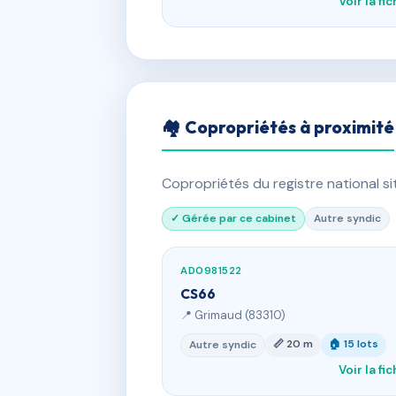
Voir la fi
🏘 Copropriétés à proximité
Copropriétés du registre national s
✓ Gérée par ce cabinet
Autre syndic
AD0981522
CS66
📍 Grimaud (83310)
📏 20 m
🏠 15 lots
Autre syndic
Voir la fi