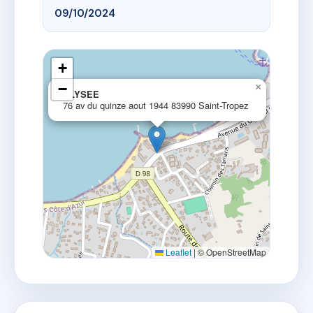
09/10/2024
+
−
×
ELYSEE
76 av du quinze aout 1944 83990 Saint-Tropez
Leaflet
|
© OpenStreetMap