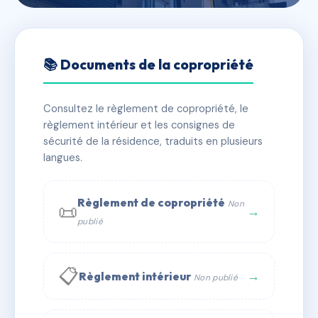
🇫🇷 RFRAA1142801
ELYSEE
📚 Documents de la copropriété
📍 76 av du quinze aout 1944 83990 Saint-Tropez
Consultez le règlement de copropriété, le
✓ Immatriculée
🏠 45 lots
🏗 1 bâtiment(s)
règlement intérieur et les consignes de
sécurité de la résidence, traduits en plusieurs
langues.
📞 Contacter Syndic Digital
💬 WhatsApp
✉ Email
Règlement de copropriété
Non
📜
→
publié
📋
→
Règlement intérieur
Non publié