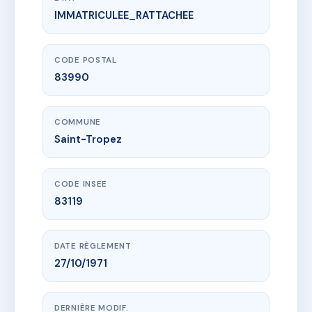
IMMATRICULEE_RATTACHEE
www.vme.plus/AA1142801
ELYSEE
76 av du quinze aout 1944
83990 Saint-Tropez
CODE POSTAL
83990
COMMUNE
Saint-Tropez
CODE INSEE
83119
DATE RÈGLEMENT
27/10/1971
DERNIÈRE MODIF.