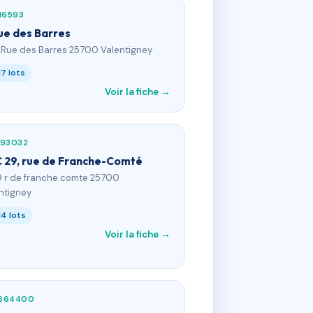
16593
rue des Barres
2 Rue des Barres 25700 Valentigney
17 lots
Voir la fiche →
393032
 29, rue de Franche-Comté
9 r de franche comte 25700
ntigney
14 lots
Voir la fiche →
664400