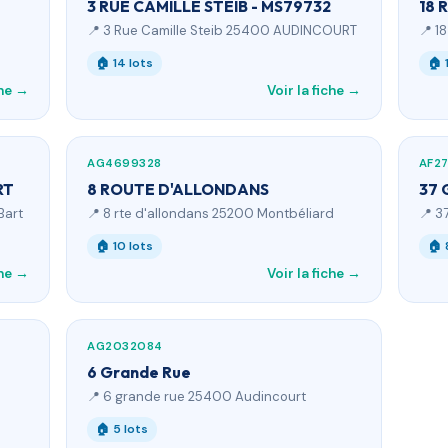
3 RUE CAMILLE STEIB - MS79732
18 
📍 3 Rue Camille Steib 25400 AUDINCOURT
📍 1
🏠 14 lots
🏠 
che →
Voir la fiche →
AG4699328
AF27
RT
8 ROUTE D'ALLONDANS
37 
Bart
📍 8 rte d'allondans 25200 Montbéliard
📍 3
🏠 10 lots
🏠 
che →
Voir la fiche →
AG2032084
6 Grande Rue
📍 6 grande rue 25400 Audincourt
🏠 5 lots