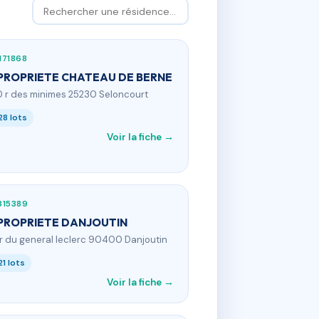
171868
ROPRIETE CHATEAU DE BERNE
0 r des minimes 25230 Seloncourt
28 lots
Voir la fiche →
315389
PROPRIETE DANJOUTIN
 r du general leclerc 90400 Danjoutin
21 lots
Voir la fiche →