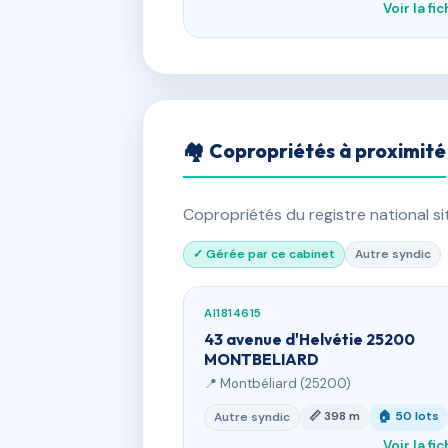
Voir la fi
🏘 Copropriétés à proximité
Copropriétés du registre national s
✓ Gérée par ce cabinet
Autre syndic
AI1814615
43 avenue d'Helvétie 25200
MONTBELIARD
📍 Montbéliard (25200)
📏 398 m
🏠 50 lots
Autre syndic
Voir la fi