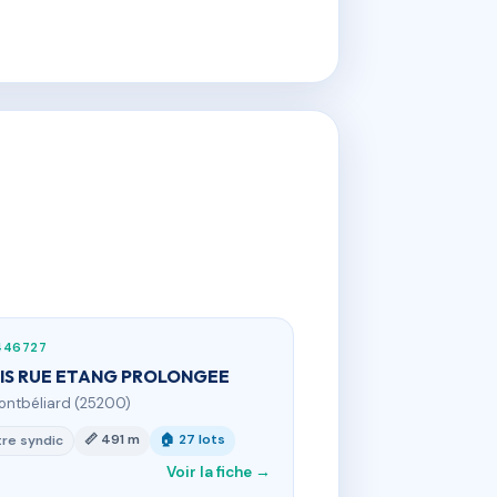
446727
BIS RUE ETANG PROLONGEE
ontbéliard (25200)
📏 491 m
🏠 27 lots
re syndic
Voir la fiche →