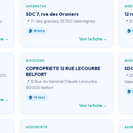
AH1398734
AI85
SDC 7, rue des Graviers
12 
ey
📍 7 r des graviers 25700 Valentigney
📍 1
🏠 18 lots
🏠 
che →
Voir la fiche →
AI4120150
AH1
COPROPRIETE 12 RUE LECOURBE
SDC
BELFORT
0400
📍 2
📍 12 Rue du Général Claude Lecourbe
Vale
90000 Belfort
🏠 
🏠 14 lots
che →
Voir la fiche →
AD0061978
AA9