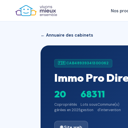
Nos pro
← Annuaire des cabinets
🇫🇷 CAB48939341300062
Immo Pro Dir
20
683
11
Copropriétés
Lots sous
Commune(s)
gérées en 2025
gestion
d'intervention
🌐 Site web