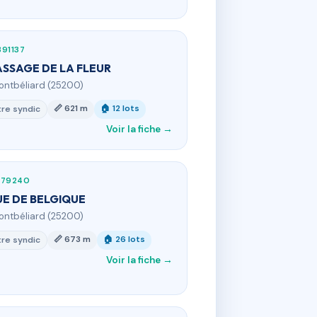
91137
ASSAGE DE LA FLEUR
ontbéliard (25200)
📏 621 m
🏠 12 lots
re syndic
Voir la fiche →
679240
UE DE BELGIQUE
ontbéliard (25200)
📏 673 m
🏠 26 lots
re syndic
Voir la fiche →