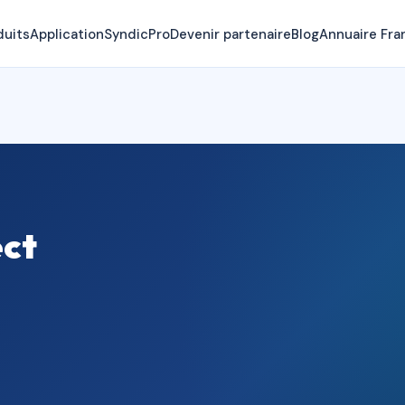
duits
Application
SyndicPro
Devenir partenaire
Blog
Annuaire Fra
ect