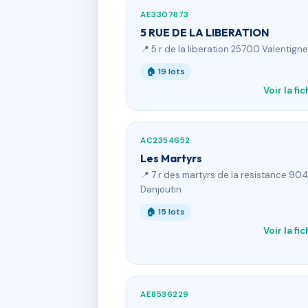
AE3307873
5 RUE DE LA LIBERATION
📍 5 r de la liberation 25700 Valentign
🏠 19 lots
Voir la fi
AC2354652
Les Martyrs
📍 7 r des martyrs de la resistance 9
Danjoutin
🏠 15 lots
Voir la fi
AE8536229