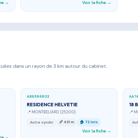
che →
Voir la fiche →
ituées dans un rayon de 3 km autour du cabinet.
AB6596803
AA7
RESIDENCE HELVETIE
18 
📍 MONTBELIARD (25200)
📍 M
📏 431 m
🏠 72 lots
Autre syndic
Aut
Voir la fiche →
che →