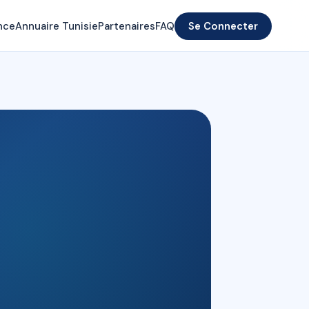
nce
Annuaire Tunisie
Partenaires
FAQ
Se Connecter