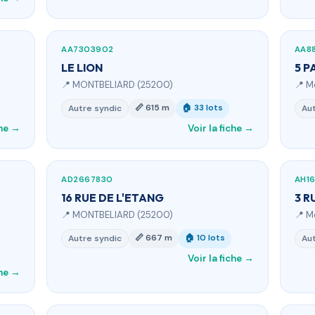
AA7303902
AA88
LE LION
5 P
📍 MONTBELIARD (25200)
📍 M
📏 615 m
🏠 33 lots
Autre syndic
Aut
che →
Voir la fiche →
AD2667830
AH1
16 RUE DE L'ETANG
3 R
📍 MONTBELIARD (25200)
📍 M
📏 667 m
🏠 10 lots
Autre syndic
Aut
Voir la fiche →
che →