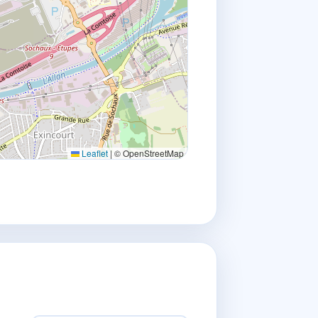
Leaflet
|
© OpenStreetMap