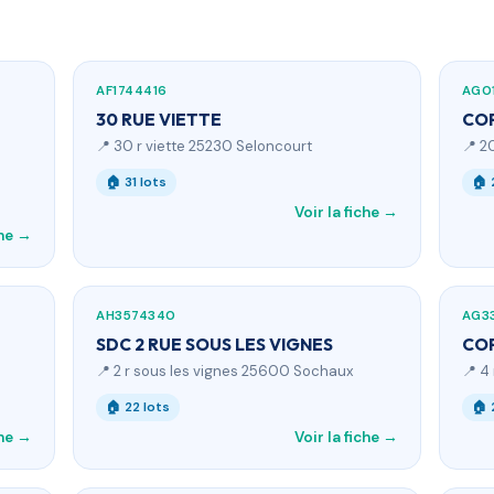
AF1744416
AG0
30 RUE VIETTE
COP
📍 30 r viette 25230 Seloncourt
📍 2
🏠 31 lots
🏠 
Voir la fiche →
che →
AH3574340
AG3
SDC 2 RUE SOUS LES VIGNES
CO
📍 2 r sous les vignes 25600 Sochaux
📍 4
🏠 22 lots
🏠 
che →
Voir la fiche →