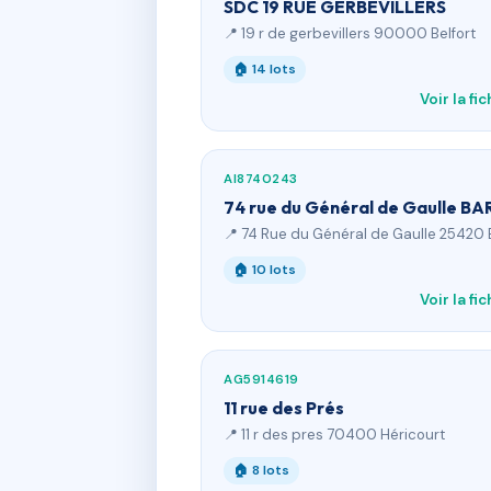
SDC 19 RUE GERBEVILLERS
📍 19 r de gerbevillers 90000 Belfort
🏠 14 lots
Voir la fi
AI8740243
74 rue du Général de Gaulle BA
📍 74 Rue du Général de Gaulle 25420 
🏠 10 lots
Voir la fi
AG5914619
11 rue des Prés
📍 11 r des pres 70400 Héricourt
🏠 8 lots