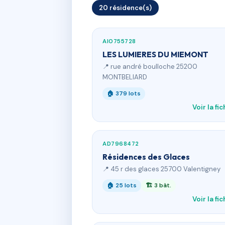
20 résidence(s)
AI0755728
LES LUMIERES DU MIEMONT
📍 rue andré boulloche 25200
MONTBELIARD
🏠 379 lots
Voir la fi
AD7968472
Résidences des Glaces
📍 45 r des glaces 25700 Valentigney
🏠 25 lots
🏗 3 bât.
Voir la fi