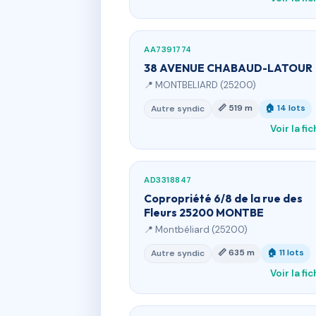
AA7391774
38 AVENUE CHABAUD-LATOUR
📍 MONTBELIARD (25200)
📏 519 m
🏠 14 lots
Autre syndic
Voir la fi
AD3318847
Copropriété 6/8 de la rue des
Fleurs 25200 MONTBE
📍 Montbéliard (25200)
📏 635 m
🏠 11 lots
Autre syndic
Voir la fi