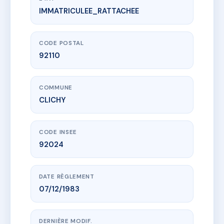
IMMATRICULEE_RATTACHEE
www.vme.plus/AA6242135
SDC CLICHY 8 RUE VILLENEUVE
8 r villeneuve
92110 CLICHY
CODE POSTAL
92110
COMMUNE
CLICHY
CODE INSEE
92024
DATE RÈGLEMENT
07/12/1983
DERNIÈRE MODIF.