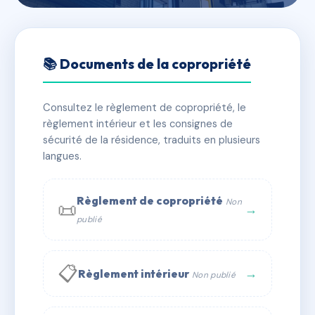
🇫🇷 RFRAA6242135
SDC CLICHY 8 RUE
📚 Documents de la copropriété
VILLENEUVE
Consultez le règlement de copropriété, le
📍 8 r villeneuve 92110 CLICHY
règlement intérieur et les consignes de
✓ Immatriculée
🏠 29 lots
🏗 1 bâtiment(s)
sécurité de la résidence, traduits en plusieurs
langues.
📞 Contacter Syndic Digital
💬 WhatsApp
Règlement de copropriété
Non
📜
✉ Email
→
publié
📋
→
Règlement intérieur
Non publié