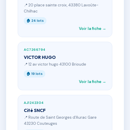
📍 20 place sainte croix, 43380 Lavoûte-
Chilhac
🏠 24 lots
Voir la fiche →
AC7266794
VICTOR HUGO
📍 12 av victor hugo 43100 Brioude
🏠 19 lots
Voir la fiche →
AJ1242304
Cité SNCF
📍 Route de Saint Georges d'Aurac Gare
43230 Couteuges