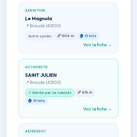
AE8167108
Le Magnola
📍 Brioude (43100)
📏 604 m
🏠 12 lots
Autre syndic
Voir la fiche →
AC7408370
SAINT JULIEN
📍 Brioude (43100)
📏 616 m
✓ Gérée par ce cabinet
🏠 51 lots
Voir la fiche →
AE1556307