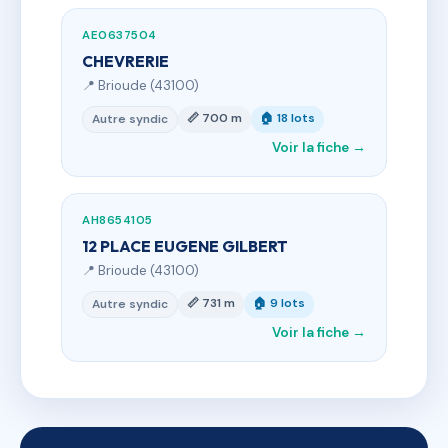
AE0637504
CHEVRERIE
📍 Brioude (43100)
📏 700 m
🏠 18 lots
Autre syndic
Voir la fiche →
AH8654105
12 PLACE EUGENE GILBERT
📍 Brioude (43100)
📏 731 m
🏠 9 lots
Autre syndic
Voir la fiche →