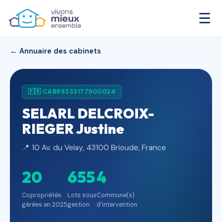
☰
← Annuaire des cabinets
🇫🇷 CAB88333177900024
SELARL DELCROIX-
RIEGER Justine
📍 10 Av. du Velay, 43100 Brioude, France
20
655
4
Copropriétés
Lots sous
Commune(s)
gérées en 2025
gestion
d'intervention