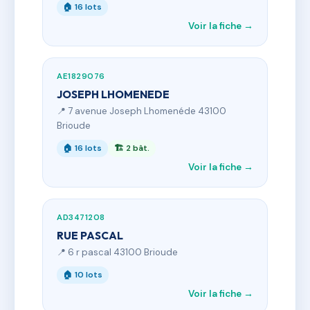
🏠 16 lots
Voir la fiche →
AE1829076
JOSEPH LHOMENEDE
📍 7 avenue Joseph Lhomenéde 43100
Brioude
🏠 16 lots
🏗 2 bât.
Voir la fiche →
AD3471208
RUE PASCAL
📍 6 r pascal 43100 Brioude
🏠 10 lots
Voir la fiche →