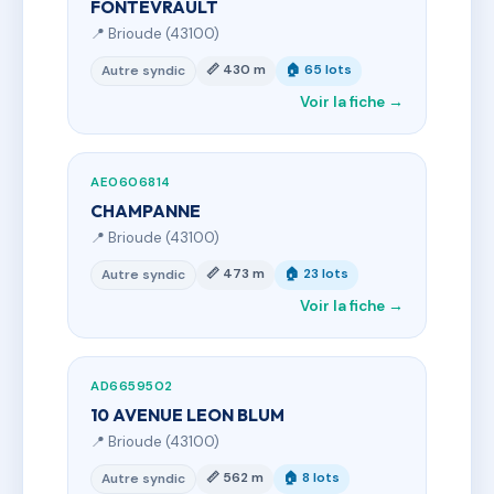
FONTEVRAULT
📍 Brioude (43100)
📏 430 m
🏠 65 lots
Autre syndic
Voir la fiche →
AE0606814
CHAMPANNE
📍 Brioude (43100)
📏 473 m
🏠 23 lots
Autre syndic
Voir la fiche →
AD6659502
10 AVENUE LEON BLUM
📍 Brioude (43100)
📏 562 m
🏠 8 lots
Autre syndic