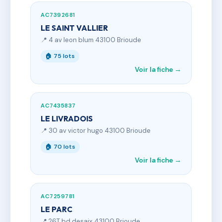
AC7392681
LE SAINT VALLIER
📍 4 av leon blum 43100 Brioude
🏠 75 lots
Voir la fiche →
AC7435837
LE LIVRADOIS
📍 30 av victor hugo 43100 Brioude
🏠 70 lots
Voir la fiche →
AC7259781
LE PARC
📍 26T bd desaix 43100 Brioude