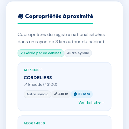
🏘 Copropriétés à proximité
Copropriétés du registre national situées
dans un rayon de 3 km autour du cabinet.
✓ Gérée par ce cabinet
Autre syndic
AE1586833
CORDELIERS
📍 Brioude (43100)
📏 415 m
🏠 82 lots
Autre syndic
Voir la fiche →
AE0644856