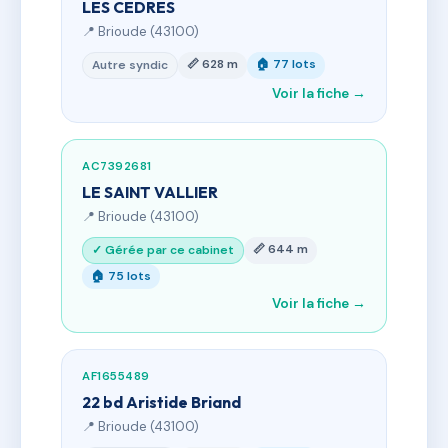
LES CEDRES
📍 Brioude (43100)
📏 628 m
🏠 77 lots
Autre syndic
Voir la fiche →
AC7392681
LE SAINT VALLIER
📍 Brioude (43100)
📏 644 m
✓ Gérée par ce cabinet
🏠 75 lots
Voir la fiche →
AF1655489
22 bd Aristide Briand
📍 Brioude (43100)