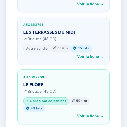
Voir la fiche →
AE0653758
LES TERRASSES DU MIDI
📍 Brioude (43100)
📏 589 m
🏠 35 lots
Autre syndic
Voir la fiche →
AD7062268
LE FLORE
📍 Brioude (43100)
📏 594 m
✓ Gérée par ce cabinet
🏠 43 lots
Voir la fiche →