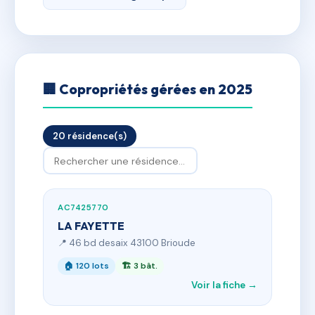
🏢 Copropriétés gérées en 2025
20 résidence(s)
AC7425770
LA FAYETTE
📍 46 bd desaix 43100 Brioude
🏠 120 lots
🏗 3 bât.
Voir la fiche →