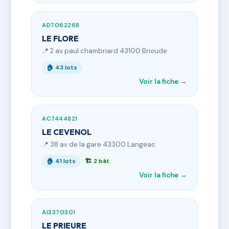
AD7062268
LE FLORE
📍 2 av paul chambriard 43100 Brioude
🏠 43 lots
Voir la fiche →
AC7444821
LE CEVENOL
📍 38 av de la gare 43300 Langeac
🏠 41 lots
🏗 2 bât.
Voir la fiche →
AI3370301
LE PRIEURE