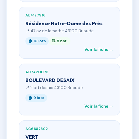
AE4127916
Résidence Notre-Dame des Prés
📍 47 av de lamothe 43100 Brioude
🏠 10 lots
🏗 5 bât.
Voir la fiche →
AC7420078
BOULEVARD DESAIX
📍 2 bd desaix 43100 Brioude
🏠 9 lots
Voir la fiche →
AC6887392
VERT