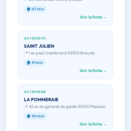
🏠 67 lots
Voir la fiche →
AC7408370
SAINT JULIEN
📍 1 av paul chambriard 43100 Brioude
🏠 51 lots
Voir la fiche →
AC7450596
LA POMMERAIE
📍 42 av du general de gaulle 15500 Massiac
🏠 50 lots
Voir la fiche →