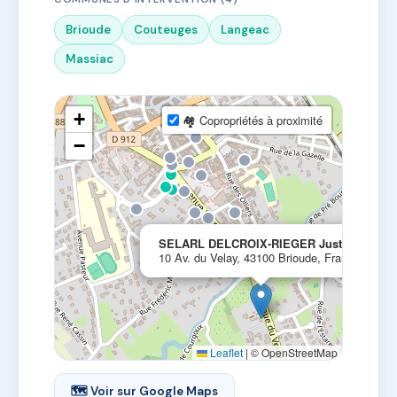
Brioude
Couteuges
Langeac
Massiac
+
🏘 Copropriétés à proximité
−
×
SELARL DELCROIX-RIEGER Justine
10 Av. du Velay, 43100 Brioude, France
Leaflet
|
© OpenStreetMap
🗺 Voir sur Google Maps