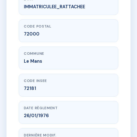
IMMATRICULEE_RATTACHEE
www.vme.plus/AI9282757
SDC TOULOUSE LAUTREC
45 Rue des Maillets
72000 Le Mans
CODE POSTAL
72000
COMMUNE
Le Mans
CODE INSEE
72181
DATE RÈGLEMENT
26/01/1976
DERNIÈRE MODIF.