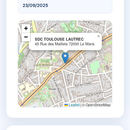
23/09/2025
+
−
×
SDC TOULOUSE LAUTREC
45 Rue des Maillets 72000 Le Mans
Leaflet
|
© OpenStreetMap