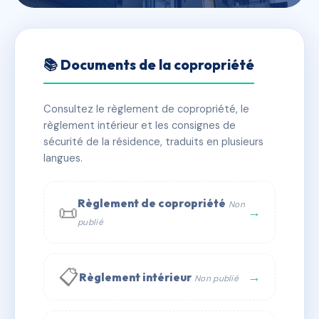
🇫🇷 RFRAI9282757
SDC TOULOUSE LAUTREC
📚 Documents de la copropriété
📍 45 Rue des Maillets 72000 Le Mans
Consultez le règlement de copropriété, le
✓ Immatriculée
🏠 176 lots
🏗 1 bâtiment(s)
règlement intérieur et les consignes de
sécurité de la résidence, traduits en plusieurs
langues.
📞 Contacter Syndic Digital
💬 WhatsApp
✉ Email
Règlement de copropriété
Non
📜
→
publié
📋
→
Règlement intérieur
Non publié