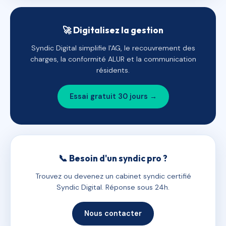
🚀 Digitalisez la gestion
Syndic Digital simplifie l'AG, le recouvrement des
charges, la conformité ALUR et la communication
résidents.
Essai gratuit 30 jours →
📞 Besoin d'un syndic pro ?
Trouvez ou devenez un cabinet syndic certifié
Syndic Digital. Réponse sous 24h.
Nous contacter