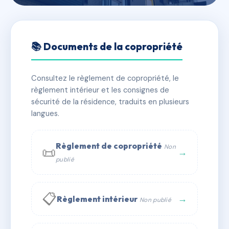
🇫🇷 RFRAA6305171
SDC 29 RUE DES HERIDEAUX
📚 Documents de la copropriété
📍 29 RUE DES HERIDEAUX 69008 LYON
Consultez le règlement de copropriété, le
✓ Immatriculée
🏠 16 lots
🏗 1 bâtiment(s)
règlement intérieur et les consignes de
sécurité de la résidence, traduits en plusieurs
langues.
📞 Contacter Syndic Digital
💬 WhatsApp
✉ Email
Règlement de copropriété
Non
📜
→
publié
📋
→
Règlement intérieur
Non publié