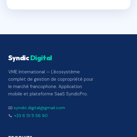
Syndic
Digital
VME International — L'écosystème
complet de gestion de copropriété pour
le marché francophone. Application
mobile et plateforme SaaS SyndicPro.
📧
syndic.digital@gmail.com
📞
+33 6 51 11 56 90