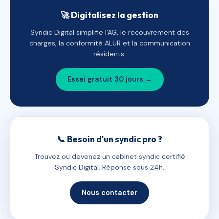
🚀 Digitalisez la gestion
Syndic Digital simplifie l'AG, le recouvrement des
charges, la conformité ALUR et la communication
résidents.
Essai gratuit 30 jours →
📞 Besoin d'un syndic pro ?
Trouvez ou devenez un cabinet syndic certifié
Syndic Digital. Réponse sous 24h.
Nous contacter