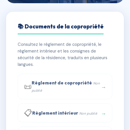
🇫🇷 RFRAC6555486
5 Bis Rue CHAPTAL
📚 Documents de la copropriété
📍 5B r chaptal 75009 Paris
Consultez le règlement de copropriété, le
✓ Immatriculée
🏠 14 lots
🏗 1 bâtiment(s)
règlement intérieur et les consignes de
sécurité de la résidence, traduits en plusieurs
langues.
📞 Contacter Syndic Digital
💬 WhatsApp
✉ Email
Règlement de copropriété
Non
📜
→
publié
📋
→
Règlement intérieur
Non publié