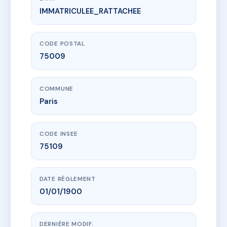
IMMATRICULEE_RATTACHEE
www.vme.plus/AC6555486
5 Bis Rue CHAPTAL
5B r chaptal
75009 Paris
CODE POSTAL
75009
COMMUNE
Paris
CODE INSEE
75109
DATE RÈGLEMENT
01/01/1900
DERNIÈRE MODIF.