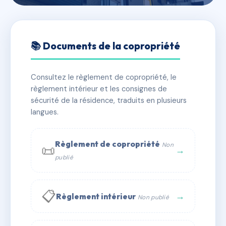
🇫🇷 RFRAC6570642
SDC 147 RUE DE TOLBIAC
📚 Documents de la copropriété
📍 147 r de tolbiac 75013 PARIS
Consultez le règlement de copropriété, le
✓ Immatriculée
🏠 49 lots
🏗 1 bâtiment(s)
règlement intérieur et les consignes de
sécurité de la résidence, traduits en plusieurs
langues.
📞 Contacter Syndic Digital
💬 WhatsApp
✉ Email
Règlement de copropriété
Non
📜
→
publié
📋
→
Règlement intérieur
Non publié