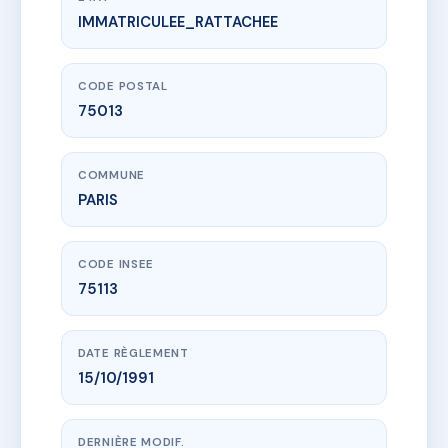
IMMATRICULEE_RATTACHEE
www.vme.plus/AC6570642
SDC 147 RUE DE TOLBIAC
147 r de tolbiac
75013 PARIS
CODE POSTAL
75013
COMMUNE
PARIS
CODE INSEE
75113
DATE RÈGLEMENT
15/10/1991
DERNIÈRE MODIF.