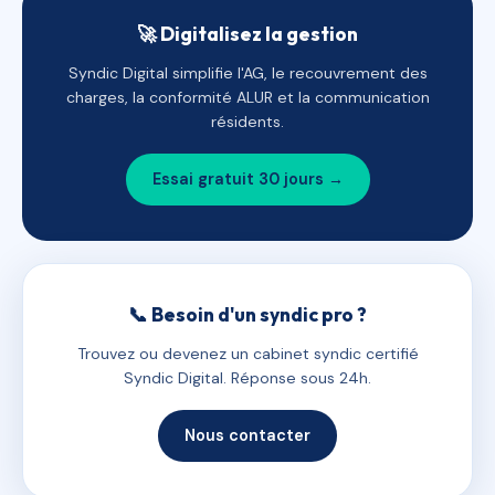
🚀 Digitalisez la gestion
Syndic Digital simplifie l'AG, le recouvrement des
charges, la conformité ALUR et la communication
résidents.
Essai gratuit 30 jours →
📞 Besoin d'un syndic pro ?
Trouvez ou devenez un cabinet syndic certifié
Syndic Digital. Réponse sous 24h.
Nous contacter