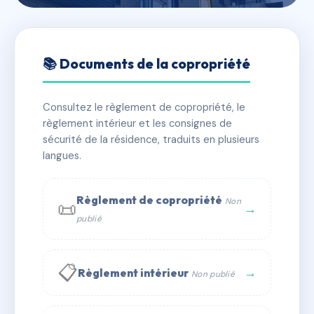
🇫🇷 RFRAC6692917
40 ENDOUME
📚 Documents de la copropriété
📍 40 r d'endoume 13007 Marseille
Consultez le règlement de copropriété, le
✓ Immatriculée
🏠 10 lots
🏗 1 bâtiment(s)
règlement intérieur et les consignes de
sécurité de la résidence, traduits en plusieurs
langues.
📞 Contacter Syndic Digital
💬 WhatsApp
✉ Email
Règlement de copropriété
Non
📜
→
publié
📋
→
Règlement intérieur
Non publié