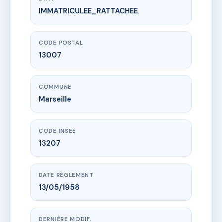
IMMATRICULEE_RATTACHEE
www.vme.plus/AC6692917
40 ENDOUME
40 r d'endoume
13007 Marseille
CODE POSTAL
13007
COMMUNE
Marseille
CODE INSEE
13207
DATE RÈGLEMENT
13/05/1958
DERNIÈRE MODIF.