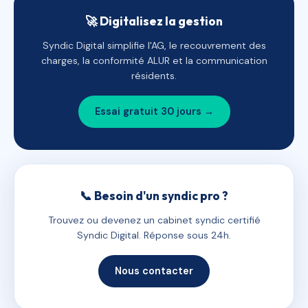
🚀 Digitalisez la gestion
Syndic Digital simplifie l'AG, le recouvrement des
charges, la conformité ALUR et la communication
résidents.
Essai gratuit 30 jours →
📞 Besoin d'un syndic pro ?
Trouvez ou devenez un cabinet syndic certifié
Syndic Digital. Réponse sous 24h.
Nous contacter