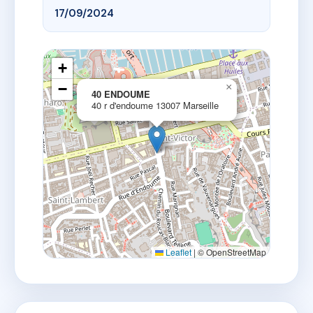
17/09/2024
+
−
×
40 ENDOUME
40 r d'endoume 13007 Marseille
Leaflet
|
© OpenStreetMap