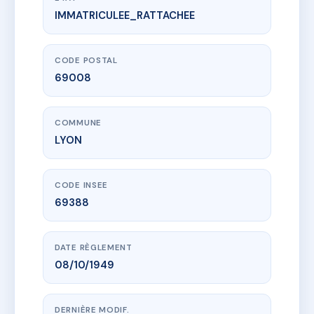
IMMATRICULEE_RATTACHEE
www.vme.plus/AC6779060
4 AV. DES FRERES LUMIERE
4 av des freres lumiere
69008 LYON
CODE POSTAL
69008
COMMUNE
LYON
CODE INSEE
69388
DATE RÈGLEMENT
08/10/1949
DERNIÈRE MODIF.