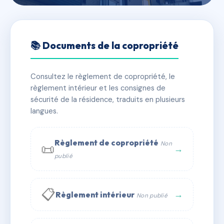
🇫🇷 RFRAC6779060
4 AV. DES FRERES LUMIERE
📚 Documents de la copropriété
📍 4 av des freres lumiere 69008 LYON
Consultez le règlement de copropriété, le
✓ Immatriculée
🏠 41 lots
🏗 1 bâtiment(s)
règlement intérieur et les consignes de
sécurité de la résidence, traduits en plusieurs
langues.
📞 Contacter Syndic Digital
💬 WhatsApp
✉ Email
Règlement de copropriété
Non
📜
→
publié
📋
→
Règlement intérieur
Non publié