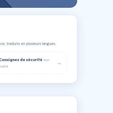
e, traduits en plusieurs langues.
Consignes de sécurité
Non
→
publié
web :
om