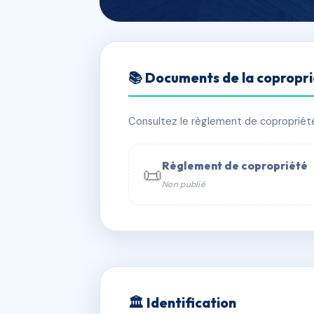
🇫🇷 RFRAH8854424
📚 Documents de la copropr
LE GALLIEN
📍 58 crs du marechal gallieni 33400
Consultez le règlement de copropriété, 
✓ Immatriculée
🏠 35 lots
🏗 1 b
Règlement de copropriété
📜
Non publié
📞 Contacter Syndic Digital

Coproprié
229 
N°
w
🏛 Identification