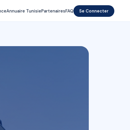
nce
Annuaire Tunisie
Partenaires
FAQ
Se Connecter