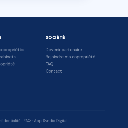
S
SOCIÉTÉ
copropriétés
Devenir partenaire
cabinets
Rejoindre ma copropriété
ropriété
FAQ
Contact
fidentialité
·
FAQ
·
App Syndic Digital