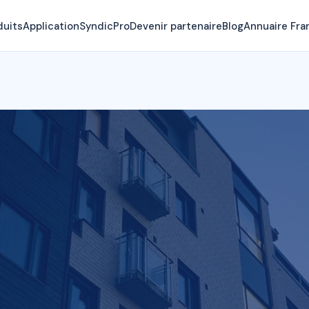
duits
Application
SyndicPro
Devenir partenaire
Blog
Annuaire Fra