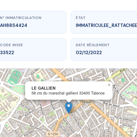
N° IMMATRICULATION
ÉTAT
AH8854424
IMMATRICULEE_RATTACHEE
CODE INSEE
DATE RÈGLEMENT
33522
02/12/2022
×
vme.plus/AH8854424
LE GALLIEN
58 crs du marechal gallieni 33400 Talence
LE GALLIEN
rechal gallieni
33400 Talence