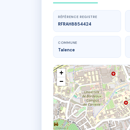
RÉFÉRENCE REGISTRE
RFRAH8854424
COMMUNE
Talence
+
−
www.
58 crs du ma