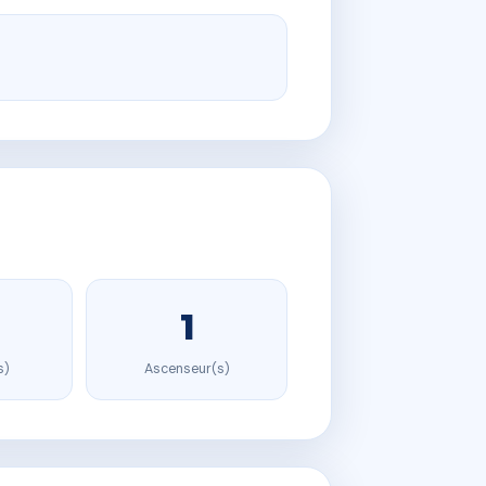
1
s)
Ascenseur(s)