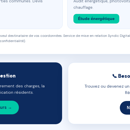
arties communes. Devis
Audit énergétique, photovolta
chauffage.
Étude énergétique
eul destinataire de vos coordonnées. Service de mise en relation Syndic Digital
confidentialité).
gestion
📞 Beso
uvrement des charges, la
Trouvez ou devenez un c
cation résidents.
Ré
ours →
N