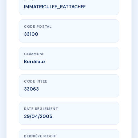
IMMATRICULEE_RATTACHEE
www.vme.plus/AF3440104
La Benauge A3/A4
75 bd jules simon
33100 Bordeaux
CODE POSTAL
33100
COMMUNE
Bordeaux
CODE INSEE
33063
DATE RÈGLEMENT
29/04/2005
DERNIÈRE MODIF.