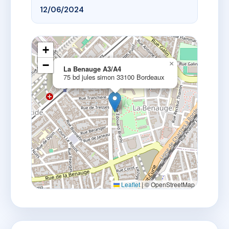
12/06/2024
+
−
×
La Benauge A3/A4
75 bd jules simon 33100 Bordeaux
Leaflet
|
© OpenStreetMap