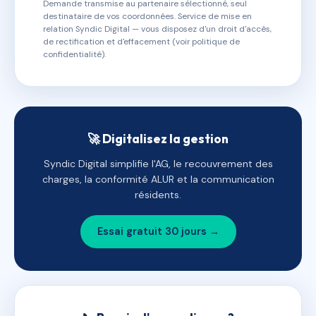
Demande transmise au partenaire sélectionné, seul
destinataire de vos coordonnées. Service de mise en
relation Syndic Digital — vous disposez d'un droit d'accès,
de rectification et d'effacement (voir politique de
confidentialité).
🚀 Digitalisez la gestion
Syndic Digital simplifie l'AG, le recouvrement des
charges, la conformité ALUR et la communication
résidents.
Essai gratuit 30 jours →