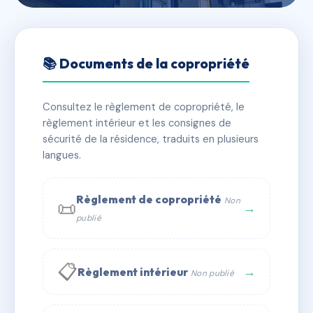
🇫🇷 RFRAF3440104
La Benauge A3/A4
📚 Documents de la copropriété
📍 75 bd jules simon 33100 Bordeaux
Consultez le règlement de copropriété, le
✓ Immatriculée
🏠 24 lots
🏗 2 bâtiment(s)
règlement intérieur et les consignes de
sécurité de la résidence, traduits en plusieurs
langues.
📞 Contacter Syndic Digital
💬 WhatsApp
✉ Email
Règlement de copropriété
Non
📜
→
publié
📋
→
Règlement intérieur
Non publié