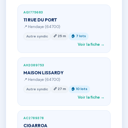
AG1775683
11 RUE DU PORT
📍 Hendaye (64700)
📏 25 m
🏠 7 lots
Autre syndic
Voir la fiche →
AH2089753
MAISON LISSARDY
📍 Hendaye (64700)
📏 27 m
🏠 10 lots
Autre syndic
Voir la fiche →
AC2789378
CIGARROA