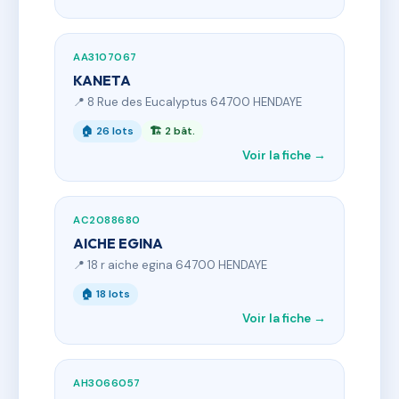
AA3107067
KANETA
📍 8 Rue des Eucalyptus 64700 HENDAYE
🏠 26 lots
🏗 2 bât.
Voir la fiche →
AC2088680
AICHE EGINA
📍 18 r aiche egina 64700 HENDAYE
🏠 18 lots
Voir la fiche →
AH3066057