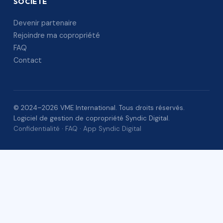
SOCIÉTÉ
Devenir partenaire
Rejoindre ma copropriété
FAQ
Contact
© 2024–2026 VME International. Tous droits réservés.
Logiciel de gestion de copropriété Syndic Digital.
Confidentialité
·
FAQ
·
App Syndic Digital