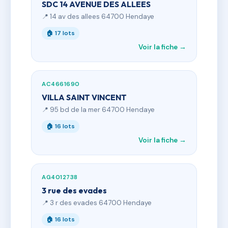
SDC 14 AVENUE DES ALLEES
📍 14 av des allees 64700 Hendaye
🏠 17 lots
Voir la fiche →
AC4661690
VILLA SAINT VINCENT
📍 95 bd de la mer 64700 Hendaye
🏠 16 lots
Voir la fiche →
AG4012738
3 rue des evades
📍 3 r des evades 64700 Hendaye
🏠 16 lots