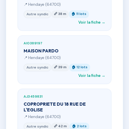
📍 Hendaye (64700)
📏 38 m
🏠 11 lots
Autre syndic
Voir la fiche →
AI0389197
MAISON PARDO
📍 Hendaye (64700)
📏 39 m
🏠 12 lots
Autre syndic
Voir la fiche →
AJ3459831
COPROPRIETE DU 18 RUE DE
L'EGLISE
📍 Hendaye (64700)
📏 42 m
🏠 2 lots
Autre syndic