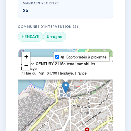
MANDATS REGISTRE
25
COMMUNES D'INTERVENTION (2)
HENDAYE
Urrugne
+
🏘 Copropriétés à proximité
×
Agence CENTURY 21 Maitena Immobilier
−
Hendaye
7 Rue du Port, 64700 Hendaye, France