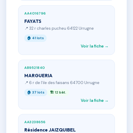
AA4016796
FAYATS
📍 32 r charles pucheu 64122 Urrugne
🏠 41 lots
Voir la fiche →
AB9521840
MARGUERIA
📍 6 r de l'ile des faisans 64700 Urrugne
🏠 37 lots
🏗 12 bât.
Voir la fiche →
AA3238656
Résidence JAIZQUIBEL