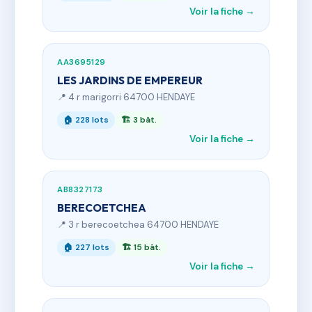
Voir la fiche →
AA3695129
LES JARDINS DE EMPEREUR
📍 4 r marigorri 64700 HENDAYE
🏠 228 lots
🏗 3 bât.
Voir la fiche →
AB8327173
BERECOETCHEA
📍 3 r berecoetchea 64700 HENDAYE
🏠 227 lots
🏗 15 bât.
Voir la fiche →