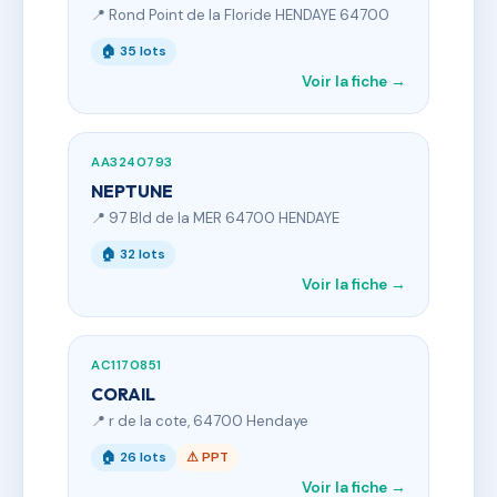
📍 Rond Point de la Floride HENDAYE 64700
🏠 35 lots
Voir la fiche →
AA3240793
NEPTUNE
📍 97 Bld de la MER 64700 HENDAYE
🏠 32 lots
Voir la fiche →
AC1170851
CORAIL
📍 r de la cote, 64700 Hendaye
🏠 26 lots
⚠ PPT
Voir la fiche →