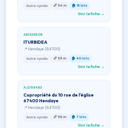
📏 54 m
🏠 18 lots
Autre syndic
Voir la fiche →
AB1338508
ITURBIDEA
📍 Hendaye (64700)
📏 55 m
🏠 40 lots
Autre syndic
Voir la fiche →
AJ2158483
Copropriété du 10 rue de l'église
67400 Hendaye
📍 Hendaye (64700)
📏 56 m
🏠 7 lots
Autre syndic
Voir la fiche →