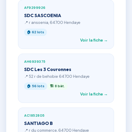
AF9299926
SDC SASCOENIA
📍 r ansoenia, 64700 Hendaye
🏠 62 lots
Voir la fiche →
AH6939375
SDC Les 3 Couronnes
📍 52 r de behobie 64700 Hendaye
🏠 56 lots
🏗 8 bât.
Voir la fiche →
AC1852805
SANTIAGO B
📍 r du commerce, 64700 Hendaye