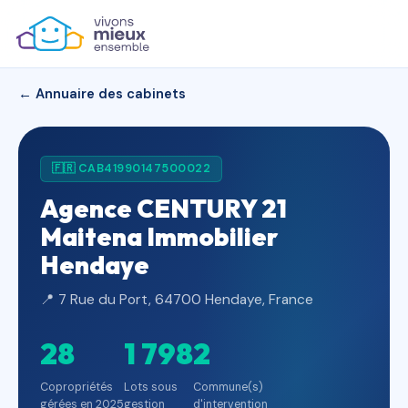
← Annuaire des cabinets
🇫🇷 CAB41990147500022
Agence CENTURY 21
Maitena Immobilier
Hendaye
📍 7 Rue du Port, 64700 Hendaye, France
28
1 798
2
Copropriétés
Lots sous
Commune(s)
gérées en 2025
gestion
d'intervention