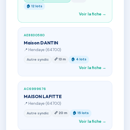
🏠 12 lots
Voir la fiche →
AE8830580
Maison DANTIN
📍 Hendaye (64700)
📏 13 m
🏠 4 lots
Autre syndic
Voir la fiche →
AC6999676
MAISON LAFITTE
📍 Hendaye (64700)
📏 20 m
🏠 15 lots
Autre syndic
Voir la fiche →