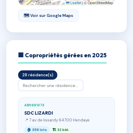
Leaflet
|
© OpenStreetMap
🗺 Voir sur Google Maps
🏢 Copropriétés gérées en 2025
28 résidence(s)
AB5691373
SDC LIZARDI
📍 7 av de lissardy 64700 Hendaye
🏠 359 lots
🏗 32 bât.