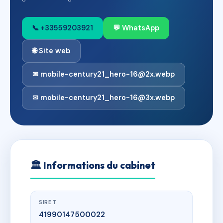
📞 +33559203921
💬 WhatsApp
🌐 Site web
✉ mobile-century21_hero-16@2x.webp
✉ mobile-century21_hero-16@3x.webp
🏛
Informations du cabinet
SIRET
41990147500022