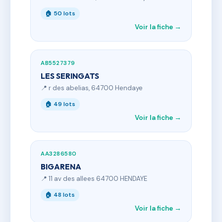
🏠 50 lots
Voir la fiche →
AB5527379
LES SERINGATS
📍 r des abelias, 64700 Hendaye
🏠 49 lots
Voir la fiche →
AA3286580
BIGARENA
📍 11 av des allees 64700 HENDAYE
🏠 48 lots
Voir la fiche →