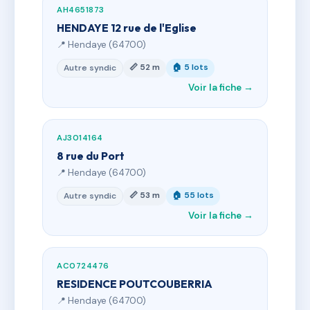
AH4651873
HENDAYE 12 rue de l'Eglise
📍 Hendaye (64700)
📏 52 m
🏠 5 lots
Autre syndic
Voir la fiche →
AJ3014164
8 rue du Port
📍 Hendaye (64700)
📏 53 m
🏠 55 lots
Autre syndic
Voir la fiche →
AC0724476
RESIDENCE POUTCOUBERRIA
📍 Hendaye (64700)