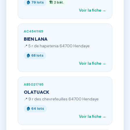
🏠 79 lots
🏗 2 bât.
Voir la fiche →
AC4541165
BIEN LANA
📍 5 r de hapetenia 64700 Hendaye
🏠 68 lots
Voir la fiche →
AB5021795
OLATUACK
📍 9 r des chevrefeuilles 64700 Hendaye
🏠 64 lots
Voir la fiche →