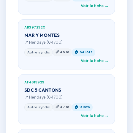
Voir la fiche →
AB3972320
MAR Y MONTES
📍 Hendaye (64700)
📏 45 m
🏠 54 lots
Autre syndic
Voir la fiche →
AF4613923
SDC 5 CANTONS
📍 Hendaye (64700)
📏 47 m
🏠 9 lots
Autre syndic
Voir la fiche →