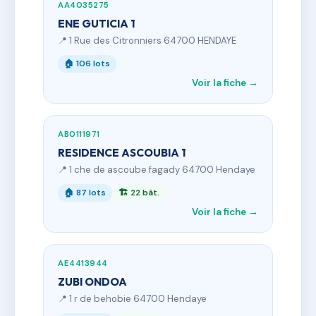
AA4035275
ENE GUTICIA 1
📍 1 Rue des Citronniers 64700 HENDAYE
🏠 106 lots
Voir la fiche →
AB0111971
RESIDENCE ASCOUBIA 1
📍 1 che de ascoube fagady 64700 Hendaye
🏠 87 lots
🏗 22 bât.
Voir la fiche →
AE4413944
ZUBI ONDOA
📍 1 r de behobie 64700 Hendaye