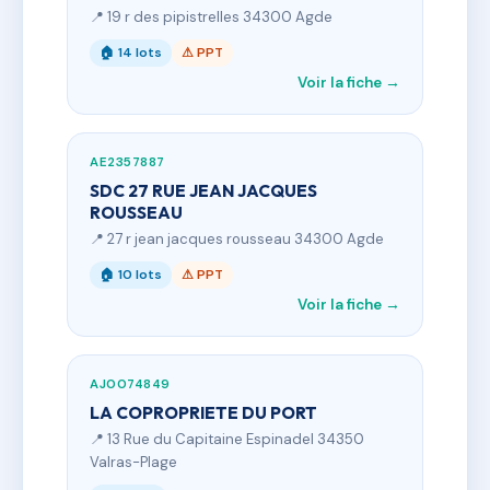
📍 19 r des pipistrelles 34300 Agde
🏠 14 lots
⚠ PPT
Voir la fiche →
AE2357887
SDC 27 RUE JEAN JACQUES
ROUSSEAU
📍 27 r jean jacques rousseau 34300 Agde
🏠 10 lots
⚠ PPT
Voir la fiche →
AJ0074849
LA COPROPRIETE DU PORT
📍 13 Rue du Capitaine Espinadel 34350
Valras-Plage