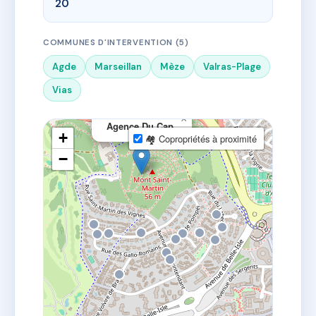
20
COMMUNES D'INTERVENTION (5)
Agde
Marseillan
Mèze
Valras-Plage
Vias
×
Agence Du Cap
+
🏘 Copropriétés à proximité
−