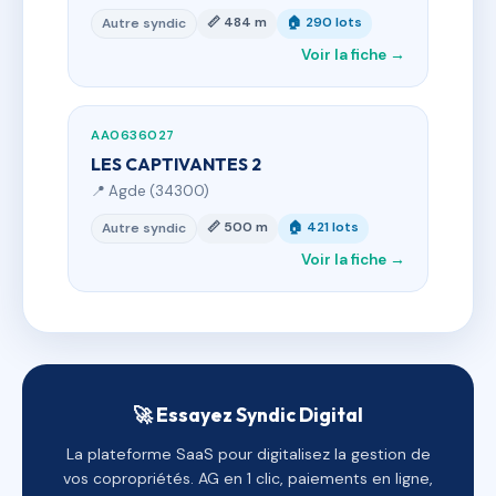
📏 484 m
🏠 290 lots
Autre syndic
Voir la fiche →
AA0636027
LES CAPTIVANTES 2
📍 Agde (34300)
📏 500 m
🏠 421 lots
Autre syndic
Voir la fiche →
🚀 Essayez Syndic Digital
La plateforme SaaS pour digitalisez la gestion de
vos copropriétés. AG en 1 clic, paiements en ligne,