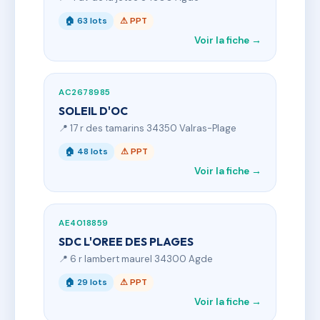
🏠 63 lots
⚠ PPT
Voir la fiche →
AC2678985
SOLEIL D'OC
📍 17 r des tamarins 34350 Valras-Plage
🏠 48 lots
⚠ PPT
Voir la fiche →
AE4018859
SDC L'OREE DES PLAGES
📍 6 r lambert maurel 34300 Agde
🏠 29 lots
⚠ PPT
Voir la fiche →