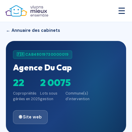
☰
← Annuaire des cabinets
🇫🇷 CAB48019730000019
Agence Du Cap
22
2 007
5
Copropriétés
Lots sous
Commune(s)
gérées en 2025
gestion
d'intervention
🌐 Site web