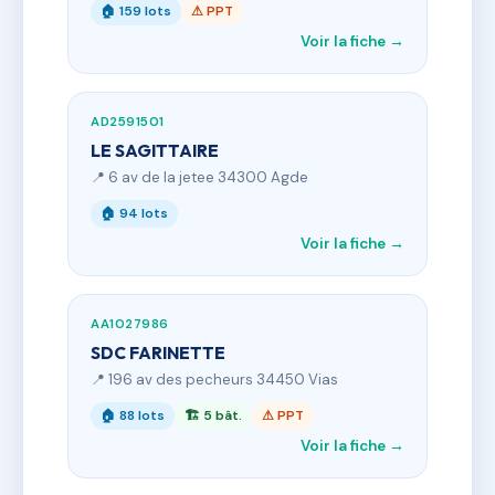
🏠 159 lots
⚠ PPT
Voir la fiche →
AD2591501
LE SAGITTAIRE
📍 6 av de la jetee 34300 Agde
🏠 94 lots
Voir la fiche →
AA1027986
SDC FARINETTE
📍 196 av des pecheurs 34450 Vias
🏠 88 lots
🏗 5 bât.
⚠ PPT
Voir la fiche →