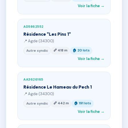
Voir la fiche →
AD5862552
Résidence "Les Pins 1"
📍 Agde (34300)
📏 418 m
🏠 20 lots
Autre syndic
Voir la fiche →
AA3626165
Résidence Le Hameau du Pech 1
📍 Agde (34300)
📏 442 m
🏠 191 lots
Autre syndic
Voir la fiche →