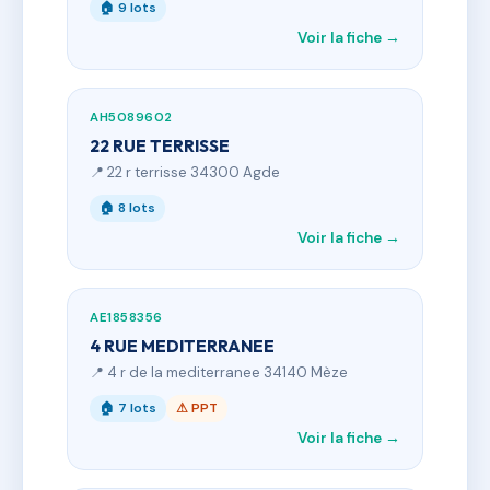
🏠 9 lots
Voir la fiche →
AH5089602
22 RUE TERRISSE
📍 22 r terrisse 34300 Agde
🏠 8 lots
Voir la fiche →
AE1858356
4 RUE MEDITERRANEE
📍 4 r de la mediterranee 34140 Mèze
🏠 7 lots
⚠ PPT
Voir la fiche →