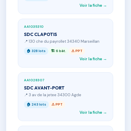
Voir la fiche →
AA1035310
SDC CLAPOTIS
📍 130 che du payrollet 34340 Marseillan
🏠 328 lots
🏗 6 bât.
⚠ PPT
Voir la fiche →
AA1028307
SDC AVANT-PORT
📍 3 av de la jetee 34300 Agde
🏠 243 lots
⚠ PPT
Voir la fiche →