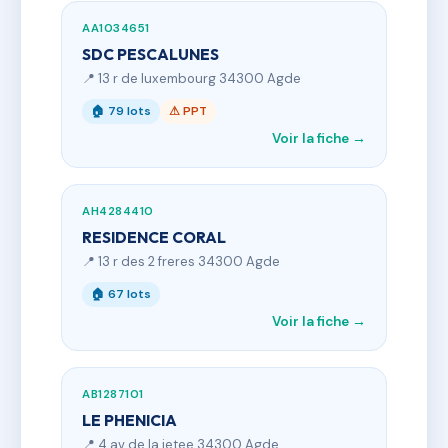
AA1034651
SDC PESCALUNES
📍 13 r de luxembourg 34300 Agde
🏠 79 lots
⚠ PPT
Voir la fiche →
AH4284410
RESIDENCE CORAL
📍 13 r des 2 freres 34300 Agde
🏠 67 lots
Voir la fiche →
AB1287101
LE PHENICIA
📍 4 av de la jetee 34300 Agde