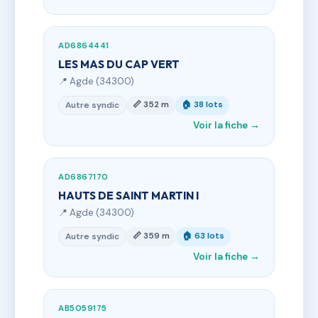
AD6864441
LES MAS DU CAP VERT
📍 Agde (34300)
📏 352 m
🏠 38 lots
Autre syndic
Voir la fiche →
AD6867170
HAUTS DE SAINT MARTIN I
📍 Agde (34300)
📏 359 m
🏠 63 lots
Autre syndic
Voir la fiche →
AB5059175