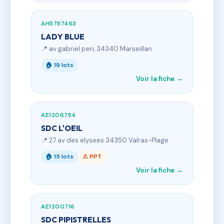
AH5757463
LADY BLUE
📍 av gabriel peri, 34340 Marseillan
🏠 19 lots
Voir la fiche →
AE1206754
SDC L'OEIL
📍 27 av des elysees 34350 Valras-Plage
🏠 15 lots
⚠ PPT
Voir la fiche →
AE1200716
SDC PIPISTRELLES