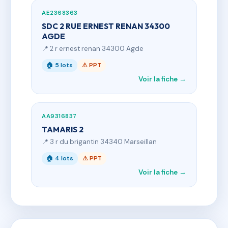
AE2368363
SDC 2 RUE ERNEST RENAN 34300
AGDE
📍 2 r ernest renan 34300 Agde
🏠 5 lots
⚠ PPT
Voir la fiche →
AA9316837
TAMARIS 2
📍 3 r du brigantin 34340 Marseillan
🏠 4 lots
⚠ PPT
Voir la fiche →