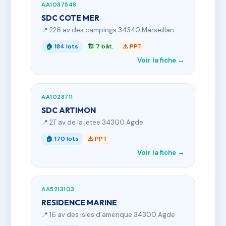
AA1037548
SDC COTE MER
📍 226 av des campings 34340 Marseillan
🏠 184 lots
🏗 7 bât.
⚠ PPT
Voir la fiche →
AA1028711
SDC ARTIMON
📍 2T av de la jetee 34300 Agde
🏠 170 lots
⚠ PPT
Voir la fiche →
AA5213103
RESIDENCE MARINE
📍 16 av des isles d'amerique 34300 Agde