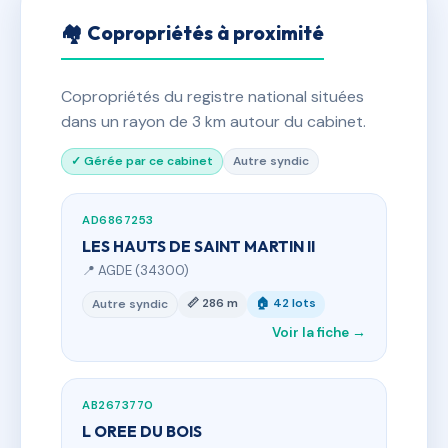
🏘 Copropriétés à proximité
Copropriétés du registre national situées
dans un rayon de 3 km autour du cabinet.
✓ Gérée par ce cabinet
Autre syndic
AD6867253
LES HAUTS DE SAINT MARTIN II
📍 AGDE (34300)
📏 286 m
🏠 42 lots
Autre syndic
Voir la fiche →
AB2673770
L OREE DU BOIS