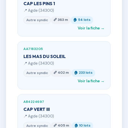
CAP LES PINS 1
📍 Agde (34300)
📏 363 m
🏠 54 lots
Autre syndic
Voir la fiche →
AA7183205
LES MAS DU SOLEIL
📍 Agde (34300)
📏 402 m
🏠 233 lots
Autre syndic
Voir la fiche →
AB4224697
CAP VERT III
📍 Agde (34300)
📏 405 m
🏠 10 lots
Autre syndic