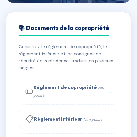
🇫🇷 RFRAC7112758
METROPOLIS
📚 Documents de la copropriété
📍 18 RUE DE VERDUN 34000 MONTPELLIER
Consultez le règlement de copropriété, le
✓ Immatriculée
🏠 91 lots
🏗 1 bâtiment(s)
règlement intérieur et les consignes de
sécurité de la résidence, traduits en plusieurs
langues.
📞 Contacter Syndic Digital
💬 WhatsApp
✉ Email
Règlement de copropriété
Non
📜
→
publié
📋
→
Règlement intérieur
Non publié