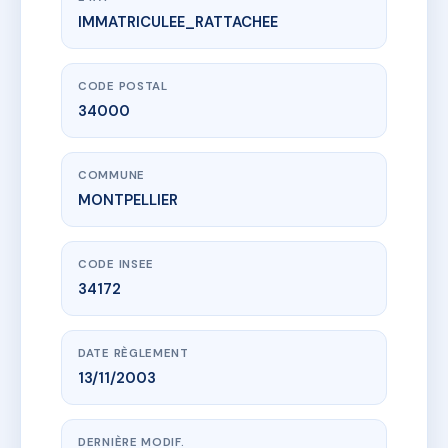
IMMATRICULEE_RATTACHEE
www.vme.plus/AC7112758
METROPOLIS
18 r de verdun
34000 MONTPELLIER
CODE POSTAL
34000
COMMUNE
MONTPELLIER
CODE INSEE
34172
DATE RÈGLEMENT
13/11/2003
DERNIÈRE MODIF.