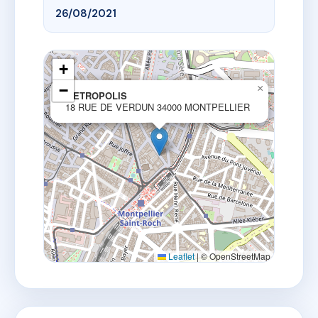
26/08/2021
+
−
×
METROPOLIS
18 RUE DE VERDUN 34000 MONTPELLIER
Leaflet
|
© OpenStreetMap