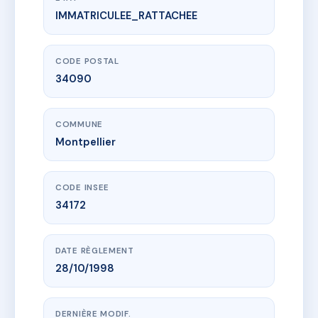
IMMATRICULEE_RATTACHEE
www.vme.plus/AB4121141
LES JARDINS DE LA RENAISSANCE
64 Impasse Louis Fourestier
34090 Montpellier
CODE POSTAL
34090
COMMUNE
Montpellier
CODE INSEE
34172
DATE RÈGLEMENT
28/10/1998
DERNIÈRE MODIF.