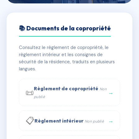
🇫🇷 RFRAB4121141
LES JARDINS DE LA
📚 Documents de la copropriété
RENAISSANCE
Consultez le règlement de copropriété, le
📍 64 imp louis fourestier 34090 Montpellier
règlement intérieur et les consignes de
✓ Immatriculée
🏠 164 lots
🏗 1 bâtiment(s)
sécurité de la résidence, traduits en plusieurs
langues.
📞 Contacter Syndic Digital
💬 WhatsApp
Règlement de copropriété
Non
📜
✉ Email
→
publié
📋
→
Règlement intérieur
Non publié