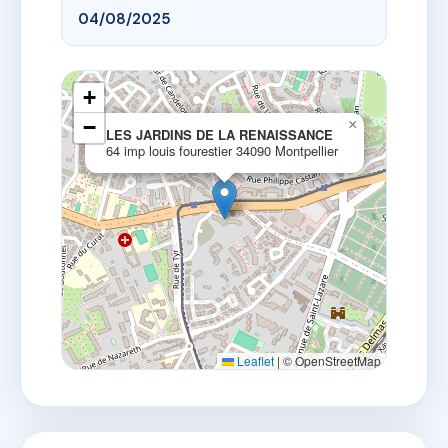
04/08/2025
+
−
×
LES JARDINS DE LA RENAISSANCE
64 imp louis fourestier 34090 Montpellier
Leaflet
|
© OpenStreetMap