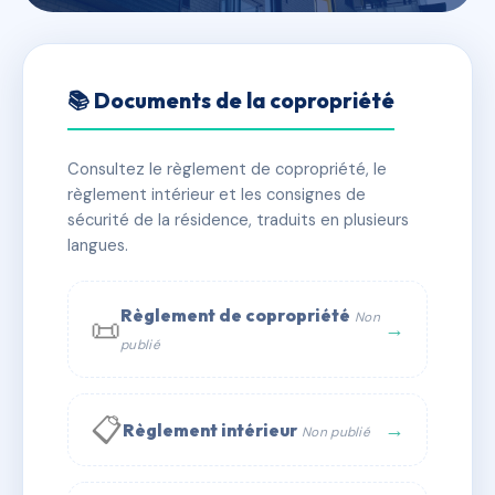
🇫🇷 RFRAF0278960
FRA ANGELICO
📚 Documents de la copropriété
📍 8b avenue de la pompignane 34000 montpellier
Consultez le règlement de copropriété, le
✓ Immatriculée
🏠 80 lots
🏗 1 bâtiment(s)
règlement intérieur et les consignes de
sécurité de la résidence, traduits en plusieurs
langues.
📞 Contacter Syndic Digital
💬 WhatsApp
✉ Email
Règlement de copropriété
Non
📜
→
publié
📋
→
Règlement intérieur
Non publié