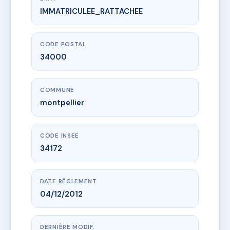
IMMATRICULEE_RATTACHEE
www.vme.plus/AF0278960
FRA ANGELICO
8b avenue de la pompignane
34000 montpellier
CODE POSTAL
34000
COMMUNE
montpellier
CODE INSEE
34172
DATE RÈGLEMENT
04/12/2012
DERNIÈRE MODIF.