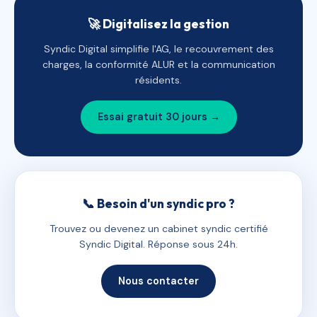
🚀 Digitalisez la gestion
Syndic Digital simplifie l'AG, le recouvrement des
charges, la conformité ALUR et la communication
résidents.
Essai gratuit 30 jours →
📞 Besoin d'un syndic pro ?
Trouvez ou devenez un cabinet syndic certifié
Syndic Digital. Réponse sous 24h.
Nous contacter