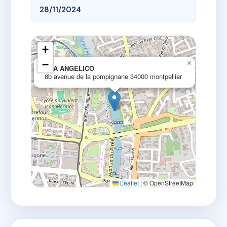
28/11/2024
+
−
×
FRA ANGELICO
8b avenue de la pompignane 34000 montpellier
Leaflet
|
© OpenStreetMap