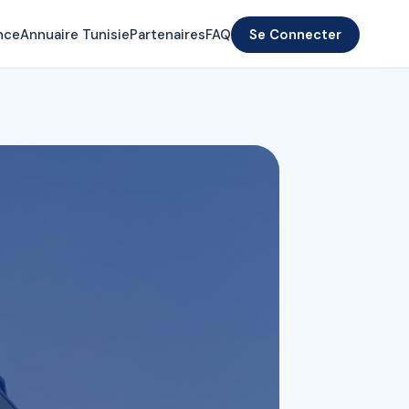
nce
Annuaire Tunisie
Partenaires
FAQ
Se Connecter