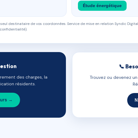
Étude énergétique
eul destinataire de vos coordonnées. Service de mise en relation Syndic Digital
confidentialité).
gestion
📞 Beso
uvrement des charges, la
Trouvez ou devenez un c
cation résidents.
Ré
ours →
N