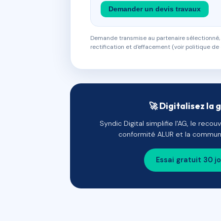
Demander un devis travaux
Demande transmise au partenaire sélectionné, s
rectification et d'effacement (voir politique de 
🚀 Digitalisez la 
Syndic Digital simplifie l'AG, le reco
conformité ALUR et la communi
Essai gratuit 30 j