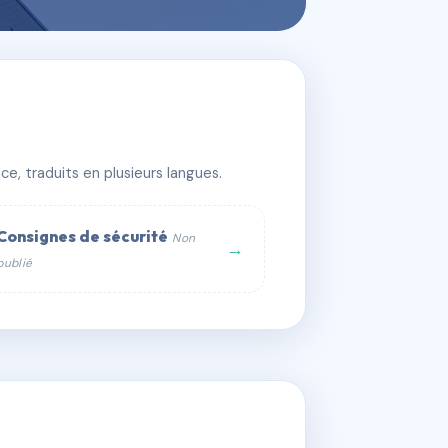
e, traduits en plusieurs langues.
Consignes de sécurité
Non
→
publié
web :
om