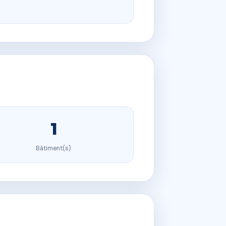
1
Bâtiment(s)