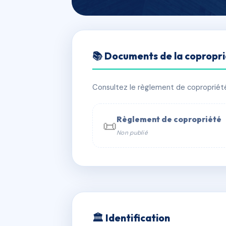
🇫🇷 RFRAF6351696
📚 Documents de la copropr
Copropriété 11 
📍 11B r riquet 31000 Toulouse
Consultez le règlement de copropriété, 
⚠ IMMATRICULEE_RATTACHEMENT_EX
Règlement de copropriété
📜
Non publié
📞 Contacter Syndic Digital

Coproprié
229 
N°
w
🏛 Identification