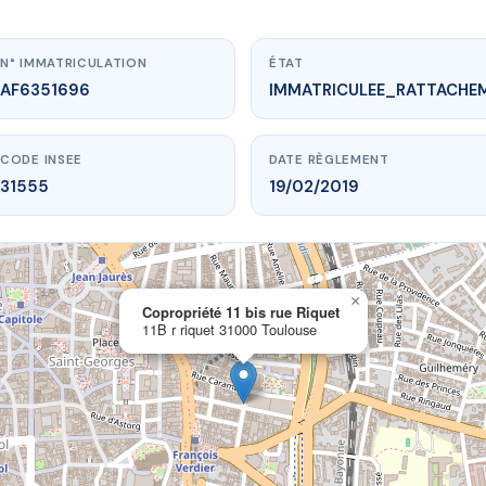
N° IMMATRICULATION
ÉTAT
AF6351696
IMMATRICULEE_RATTACHE
CODE INSEE
DATE RÈGLEMENT
31555
19/02/2019
×
vme.plus/AF6351696
Copropriété 11 bis rue Riquet
11B r riquet 31000 Toulouse
iété 11 bis rue Riquet
 riquet
31000 Toulouse