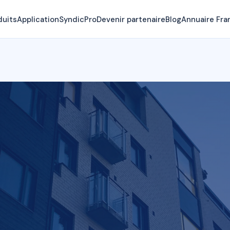
duits
Application
SyndicPro
Devenir partenaire
Blog
Annuaire Fra