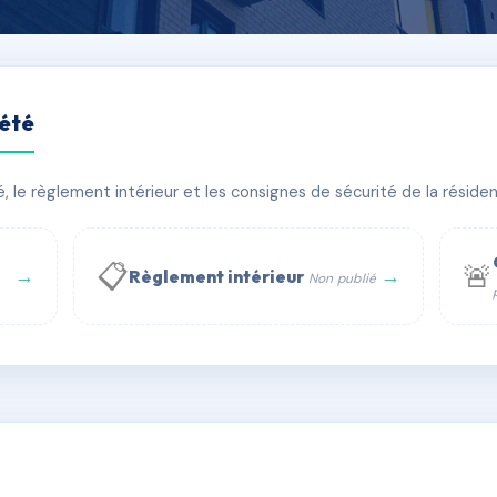
iété
bis rue Riquet
le règlement intérieur et les consignes de sécurité de la résidenc
PIRE
🏠 21 lots
🏗 1 bâtiment(s)
📋
🚨
→
→
Règlement intérieur
Non publié
 WhatsApp
✉ Email
té
rue Saint-Honoré, 75001 Paris - Tél. : +33 6 51 11 56 90 - 
AF6351696
🇫🇷
ww.syndic.digital - E-mail : syndic.digital@gmail.c