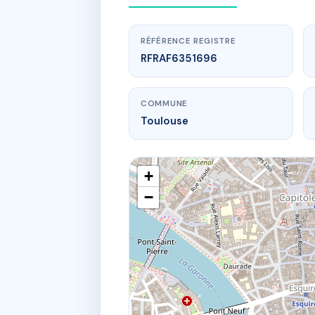
RÉFÉRENCE REGISTRE
RFRAF6351696
COMMUNE
Toulouse
+
−
www.
Copropr
11B r