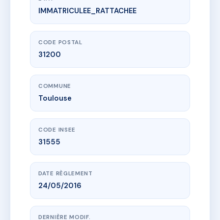
IMMATRICULEE_RATTACHEE
www.vme.plus/AC6566038
LES ASTURIES
14 r de l'abbe naudin
31200 Toulouse
CODE POSTAL
31200
COMMUNE
Toulouse
CODE INSEE
31555
DATE RÈGLEMENT
24/05/2016
DERNIÈRE MODIF.