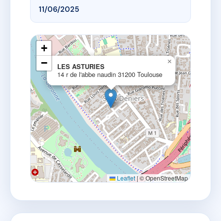
11/06/2025
+
−
×
LES ASTURIES
14 r de l'abbe naudin 31200 Toulouse
Leaflet
|
© OpenStreetMap