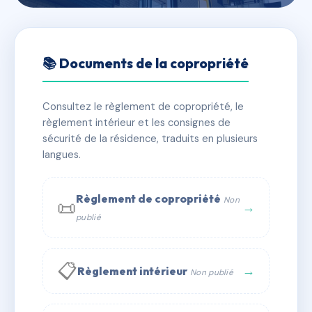
🇫🇷 RFRAC6566038
LES ASTURIES
📚 Documents de la copropriété
📍 14 r de l'abbe naudin 31200 Toulouse
Consultez le règlement de copropriété, le
✓ Immatriculée
🏠 44 lots
🏗 1 bâtiment(s)
règlement intérieur et les consignes de
sécurité de la résidence, traduits en plusieurs
langues.
📞 Contacter Syndic Digital
💬 WhatsApp
✉ Email
Règlement de copropriété
Non
📜
→
publié
📋
→
Règlement intérieur
Non publié