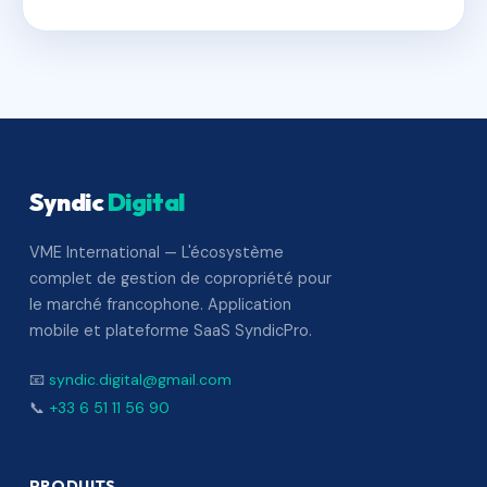
Syndic
Digital
VME International — L'écosystème
complet de gestion de copropriété pour
le marché francophone. Application
mobile et plateforme SaaS SyndicPro.
📧
syndic.digital@gmail.com
📞
+33 6 51 11 56 90
PRODUITS