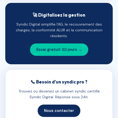
🚀 Digitalisez la gestion
Syndic Digital simplifie l'AG, le recouvrement des
charges, la conformité ALUR et la communication
résidents.
Essai gratuit 30 jours →
📞 Besoin d'un syndic pro ?
Trouvez ou devenez un cabinet syndic certifié
Syndic Digital. Réponse sous 24h.
Nous contacter