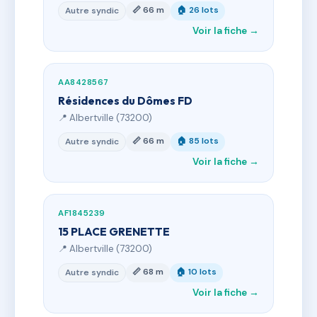
📏 66 m
🏠 26 lots
Autre syndic
Voir la fiche →
AA8428567
Résidences du Dômes FD
📍 Albertville (73200)
📏 66 m
🏠 85 lots
Autre syndic
Voir la fiche →
AF1845239
15 PLACE GRENETTE
📍 Albertville (73200)
📏 68 m
🏠 10 lots
Autre syndic
Voir la fiche →