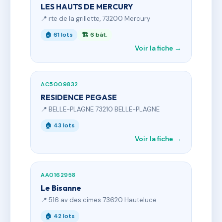
LES HAUTS DE MERCURY
📍 rte de la grillette, 73200 Mercury
🏠 61 lots
🏗 6 bât.
Voir la fiche →
AC5009832
RESIDENCE PEGASE
📍 BELLE-PLAGNE 73210 BELLE-PLAGNE
🏠 43 lots
Voir la fiche →
AA0162958
Le Bisanne
📍 516 av des cimes 73620 Hauteluce
🏠 42 lots