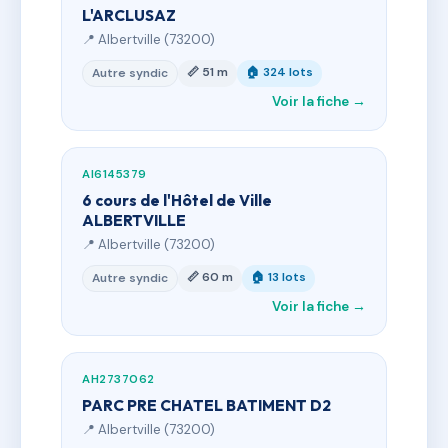
L'ARCLUSAZ
📍 Albertville (73200)
📏 51 m
🏠 324 lots
Autre syndic
Voir la fiche →
AI6145379
6 cours de l'Hôtel de Ville
ALBERTVILLE
📍 Albertville (73200)
📏 60 m
🏠 13 lots
Autre syndic
Voir la fiche →
AH2737062
PARC PRE CHATEL BATIMENT D2
📍 Albertville (73200)