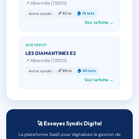
📍 Albertville (73200)
📏 82 m
🏠 14 lots
Autre syndic
Voir la fiche →
AC5799127
LES DIAMANTINES E2
📍 Albertville (73200)
📏 85 m
🏠 30 lots
Autre syndic
Voir la fiche →
🚀 Essayez Syndic Digital
La plateforme SaaS pour digitalisez la gestion de