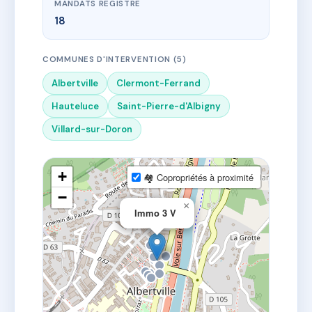
MANDATS REGISTRE
18
COMMUNES D'INTERVENTION (5)
Albertville
Clermont-Ferrand
Hauteluce
Saint-Pierre-d'Albigny
Villard-sur-Doron
+
🏘 Copropriétés à proximité
−
×
Immo 3 V