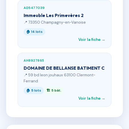
AD5477039
Immeuble Les Primevères 2
📍 73350 Champagny-en-Vanoise
🏠 14 lots
Voir la fiche →
AH8927865
DOMAINE DE BELLANSE BATIMENT C
📍 59 bd leon jouhaux 63100 Clermont-
Ferrand
🏠 5 lots
🏗 5 bât.
Voir la fiche →