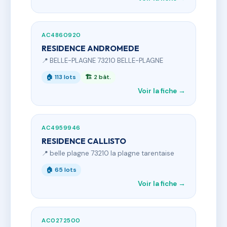
AC4860920
RESIDENCE ANDROMEDE
📍 BELLE-PLAGNE 73210 BELLE-PLAGNE
🏠 113 lots
🏗 2 bât.
Voir la fiche →
AC4959946
RESIDENCE CALLISTO
📍 belle plagne 73210 la plagne tarentaise
🏠 65 lots
Voir la fiche →
AC0272500