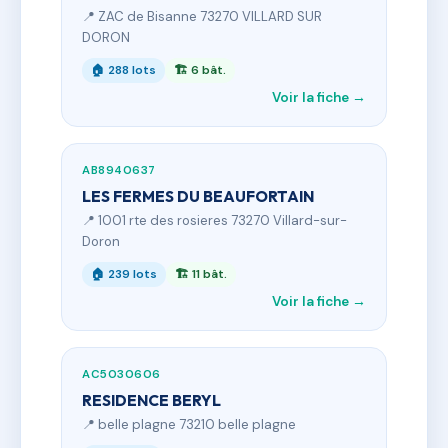
📍 ZAC de Bisanne 73270 VILLARD SUR
DORON
🏠 288 lots
🏗 6 bât.
Voir la fiche →
AB8940637
LES FERMES DU BEAUFORTAIN
📍 1001 rte des rosieres 73270 Villard-sur-
Doron
🏠 239 lots
🏗 11 bât.
Voir la fiche →
AC5030606
RESIDENCE BERYL
📍 belle plagne 73210 belle plagne