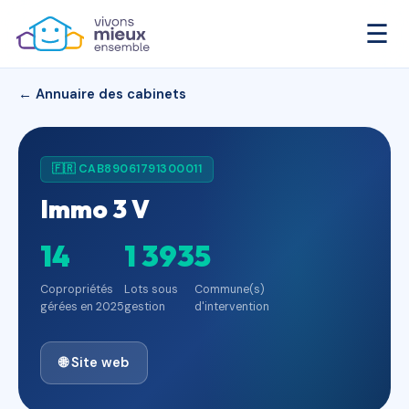
☰
← Annuaire des cabinets
🇫🇷 CAB89061791300011
Immo 3 V
14
1 393
5
Copropriétés
Lots sous
Commune(s)
gérées en 2025
gestion
d'intervention
🌐 Site web