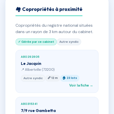
🏘 Copropriétés à proximité
Copropriétés du registre national situées
dans un rayon de 3 km autour du cabinet.
✓ Gérée par ce cabinet
Autre syndic
AB0292805
Le Jacquin
📍 Albertville (73200)
📏 12 m
🏠 23 lots
Autre syndic
Voir la fiche →
AB0315341
7/9 rue Gambetta