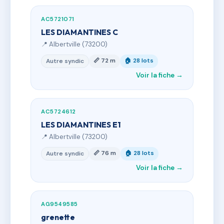
AC5721071
LES DIAMANTINES C
📍 Albertville (73200)
📏 72 m
🏠 28 lots
Autre syndic
Voir la fiche →
AC5724612
LES DIAMANTINES E1
📍 Albertville (73200)
📏 76 m
🏠 28 lots
Autre syndic
Voir la fiche →
AG9549585
grenette