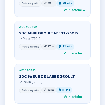
📏 20 m
🏠 23 lots
Autre syndic
Voir la fiche →
AC0596262
SDC ABBE GROULT N° 103 -75015
📍 Paris (75015)
📏 27 m
🏠 72 lots
Autre syndic
Voir la fiche →
AE2270585
SDC 96 RUE DE L'ABBE GROULT
📍 PARIS (75015)
📏 32 m
🏠 11 lots
Autre syndic
Voir la fiche →