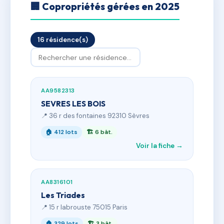
🏢 Copropriétés gérées en 2025
16 résidence(s)
AA9582313
SEVRES LES BOIS
📍 36 r des fontaines 92310 Sèvres
🏠 412 lots
🏗 6 bât.
Voir la fiche →
AA8316101
Les Triades
📍 15 r labrouste 75015 Paris
🏠 329 lots
🏗 3 bât.