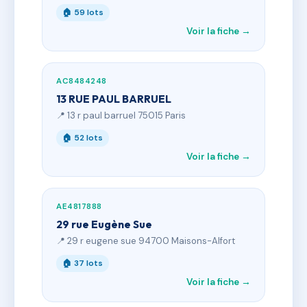
🏠 59 lots
Voir la fiche →
AC8484248
13 RUE PAUL BARRUEL
📍 13 r paul barruel 75015 Paris
🏠 52 lots
Voir la fiche →
AE4817888
29 rue Eugène Sue
📍 29 r eugene sue 94700 Maisons-Alfort
🏠 37 lots
Voir la fiche →