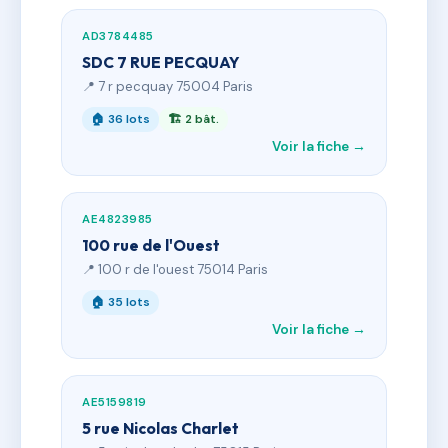
AD3784485
SDC 7 RUE PECQUAY
📍 7 r pecquay 75004 Paris
🏠 36 lots
🏗 2 bât.
Voir la fiche →
AE4823985
100 rue de l'Ouest
📍 100 r de l'ouest 75014 Paris
🏠 35 lots
Voir la fiche →
AE5159819
5 rue Nicolas Charlet