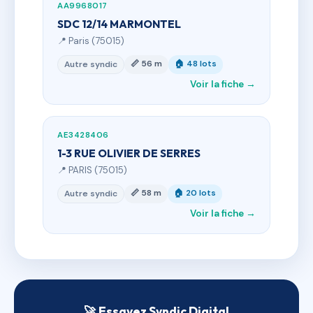
AA9968017
SDC 12/14 MARMONTEL
📍 Paris (75015)
📏 56 m
🏠 48 lots
Autre syndic
Voir la fiche →
AE3428406
1-3 RUE OLIVIER DE SERRES
📍 PARIS (75015)
📏 58 m
🏠 20 lots
Autre syndic
Voir la fiche →
🚀 Essayez Syndic Digital