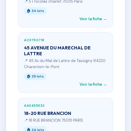
📍 5 r nicolas charlet 75015 Paris
🏠 34 lots
Voir la fiche →
AC3750718
45 AVENUE DU MARECHAL DE
LATTRE
📍 45 Av du Mal de Lattre de Tassigny 94220
Charenton-le-Pont
🏠 29 lots
Voir la fiche →
AA3455532
18-20 RUE BRANCION
📍 18 RUE BRANCION 75015 PARIS
🏠 24 lots