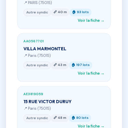
📍 PARIS (75015)
📏 40 m
🏠 93 lots
Autre syndic
Voir la fiche →
AA0567701
VILLA MARMONTEL
📍 Paris (75015)
📏 43 m
🏠 197 lots
Autre syndic
Voir la fiche →
AE3819059
15 RUE VICTOR DURUY
📍 Paris (75015)
📏 48 m
🏠 80 lots
Autre syndic
Voir la fiche →