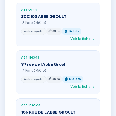
AE3101771
SDC 105 ABBE GROULT
📍 Paris (75015)
📏 33 m
🏠 14 lots
Autre syndic
Voir la fiche →
AB4416343
97 rue de l'Abbé Groult
📍 Paris (75015)
📏 39 m
🏠 139 lots
Autre syndic
Voir la fiche →
AA5479506
106 RUE DE L'ABBE GROULT