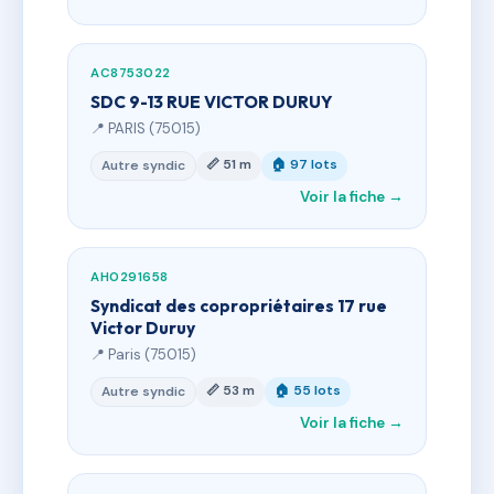
AC8753022
SDC 9-13 RUE VICTOR DURUY
📍 PARIS (75015)
📏 51 m
🏠 97 lots
Autre syndic
Voir la fiche →
AH0291658
Syndicat des copropriétaires 17 rue
Victor Duruy
📍 Paris (75015)
📏 53 m
🏠 55 lots
Autre syndic
Voir la fiche →