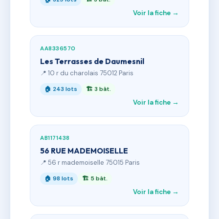
Voir la fiche →
AA8336570
Les Terrasses de Daumesnil
📍 10 r du charolais 75012 Paris
🏠 243 lots
🏗 3 bât.
Voir la fiche →
AB1171438
56 RUE MADEMOISELLE
📍 56 r mademoiselle 75015 Paris
🏠 98 lots
🏗 5 bât.
Voir la fiche →