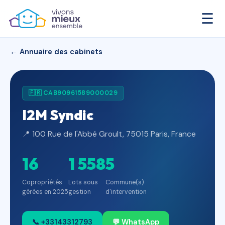
☰
← Annuaire des cabinets
🇫🇷 CAB90961589000029
I2M Syndic
📍 100 Rue de l'Abbé Groult, 75015 Paris, France
16
1 558
5
Copropriétés
Lots sous
Commune(s)
gérées en 2025
gestion
d'intervention
📞 +33143312793
💬 WhatsApp