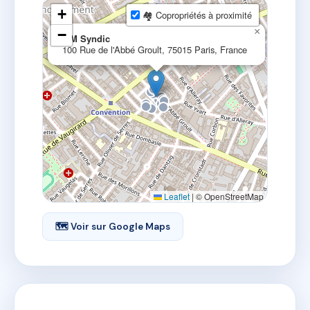
+
🏘 Copropriétés à proximité
×
−
I2M Syndic
100 Rue de l'Abbé Groult, 75015 Paris, France
Leaflet
|
© OpenStreetMap
🗺 Voir sur Google Maps