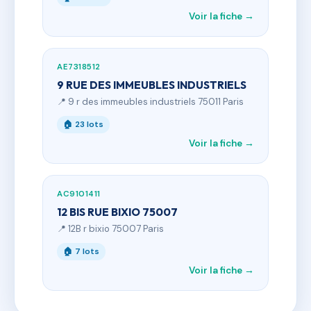
Voir la fiche →
AE7318512
9 RUE DES IMMEUBLES INDUSTRIELS
📍 9 r des immeubles industriels 75011 Paris
🏠 23 lots
Voir la fiche →
AC9101411
12 BIS RUE BIXIO 75007
📍 12B r bixio 75007 Paris
🏠 7 lots
Voir la fiche →