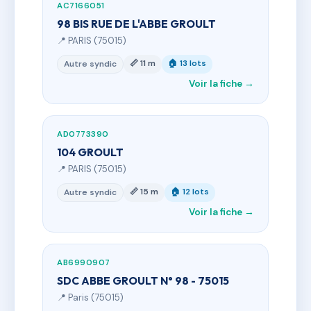
AC7166051
98 BIS RUE DE L'ABBE GROULT
📍 PARIS (75015)
📏 11 m
🏠 13 lots
Autre syndic
Voir la fiche →
AD0773390
104 GROULT
📍 PARIS (75015)
📏 15 m
🏠 12 lots
Autre syndic
Voir la fiche →
AB6990907
SDC ABBE GROULT N° 98 - 75015
📍 Paris (75015)