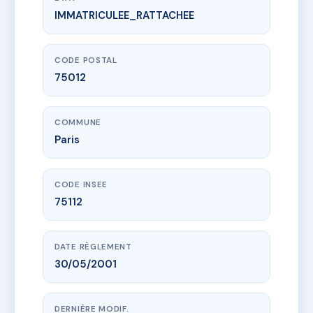
IMMATRICULEE_RATTACHEE
www.vme.plus/AA8336570
Les Terrasses de Daumesnil
10 r du charolais
75012 Paris
CODE POSTAL
75012
COMMUNE
Paris
CODE INSEE
75112
DATE RÈGLEMENT
30/05/2001
DERNIÈRE MODIF.