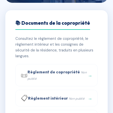
🇫🇷 RFRAA8336570
Les Terrasses de Daumesnil
📚 Documents de la copropriété
📍 10 r du charolais 75012 Paris
Consultez le règlement de copropriété, le
✓ Immatriculée
🏠 243 lots
🏗 3 bâtiment(s)
règlement intérieur et les consignes de
sécurité de la résidence, traduits en plusieurs
langues.
📞 Contacter Syndic Digital
💬 WhatsApp
✉ Email
Règlement de copropriété
Non
📜
→
publié
📋
→
Règlement intérieur
Non publié